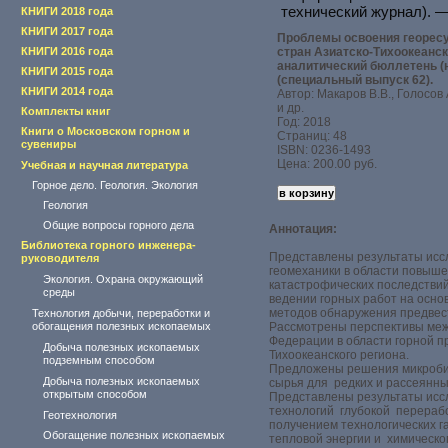
технический журнал). —
КНИГИ 2018 года
КНИГИ 2017 года
Проблемы освоения георесу
КНИГИ 2016 года
стран Азиатско-Тихоокеанс
аналитический бюллетень (
КНИГИ 2015 года
(специальный выпуск 62).
КНИГИ 2014 года
Автор: Макаров В.В., Голосов 
и др.
Комплекты книг
Год: 2018
Книги о Московском горном и
Страниц: 48
сувениры
ISBN: 0236-1493
Цена: 200.00 руб.
Учебная и научная литература
Горное дело. Геология. Экология
Геология
Общие вопросы горного дела
Аннотация:
Библиотека горного инженера-
Представлены результаты исс
руководителя
геомеханики в области повыш
Экология. Охрана окружающий
катастрофических последствий
среды
ведении горных работ на осно
методов обнаружения предвес
Технология добычи, переработки и
обогащения полезных ископаемых
Рассмотрены перспективы меж
Федерации в области горной 
Добыча полезных ископаемых
Тихоокеанского региона.
подземным способом
Предложены решения микроби
Добыча полезных ископаемых
сырья для редких и рассеянны
открытым способом
Представлены результаты исс
технологий глубокой перерабо
Геотехнология
получением технологических г
Обогащение полезных ископаемых
тепловой энергии и химическо