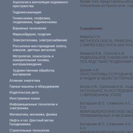
Кроме того, представлены рез
Аэрология и вентиляция подземного
полученных из бурого угля, т
пространства
Гидромеханизация
Геомеханика, геофизика,
геодинамика, гидромеханика
Взрывные технологии
Содержание:
Маркшейдерия, геодезия
Makarov V.V.
Электротехника, электроснабжение
METHODOLOGICAL PRINCIPAL
COMPRESSED ROCK AND ROC
Россыпные месторождения золота,
алмазов, цветных металлов
Макаров В.В., Голосов А.М.
Метрология, геоконтроль и
РАДИКАЛЬНОЕ СНИЖЕНИЕ Р
измерительная техника,
ПОСЛЕДСТВИЙ ГЕОДИНАМИ
материаловедение
Дышин А.В.
Художественная обработка
ПЕРСПЕКТИВЫ СОТРУДНИЧЕ
материалов
И ИНДИИ В ОБЛАСТИ ГОРН
Атомная энергетика
Горные машины и оборудование
Белов А.В., Гребенюк И.В., Анд
АКТУАЛЬНОСТЬ ИССЛЕДОВА
Издательское дело
СОВРЕМЕННОМ ЭТАПЕ
Иностранные языки
Батаршин В.О., Семиохин А.С.,
Информационные технологии и
П.А.
электроника
МИКРОБИОЛОГИЧЕСКОЕ ОБ
Математика, механика, физика
ТЕРМОФИЛЬНЫХ И МЕЗОФИЛ
Нефть и газ. Шахтный метан.
Батаршин В.О., Семиохин А.А.,
Газодинамика
А.А.
Строительные технологии
МИКРОБИОЛОГИЧЕСКОЕ ОБО