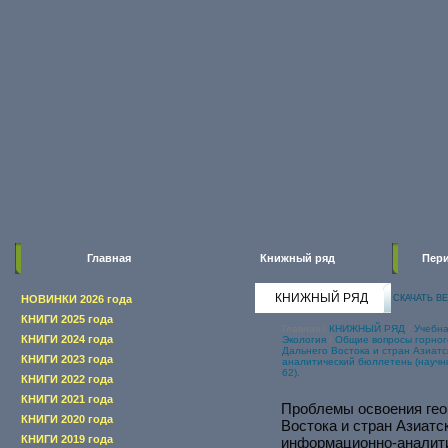
Главная
Книжный ряд
Пери
КНИЖНЫЙ РЯД
НОВИНКИ 2026 года
СКАЧАТЬ В
КНИГИ 2025 года
Главная
/
КНИЖНЫЙ РЯД
/
Учебна
КНИГИ 2024 года
Экология
/
Общие вопросы горног
Дальнего Востока и стран Азиат
КНИГИ 2023 года
аналитический бюллетень (научн
62).
КНИГИ 2022 года
КНИГИ 2021 года
Проблемы освоения гео
КНИГИ 2020 года
Востока и стран Азиатс
КНИГИ 2019 года
информационно-аналити