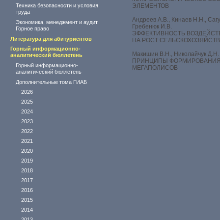
Техника безопасности и условия
ЭЛЕМЕНТОВ
труда
Андреев А.В., Кинаев Н.Н., Сагу
Экономика, менеджмент и аудит.
Гребенюк И.В.
Горное право
ЭФФЕКТИВНОСТЬ ВОЗДЕЙСТ
Литература для абитуриентов
НА РОСТ СЕЛЬСКОХОЗЯЙСТВ
Горный информационно-
Макишин В.Н., Николайчук Д.Н.
аналитический бюллетень
ПРИНЦИПЫ ФОРМИРОВАНИЯ
Горный информационно-
МЕГАПОЛИСОВ
аналитический бюллетень
Дополнительные тома ГИАБ
2026
2025
2024
2023
2022
2021
2020
2019
2018
2017
2016
2015
2014
2013