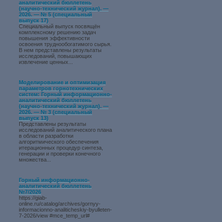
аналитический бюллетень
(научно-технический журнал). —
2026. — № 5 (специальный
выпуск 17)
Специальный выпуск посвящён
комплексному решению задач
повышения эффективности
освоения труднообогатимого сырья.
В нем представлены результаты
исследований, повышающих
извлечение ценных...
Моделирование и оптимизация
параметров горнотехнических
систем: Горный информационно-
аналитический бюллетень
(научно-технический журнал). —
2026. — № 3 (специальный
выпуск 13)
Представлены результаты
исследований аналитического плана
в области разработки
алгоритмического обеспечения
итерационных процедур синтеза,
генерации и проверки конечного
множества...
Горный информационно-
аналитический бюллетень
№7/2026
https://giab-
online.ru/catalog/archives/gornyy-
informacionno-analiticheskiy-byulleten-
7-2026/view #mce_temp_url#