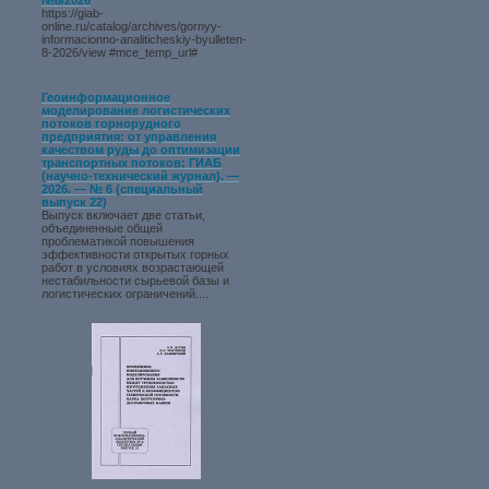
№8/2026
https://giab-
online.ru/catalog/archives/gornyy-
informacionno-analiticheskiy-byulleten-
8-2026/view #mce_temp_url#
Геоинформационное
моделирование логистических
потоков горнорудного
предприятия: от управления
качеством руды до оптимизации
транспортных потоков: ГИАБ
(научно-технический журнал). —
2026. — № 6 (специальный
выпуск 22)
Выпуск включает две статьи,
объединенные общей
проблематикой повышения
эффективности открытых горных
работ в условиях возрастающей
нестабильности сырьевой базы и
логистических ограничений....