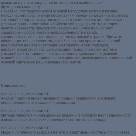
развития с учетом ресурсного потенциала и особенностей
функциональных сред.
Показано, что теоретической основой методологического и научно-
методического обеспечения обоснования проектных решений и синтеза
технологических систем угольных шахт в сложившихся экономических
условиях должны составлять байесовский подход и методы теории
нечетких множеств, предусматривающих наиболее полный учет
характерных особенностей неопределенности и риска,
сформировавшихся в настоящее время в угольной отрасли. При этом
общая стратегия решения задачи обоснования проектных решений
реализуется на базе интеграции методологических подходов,
иерархической структуры декомпозиции технологической системы
угольной шахты, принципов совместимости, диапазонов и условий
вариабельности ее рациональных вариантов, являющихся топологической
основой синтеза ее рациональных вариантов.
Содержание:
Варыгин С.О., Агафонов В.В.
Анализ практики проектирования горных предприятий в условиях
неопределенности исходной информации
Варыгин С.О., Агафонов В.В.
Методы принятия инновационных решений в условиях неопределенности
и рисков при синтезе технологических систем угольных шахт
Варыгин С.О., Агафонов В.В.
Модели логического вывода в нечетких адаптивных системах при синтезе