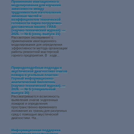
Применение имитационного
моделирования для изучения
зависимости между
трудоемкостью изготовления
запасных частей и
коэффициентом технической
готовности парка погрузочно-
доставочных машин: ГИАБ
(научно-технический журнал). —
2026. — № 6 (спец. выпуск 21)
Рассмотрен эксперимент с
применением имитационного
моделирования для определения
эффективности метода организации
работы ремонтной мастерской
горного предприятия. В ходе...
Природоподобные подходы к
акустической диагностике очагов
пожара в угольных пластах:
Горный информационно-
аналитический бюллетень
(научно-технический журнал). —
2026. — № 5 (специальный
выпуск 20)
Рассматривается возможность
выявления очагов эндогенных
пожаров и определения
пространственно-временного
положения их границ для различных
сред с помощью акустической
диагностики. На...
Информационная поддержка
управления производством