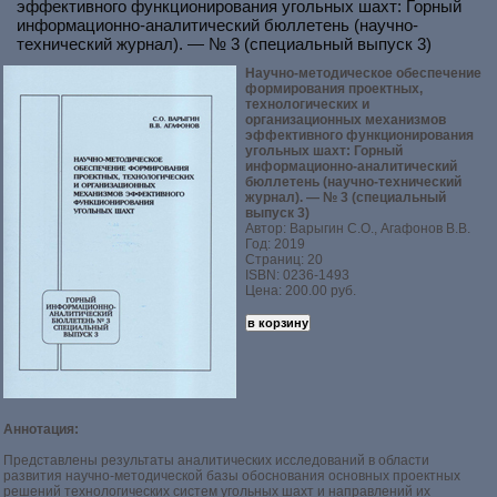
эффективного функционирования угольных шахт: Горный
информационно-аналитический бюллетень (научно-
технический журнал). — № 3 (специальный выпуск 3)
Научно-методическое обеспечение
формирования проектных,
технологических и
организационных механизмов
эффективного функционирования
угольных шахт: Горный
информационно-аналитический
бюллетень (научно-технический
журнал). — № 3 (специальный
выпуск 3)
Автор: Варыгин С.О., Агафонов В.В.
Год: 2019
Страниц: 20
ISBN: 0236-1493
Цена: 200.00 руб.
Аннотация:
Представлены результаты аналитических исследований в области
развития научно-методической базы обоснования основных проектных
решений технологических систем угольных шахт и направлений их