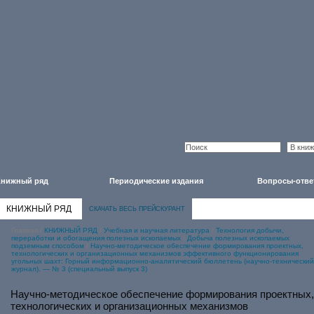
Книжный ряд
Периодические издания
Вопросы-отве
КНИЖНЫЙ РЯД
СКАЧАТЬ ВЕСЬ ПРЕЙСКУРАНТ
Главная
/
КНИЖНЫЙ РЯД
/
Учебная и научная литература
/
Технология добычи,
переработки и обогащения полезных ископаемых
/
Добыча полезных ископаемых
подземным способом
/
Научно-методическое обеспечение формирования проектных,
технологических и организационных механизмов эффективного функционирования
угольных шахт: Горный информационно-аналитический бюллетень (научно-технический
журнал). — № 3 (специальный выпуск 3)
Научно-методическое обеспечение формирования проектных,
технологических и организационных механизмов