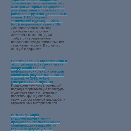
запасных частей в механических
мастерских горных предприятий
для повышения эффективности
ремонта погрузочно-доставочных
машин: ГИАБ (научно-
технический журнал). — 2026. —
№ 5 (специальный выпуск 19)
Для оперативного ремонта
зарубежных погрузочно-
доставочных машин (ПДМ)
требуется своевременное
пополнение склада оригинальными
запасными частями. В условиях
санкций и дефицита...
Проектирование, строительство и
эксплуатация горнотехнических
сооружений: Горный
информационно-аналитический
бюллетень (научно-технический
журнал). — 2026. — № 5
(специальный выпуск 18)
Предложен научно-методический
подход к формализации процедуры
моделирования и оптимизации
проектной функциональной
структуры скважинной гидродобычи
строительных материалов при...
Интенсификация
гидрометаллургических
процессов и геомеханическое
сопровождение разработки:
Горный информационно-