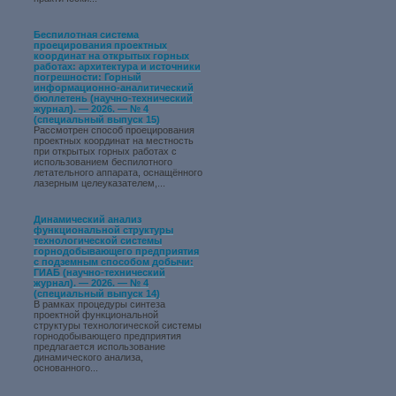
Беспилотная система
проецирования проектных
координат на открытых горных
работах: архитектура и источники
погрешности: Горный
информационно-аналитический
бюллетень (научно-технический
журнал). — 2026. — № 4
(специальный выпуск 15)
Рассмотрен способ проецирования
проектных координат на местность
при открытых горных работах с
использованием беспилотного
летательного аппарата, оснащённого
лазерным целеуказателем,...
Динамический анализ
функциональной структуры
технологической системы
горнодобывающего предприятия
с подземным способом добычи:
ГИАБ (научно-технический
журнал). — 2026. — № 4
(специальный выпуск 14)
В рамках процедуры синтеза
проектной функциональной
структуры технологической системы
горнодобывающего предприятия
предлагается использование
динамического анализа,
основанного...