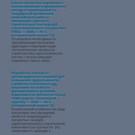
Синтез проектных вариантов с
использованием итерационного
метода в перемещениях со
спецификой физической
нелинейности работы
вмещающих грунтов и
строительных конструкций
горнотехнического сооружения:
ГИАБ. — 2026. — № 3
(специальный выпуск 12)
Установлена необходимость
трансформации механизма
адаптации и переориентации
технологических процессов
строительства горнотехнических
систем с использованием
подземных горных работ...
Разработка технолого-
организационных решений для
повышения эффективности
отработки бокситовых руд
машинами послойного
фрезерования в условиях
изменчивости прочности пород:
ГИАБ (научно-технический
журнал). — 2026. — № 3
(специальный выпуск 11)
Геологической особенностью ряда
бокситовых месторождений
является неоднородность
латеритных залежей,
характеризующейся значительной
изменчивостью прочности. Эта
изменчивость приводит к...