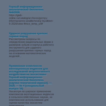
Горный информационно-
аналитический бюллетень
№6/2026
https://giab-
online.ru/catalog/archives/gornyy-
informacionno-analiticheskiy-byulleten-
6-2026/view #mce_temp_url#
Ударное разрушение крепких
горных пород
Рассмотрены вопросы по
определению рациональных форм и
размеров зубьев и корпуса рабочего
инструмента для ударного
разрушения крепких горных пород
на основании математических
моделей...
Применение комплексов
вегетационных индексов для
исследований антропогенного
воздействия на экосистемы:
Горный информационно-
аналитический бюллетень
(научно-технический журнал). —
2026. — № 4 (специальный
выпуск 16)
Несмотря на широкое применение
комплексов вегетационных индексов
в сельскохозяйственных науках, их
комплексное использование для
оценки качества экосистем
практически...