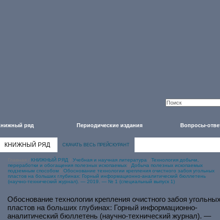
Книжный ряд
Периодические издания
Вопросы-отве
КНИЖНЫЙ РЯД
СКАЧАТЬ ВЕСЬ ПРЕЙСКУРАНТ
Главная
/
КНИЖНЫЙ РЯД
/
Учебная и научная литература
/
Технология добычи,
переработки и обогащения полезных ископаемых
/
Добыча полезных ископаемых
подземным способом
/
Обоснование технологии крепления очистного забоя угольных
пластов на больших глубинах: Горный информационно-аналитический бюллетень
(научно-технический журнал). — 2019. — № 1 (специальный выпуск 1)
Обоснование технологии крепления очистного забоя угольны
пластов на больших глубинах: Горный информационно-
аналитический бюллетень (научно-технический журнал). —