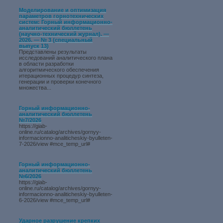
Моделирование и оптимизация
параметров горнотехнических
систем: Горный информационно-
аналитический бюллетень
(научно-технический журнал). —
2026. — № 3 (специальный
выпуск 13)
Представлены результаты
исследований аналитического плана
в области разработки
алгоритмического обеспечения
итерационных процедур синтеза,
генерации и проверки конечного
множества...
Горный информационно-
аналитический бюллетень
№7/2026
https://giab-
online.ru/catalog/archives/gornyy-
informacionno-analiticheskiy-byulleten-
7-2026/view #mce_temp_url#
Горный информационно-
аналитический бюллетень
№6/2026
https://giab-
online.ru/catalog/archives/gornyy-
informacionno-analiticheskiy-byulleten-
6-2026/view #mce_temp_url#
Ударное разрушение крепких