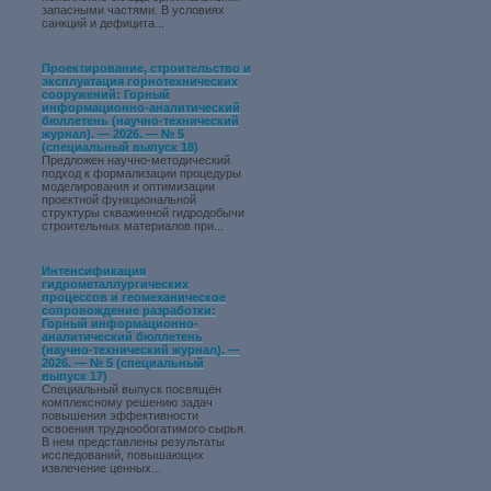
запасными частями. В условиях
санкций и дефицита...
Проектирование, строительство и
эксплуатация горнотехнических
сооружений: Горный
информационно-аналитический
бюллетень (научно-технический
журнал). — 2026. — № 5
(специальный выпуск 18)
Предложен научно-методический
подход к формализации процедуры
моделирования и оптимизации
проектной функциональной
структуры скважинной гидродобычи
строительных материалов при...
Интенсификация
гидрометаллургических
процессов и геомеханическое
сопровождение разработки:
Горный информационно-
аналитический бюллетень
(научно-технический журнал). —
2026. — № 5 (специальный
выпуск 17)
Специальный выпуск посвящён
комплексному решению задач
повышения эффективности
освоения труднообогатимого сырья.
В нем представлены результаты
исследований, повышающих
извлечение ценных...