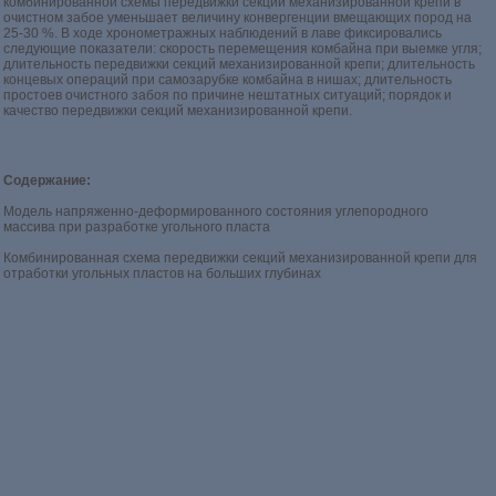
комбинированной схемы передвижки секций механизированной крепи в
очистном забое уменьшает величину конвергенции вмещающих пород на
25-30 %. В ходе хронометражных наблюдений в лаве фиксировались
следующие показатели: скорость перемещения комбайна при выемке угля;
длительность передвижки секций механизированной крепи; длительность
концевых операций при самозарубке комбайна в нишах; длительность
простоев очистного забоя по причине нештатных ситуаций; порядок и
качество передвижки секций механизированной крепи.
Содержание:
Модель напряженно-деформированного состояния углепородного
массива при разработке угольного пласта
Комбинированная схема передвижки секций механизированной крепи для
отработки угольных пластов на больших глубинах