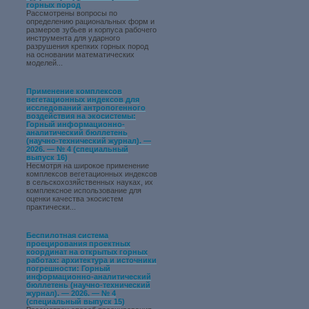
горных пород
Рассмотрены вопросы по
определению рациональных форм и
размеров зубьев и корпуса рабочего
инструмента для ударного
разрушения крепких горных пород
на основании математических
моделей...
Применение комплексов
вегетационных индексов для
исследований антропогенного
воздействия на экосистемы:
Горный информационно-
аналитический бюллетень
(научно-технический журнал). —
2026. — № 4 (специальный
выпуск 16)
Несмотря на широкое применение
комплексов вегетационных индексов
в сельскохозяйственных науках, их
комплексное использование для
оценки качества экосистем
практически...
Беспилотная система
проецирования проектных
координат на открытых горных
работах: архитектура и источники
погрешности: Горный
информационно-аналитический
бюллетень (научно-технический
журнал). — 2026. — № 4
(специальный выпуск 15)