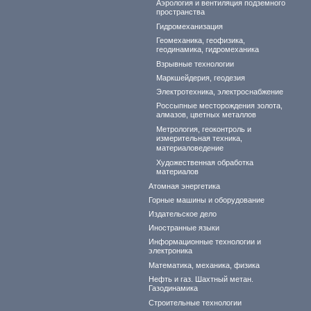
Аэрология и вентиляция подземного
пространства
Гидромеханизация
Геомеханика, геофизика,
геодинамика, гидромеханика
Взрывные технологии
Маркшейдерия, геодезия
Электротехника, электроснабжение
Россыпные месторождения золота,
алмазов, цветных металлов
Метрология, геоконтроль и
измерительная техника,
материаловедение
Художественная обработка
материалов
Атомная энергетика
Горные машины и оборудование
Издательское дело
Иностранные языки
Информационные технологии и
электроника
Математика, механика, физика
Нефть и газ. Шахтный метан.
Газодинамика
Строительные технологии