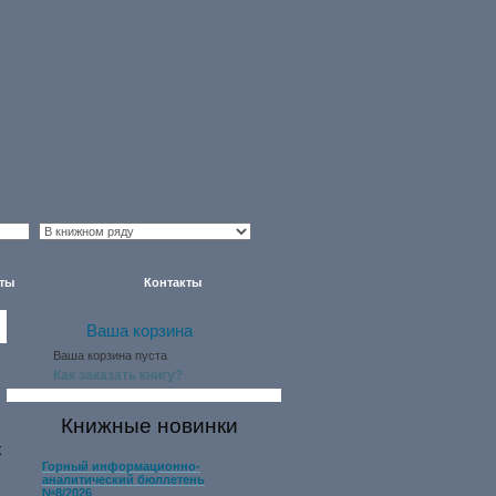
ты
Контакты
Ваша корзина
Ваша корзина пуста
Как заказать книгу?
Книжные новинки
х
Горный информационно-
аналитический бюллетень
№8/2026