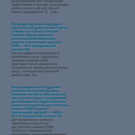
моделирования для определения
эффективности метода организации
работы ремонтной мастерской
горного предприятия. В ходе...
Природоподобные подходы к
акустической диагностике очагов
пожара в угольных пластах:
Горный информационно-
аналитический бюллетень
(научно-технический журнал). —
2026. — № 5 (специальный
выпуск 20)
Рассматривается возможность
выявления очагов эндогенных
пожаров и определения
пространственно-временного
положения их границ для различных
сред с помощью акустической
диагностики. На...
Информационная поддержка
управления производством
запасных частей в механических
мастерских горных предприятий
для повышения эффективности
ремонта погрузочно-доставочных
машин: ГИАБ (научно-
технический журнал). — 2026. —
№ 5 (специальный выпуск 19)
Для оперативного ремонта
зарубежных погрузочно-
доставочных машин (ПДМ)
требуется своевременное
пополнение склада оригинальными