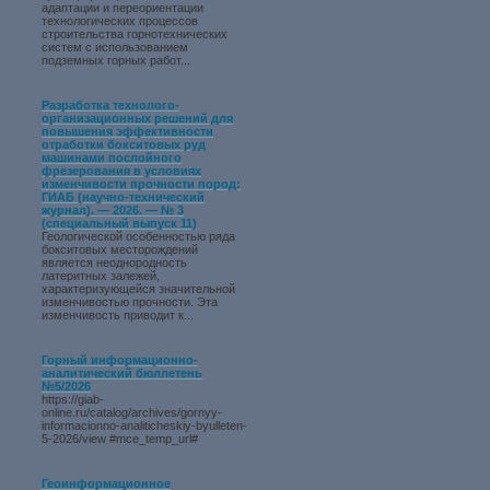
адаптации и переориентации
технологических процессов
строительства горнотехнических
систем с использованием
подземных горных работ...
Разработка технолого-
организационных решений для
повышения эффективности
отработки бокситовых руд
машинами послойного
фрезерования в условиях
изменчивости прочности пород:
ГИАБ (научно-технический
журнал). — 2026. — № 3
(специальный выпуск 11)
Геологической особенностью ряда
бокситовых месторождений
является неоднородность
латеритных залежей,
характеризующейся значительной
изменчивостью прочности. Эта
изменчивость приводит к...
Горный информационно-
аналитический бюллетень
№5/2026
https://giab-
online.ru/catalog/archives/gornyy-
informacionno-analiticheskiy-byulleten-
5-2026/view #mce_temp_url#
Геоинформационное