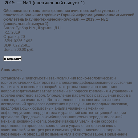
2019. — № 1 (специальный выпуск 1)
Обоснование технологии крепления очистного забоя угольных
пластов на больших глубинах: Горный информационно-аналитический
бюллетень (научно-технический журнал). — 2019. — № 1
(специальный выпуск 1)
Автор: Турбор И.А., Шурыгин Д.Н.
Год: 2019
Страниц: 20
ISBN: 0236-1493
UDK: 622.268.1
Цена: 200.00 руб.
Аннотация:
Установлены зависимости взаимовлияния горно-геологических и
горнотехнических факторов на напряженно-деформированное состояние
массива, что позволило разработать рекомендации по снижению
непроизводительных затрат времени в процессе крепления и управления
кровлей очистного забоя. Определение параметров разрушения пород в
зоне ведения очистных работ выполнено на основе аналитических
исследований процессов сдвижения и разрушения породных массивов,
предполагающих совместный анализ уравнений механики
деформируемого твердого тела и уравнений соответствующей теории
прочности. Предложена комбинированная схема передвижки секций
механизированной крепи, обеспечивающая увеличение скорости
перемещения процессов крепления и управления кровлей вдоль
очистного забоя до трех раз и снимающей ограничение на скорость
перемещения операций по выемке угля в очистном забое. Применение