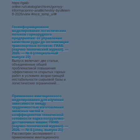
https://giab-
online.ru/catalog/archives/gornyy-
informacionno-analiticheskiy-byulleten-
8-2026/view #mce_temp_url#
Геоинформационное
моделирование логистических
потоков горнорудного
предприятия: от управления
качеством руды до оптимизации
транспортных потоков: ГИАБ
(научно-технический журнал). —
2026. — № 6 (специальный
выпуск 22)
Выпуск включает две статьи,
объединенные общей
проблематикой повышения
эффективности открытых горных
работ в условиях возрастающей
нестабильности сырьевой базы и
логистических ограничений....
Применение имитационного
моделирования для изучения
зависимости между
трудоемкостью изготовления
запасных частей и
коэффициентом технической
готовности парка погрузочно-
доставочных машин: ГИАБ
(научно-технический журнал). —
2026. — № 6 (спец. выпуск 21)
Рассмотрен эксперимент с
применением имитационного