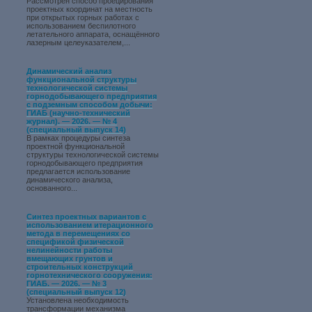
Рассмотрен способ проецирования
проектных координат на местность
при открытых горных работах с
использованием беспилотного
летательного аппарата, оснащённого
лазерным целеуказателем,...
Динамический анализ
функциональной структуры
технологической системы
горнодобывающего предприятия
с подземным способом добычи:
ГИАБ (научно-технический
журнал). — 2026. — № 4
(специальный выпуск 14)
В рамках процедуры синтеза
проектной функциональной
структуры технологической системы
горнодобывающего предприятия
предлагается использование
динамического анализа,
основанного...
Синтез проектных вариантов с
использованием итерационного
метода в перемещениях со
спецификой физической
нелинейности работы
вмещающих грунтов и
строительных конструкций
горнотехнического сооружения:
ГИАБ. — 2026. — № 3
(специальный выпуск 12)
Установлена необходимость
трансформации механизма