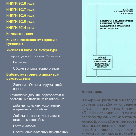
КНИГИ 2018 года
КНИГИ 2017 года
КНИГИ 2016 года
КНИГИ 2015 года
КНИГИ 2014 года
Комплекты книг
Книги о Московском горном и
сувениры
Учебная и научная литература
Горное дело. Геология. Экология
Геология
Общие вопросы горного дела
Библиотека горного инженера-
руководителя
Экология. Охрана окружающий
среды
Аннотация:
Технология добычи, переработки и
обогащения полезных ископаемых
В сборнике расчётным методо
системы разработки, определ
Добыча полезных ископаемых
закладочного массива. С пом
подземным способом
«Rocsience» выполнено матем
Добыча полезных ископаемых
запасов глубоких горизонтов
открытым способом
камер. Для отработки запасов
месторождения предложена си
Геотехнология
выработанного пространства 
Обогащение полезных ископаемых
системы обосновано высокой ц