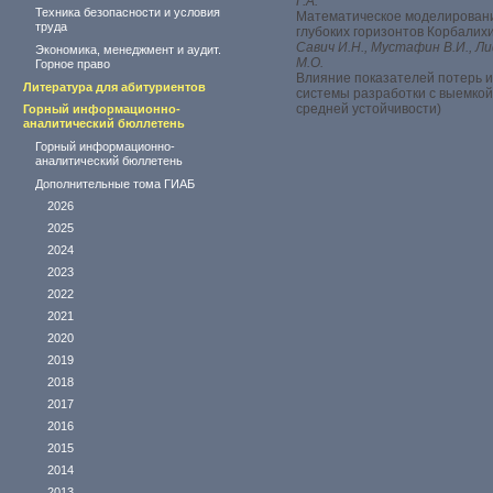
Г.А.
Техника безопасности и условия
Математическое моделирован
труда
глубоких горизонтов Корбалих
Савич И.Н., Мустафин В.И., Л
Экономика, менеджмент и аудит.
М.О.
Горное право
Влияние показателей потерь 
Литература для абитуриентов
системы разработки с выемкой
средней устойчивости)
Горный информационно-
аналитический бюллетень
Горный информационно-
аналитический бюллетень
Дополнительные тома ГИАБ
2026
2025
2024
2023
2022
2021
2020
2019
2018
2017
2016
2015
2014
2013