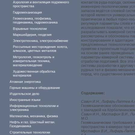
Аэрология и вентиляция подземного
контактов руда-порода, склон
пространства
инженерно-геологическими усл
запасов ведётся слоевой сист
Гидромеханизация
которой является универсаль
Геомеханика, геофизика,
практически в любых горно-гео
геодинамика, гидромеханика
регулируя параметры слоёв и 
исследования показали, что о
Взрывные технологии
разрабатывать камерной систе
Маркшейдерия, геодезия
рассмотрены и обоснованы па
конструировании и адаптации 
Электротехника, электроснабжение
предложенные технологическ
Россыпные месторождения золота,
привязке к проектным подэта
алмазов, цветных металлов
на основе ранее проведённых
Метрология, геоконтроль и
параметры камерной системы р
измерительная техника,
отработки подэтажей. Все это
материаловедение
системы разработки к другому
рудных тел и физико-механич
Художественная обработка
пород, что существенно влияе
материалов
Атомная энергетика
Горные машины и оборудование
Содержание:
Издательское дело
Иностранные языки
Савич И.Н., Лифарь-Лаптев А.А.
Геомеханическое обоснование
Информационные технологии и
электроника
с закладкой на Корбалихинск
Савич И.Н., Мустафин В.И., Л
Математика, механика, физика
М.О.
Нефть и газ. Шахтный метан.
Геомеханические требования 
Газодинамика
пространства в камерах при о
Мустафин В.И., Лифарь-Лаптев
Строительные технологии