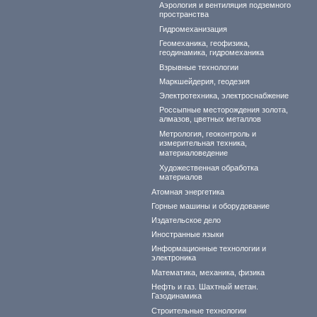
Аэрология и вентиляция подземного
пространства
Гидромеханизация
Геомеханика, геофизика,
геодинамика, гидромеханика
Взрывные технологии
Маркшейдерия, геодезия
Электротехника, электроснабжение
Россыпные месторождения золота,
алмазов, цветных металлов
Метрология, геоконтроль и
измерительная техника,
материаловедение
Художественная обработка
материалов
Атомная энергетика
Горные машины и оборудование
Издательское дело
Иностранные языки
Информационные технологии и
электроника
Математика, механика, физика
Нефть и газ. Шахтный метан.
Газодинамика
Строительные технологии