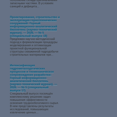
пополнение склада оригинальными
запасными частями. В условиях
санкций и дефицита...
Проектирование, строительство и
эксплуатация горнотехнических
сооружений: Горный
информационно-аналитический
бюллетень (научно-технический
журнал). — 2026. — № 5
(специальный выпуск 18)
Предложен научно-методический
подход к формализации процедуры
моделирования и оптимизации
проектной функциональной
структуры скважинной гидродобычи
строительных материалов при...
Интенсификация
гидрометаллургических
процессов и геомеханическое
сопровождение разработки:
Горный информационно-
аналитический бюллетень
(научно-технический журнал). —
2026. — № 5 (специальный
выпуск 17)
Специальный выпуск посвящён
комплексному решению задач
повышения эффективности
освоения труднообогатимого сырья.
В нем представлены результаты
исследований, повышающих
извлечение ценных...