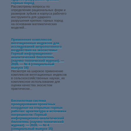
горных пород
Рассмотрены вопросы по
определению рациональных форм и
размеров зубьев и корпуса рабочего
инструмента для ударного
разрушения крепких горных пород
на основании математических
моделей...
Применение комплексов
вегетационных индексов для
исследований антропогенного
воздействия на экосистемы:
Горный информационно-
аналитический бюллетень
(научно-технический журнал). —
2026. — № 4 (специальный
выпуск 16)
Несмотря на широкое применение
комплексов вегетационных индексов
в сельскохозяйственных науках, их
комплексное использование для
оценки качества экосистем
практически...
Беспилотная система
проецирования проектных
координат на открытых горных
работах: архитектура и источники
погрешности: Горный
информационно-аналитический
бюллетень (научно-технический
журнал). — 2026. — № 4
(специальный выпуск 15)