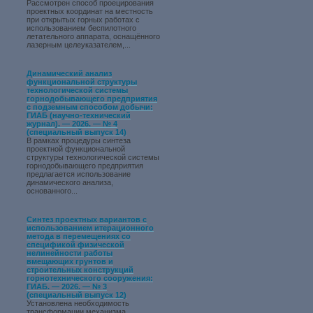
Рассмотрен способ проецирования
проектных координат на местность
при открытых горных работах с
использованием беспилотного
летательного аппарата, оснащённого
лазерным целеуказателем,...
Динамический анализ
функциональной структуры
технологической системы
горнодобывающего предприятия
с подземным способом добычи:
ГИАБ (научно-технический
журнал). — 2026. — № 4
(специальный выпуск 14)
В рамках процедуры синтеза
проектной функциональной
структуры технологической системы
горнодобывающего предприятия
предлагается использование
динамического анализа,
основанного...
Синтез проектных вариантов с
использованием итерационного
метода в перемещениях со
спецификой физической
нелинейности работы
вмещающих грунтов и
строительных конструкций
горнотехнического сооружения:
ГИАБ. — 2026. — № 3
(специальный выпуск 12)
Установлена необходимость
трансформации механизма