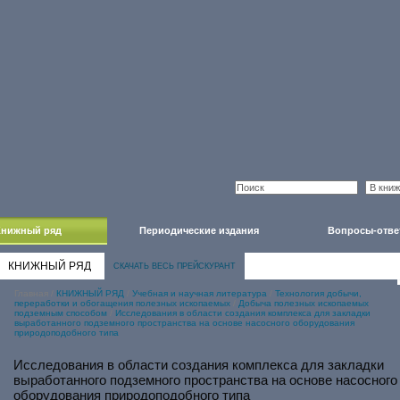
Книжный ряд
Периодические издания
Вопросы-отве
КНИЖНЫЙ РЯД
СКАЧАТЬ ВЕСЬ ПРЕЙСКУРАНТ
Главная
/
КНИЖНЫЙ РЯД
/
Учебная и научная литература
/
Технология добычи,
переработки и обогащения полезных ископаемых
/
Добыча полезных ископаемых
подземным способом
/
Исследования в области создания комплекса для закладки
выработанного подземного пространства на основе насосного оборудования
природоподобного типа
Исследования в области создания комплекса для закладки
выработанного подземного пространства на основе насосного
оборудования природоподобного типа