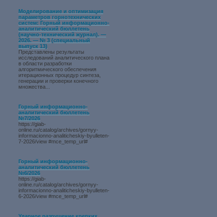
Моделирование и оптимизация
параметров горнотехнических
систем: Горный информационно-
аналитический бюллетень
(научно-технический журнал). —
2026. — № 3 (специальный
выпуск 13)
Представлены результаты
исследований аналитического плана
в области разработки
алгоритмического обеспечения
итерационных процедур синтеза,
генерации и проверки конечного
множества...
Горный информационно-
аналитический бюллетень
№7/2026
https://giab-
online.ru/catalog/archives/gornyy-
informacionno-analiticheskiy-byulleten-
7-2026/view #mce_temp_url#
Горный информационно-
аналитический бюллетень
№6/2026
https://giab-
online.ru/catalog/archives/gornyy-
informacionno-analiticheskiy-byulleten-
6-2026/view #mce_temp_url#
Ударное разрушение крепких