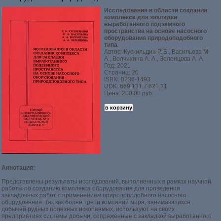
Исследования в области создания
комплекса для закладки
выработанного подземного
пространства на основе насосного
оборудования природоподобного
типа
Автор: Кускильдин Р. Б., Васильева М.
А., Волчихина А. А., Зеленцова А. А.
Год: 2021
Страниц: 20
ISBN: 0236-1493
UDK: 669.131.7:621.31
Цена: 200.00 руб.
Аннотация:
Представлены результаты исследований, выполненных в рамках научной
работы по созданию комплекса оборудования для проведения
закладочных работ с применением природоподобного насосного
оборудования. Так как более трети компаний мира, занимающихся
добычей рудных полезных ископаемых, используют на своих
предприятиях системы добычи, сопряженные с закладкой выработанного