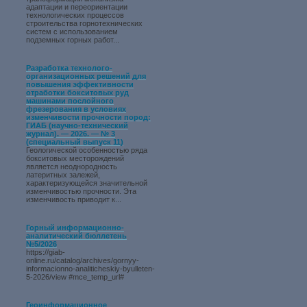
адаптации и переориентации
технологических процессов
строительства горнотехнических
систем с использованием
подземных горных работ...
Разработка технолого-
организационных решений для
повышения эффективности
отработки бокситовых руд
машинами послойного
фрезерования в условиях
изменчивости прочности пород:
ГИАБ (научно-технический
журнал). — 2026. — № 3
(специальный выпуск 11)
Геологической особенностью ряда
бокситовых месторождений
является неоднородность
латеритных залежей,
характеризующейся значительной
изменчивостью прочности. Эта
изменчивость приводит к...
Горный информационно-
аналитический бюллетень
№5/2026
https://giab-
online.ru/catalog/archives/gornyy-
informacionno-analiticheskiy-byulleten-
5-2026/view #mce_temp_url#
Геоинформационное