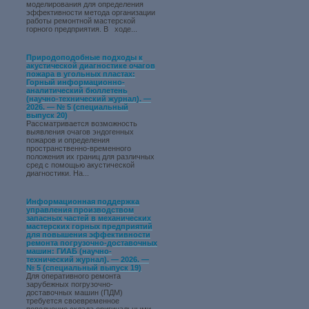
моделирования для определения
эффективности метода организации
работы ремонтной мастерской
горного предприятия. В ходе...
Природоподобные подходы к
акустической диагностике очагов
пожара в угольных пластах:
Горный информационно-
аналитический бюллетень
(научно-технический журнал). —
2026. — № 5 (специальный
выпуск 20)
Рассматривается возможность
выявления очагов эндогенных
пожаров и определения
пространственно-временного
положения их границ для различных
сред с помощью акустической
диагностики. На...
Информационная поддержка
управления производством
запасных частей в механических
мастерских горных предприятий
для повышения эффективности
ремонта погрузочно-доставочных
машин: ГИАБ (научно-
технический журнал). — 2026. —
№ 5 (специальный выпуск 19)
Для оперативного ремонта
зарубежных погрузочно-
доставочных машин (ПДМ)
требуется своевременное