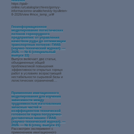
№8/2026
https://giab-
online.ru/catalog/archives/gornyy-
informacionno-analiticheskiy-byulleten-
8-2026/view #mce_temp_url#
Геоинформационное
моделирование логистических
потоков горнорудного
предприятия: от управления
качеством руды до оптимизации
транспортных потоков: ГИАБ
(научно-технический журнал). —
2026. — № 6 (специальный
выпуск 22)
Выпуск включает две статьи,
объединенные общей
проблематикой повышения
эффективности открытых горных
работ в условиях возрастающей
нестабильности сырьевой базы и
логистических ограничений....
Применение имитационного
моделирования для изучения
зависимости между
трудоемкостью изготовления
запасных частей и
коэффициентом технической
готовности парка погрузочно-
доставочных машин: ГИАБ
(научно-технический журнал). —
2026. — № 6 (спец. выпуск 21)
Рассмотрен эксперимент с
применением имитационного