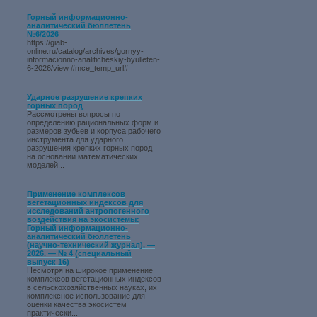
Горный информационно-
аналитический бюллетень
№6/2026
https://giab-
online.ru/catalog/archives/gornyy-
informacionno-analiticheskiy-byulleten-
6-2026/view #mce_temp_url#
Ударное разрушение крепких
горных пород
Рассмотрены вопросы по
определению рациональных форм и
размеров зубьев и корпуса рабочего
инструмента для ударного
разрушения крепких горных пород
на основании математических
моделей...
Применение комплексов
вегетационных индексов для
исследований антропогенного
воздействия на экосистемы:
Горный информационно-
аналитический бюллетень
(научно-технический журнал). —
2026. — № 4 (специальный
выпуск 16)
Несмотря на широкое применение
комплексов вегетационных индексов
в сельскохозяйственных науках, их
комплексное использование для
оценки качества экосистем
практически...