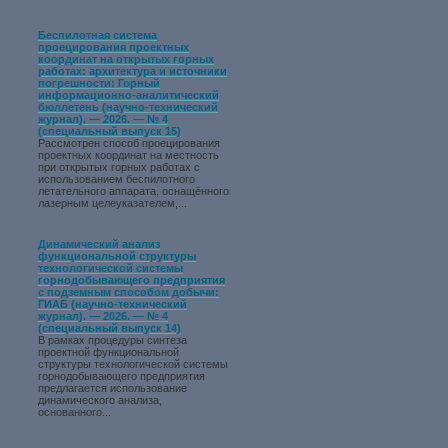
Беспилотная система
проецирования проектных
координат на открытых горных
работах: архитектура и источники
погрешности: Горный
информационно-аналитический
бюллетень (научно-технический
журнал). — 2026. — № 4
(специальный выпуск 15)
Рассмотрен способ проецирования
проектных координат на местность
при открытых горных работах с
использованием беспилотного
летательного аппарата, оснащённого
лазерным целеуказателем,...
Динамический анализ
функциональной структуры
технологической системы
горнодобывающего предприятия
с подземным способом добычи:
ГИАБ (научно-технический
журнал). — 2026. — № 4
(специальный выпуск 14)
В рамках процедуры синтеза
проектной функциональной
структуры технологической системы
горнодобывающего предприятия
предлагается использование
динамического анализа,
основанного...