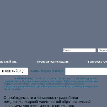
Книжный ряд
Периодические издания
Вопросы-отве
КНИЖНЫЙ РЯД
СКАЧАТЬ ВЕСЬ ПРЕЙСКУРАНТ
Главная
/
КНИЖНЫЙ РЯД
/
Учебная и научная литература
/
Технология добычи,
переработки и обогащения полезных ископаемых
/
Добыча полезных ископаемых
подземным способом
/
О необходимости и возможности разработки
междисциплинарной магистерской образовательной программы для подземного
строительства
О необходимости и возможности разработки
междисциплинарной магистерской образовательной
программы для подземного строительства