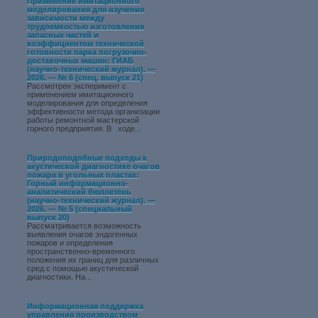
Применение имитационного
моделирования для изучения
зависимости между
трудоемкостью изготовления
запасных частей и
коэффициентом технической
готовности парка погрузочно-
доставочных машин: ГИАБ
(научно-технический журнал). —
2026. — № 6 (спец. выпуск 21)
Рассмотрен эксперимент с
применением имитационного
моделирования для определения
эффективности метода организации
работы ремонтной мастерской
горного предприятия. В ходе...
Природоподобные подходы к
акустической диагностике очагов
пожара в угольных пластах:
Горный информационно-
аналитический бюллетень
(научно-технический журнал). —
2026. — № 5 (специальный
выпуск 20)
Рассматривается возможность
выявления очагов эндогенных
пожаров и определения
пространственно-временного
положения их границ для различных
сред с помощью акустической
диагностики. На...
Информационная поддержка
управления производством