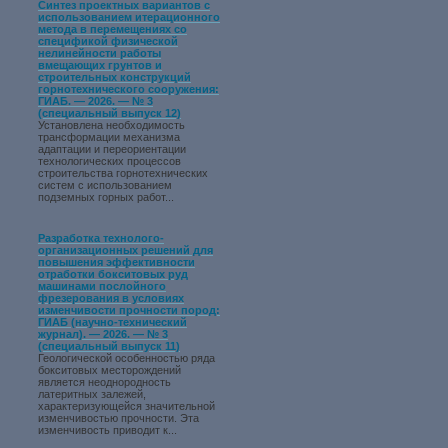
Синтез проектных вариантов с
использованием итерационного
метода в перемещениях со
спецификой физической
нелинейности работы
вмещающих грунтов и
строительных конструкций
горнотехнического сооружения:
ГИАБ. — 2026. — № 3
(специальный выпуск 12)
Установлена необходимость
трансформации механизма
адаптации и переориентации
технологических процессов
строительства горнотехнических
систем с использованием
подземных горных работ...
Разработка технолого-
организационных решений для
повышения эффективности
отработки бокситовых руд
машинами послойного
фрезерования в условиях
изменчивости прочности пород:
ГИАБ (научно-технический
журнал). — 2026. — № 3
(специальный выпуск 11)
Геологической особенностью ряда
бокситовых месторождений
является неоднородность
латеритных залежей,
характеризующейся значительной
изменчивостью прочности. Эта
изменчивость приводит к...