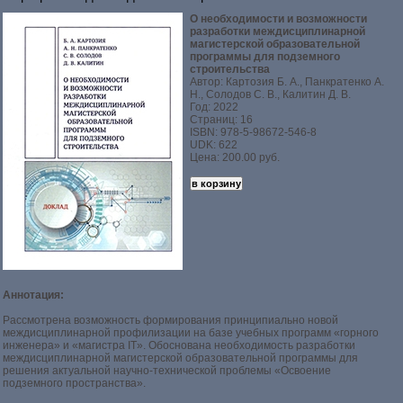
О необходимости и возможности
разработки междисциплинарной
магистерской образовательной
программы для подземного
строительства
Автор: Картозия Б. А., Панкратенко А.
Н., Солодов С. В., Калитин Д. В.
Год: 2022
Страниц: 16
ISBN: 978-5-98672-546-8
UDK: 622
Цена: 200.00 руб.
Аннотация:
Рассмотрена возможность формирования принципиально новой
междисциплинарной профилизации на базе учебных программ «горного
инженера» и «магистра IT». Обоснована необходимость разработки
междисциплинарной магистерской образовательной программы для
решения актуальной научно-технической проблемы «Освоение
подземного пространства».