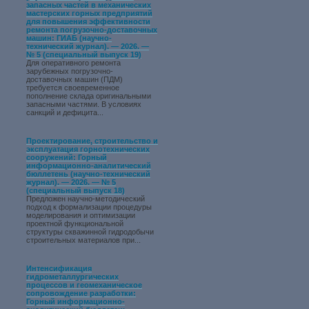
запасных частей в механических
мастерских горных предприятий
для повышения эффективности
ремонта погрузочно-доставочных
машин: ГИАБ (научно-
технический журнал). — 2026. —
№ 5 (специальный выпуск 19)
Для оперативного ремонта
зарубежных погрузочно-
доставочных машин (ПДМ)
требуется своевременное
пополнение склада оригинальными
запасными частями. В условиях
санкций и дефицита...
Проектирование, строительство и
эксплуатация горнотехнических
сооружений: Горный
информационно-аналитический
бюллетень (научно-технический
журнал). — 2026. — № 5
(специальный выпуск 18)
Предложен научно-методический
подход к формализации процедуры
моделирования и оптимизации
проектной функциональной
структуры скважинной гидродобычи
строительных материалов при...
Интенсификация
гидрометаллургических
процессов и геомеханическое
сопровождение разработки:
Горный информационно-