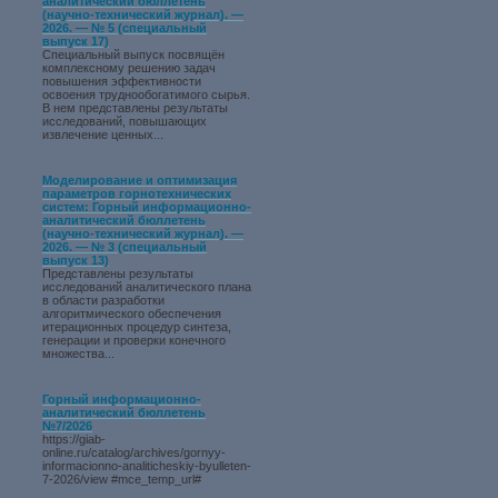
аналитический бюллетень
(научно-технический журнал). —
2026. — № 5 (специальный
выпуск 17)
Специальный выпуск посвящён
комплексному решению задач
повышения эффективности
освоения труднообогатимого сырья.
В нем представлены результаты
исследований, повышающих
извлечение ценных...
Моделирование и оптимизация
параметров горнотехнических
систем: Горный информационно-
аналитический бюллетень
(научно-технический журнал). —
2026. — № 3 (специальный
выпуск 13)
Представлены результаты
исследований аналитического плана
в области разработки
алгоритмического обеспечения
итерационных процедур синтеза,
генерации и проверки конечного
множества...
Горный информационно-
аналитический бюллетень
№7/2026
https://giab-
online.ru/catalog/archives/gornyy-
informacionno-analiticheskiy-byulleten-
7-2026/view #mce_temp_url#