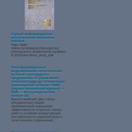
Горный информационно-
аналитический бюллетень
№8/2026
https://giab-
online.ru/catalog/archives/gornyy-
informacionno-analiticheskiy-byulleten-
8-2026/view #mce_temp_url#
Геоинформационное
моделирование логистических
потоков горнорудного
предприятия: от управления
качеством руды до оптимизации
транспортных потоков: ГИАБ
(научно-технический журнал). —
2026. — № 6 (специальный
выпуск 22)
Выпуск включает две статьи,
объединенные общей
проблематикой повышения
эффективности открытых горных
работ в условиях возрастающей
нестабильности сырьевой базы и
логистических ограничений....