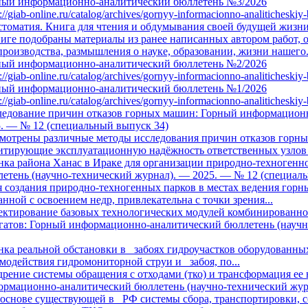
ный информационно-аналитический бюллетень №3/2026
s://giab-online.ru/catalog/archives/gornyy-informacionno-analitichesk
томатия. Книга для чтения и обдумывания своей будущей жизн
иге подобраны материалы из ранее написанных автором работ, 
производства, размышления о науке, образовании, жизни нашего.
ный информационно-аналитический бюллетень №2/2026
s://giab-online.ru/catalog/archives/gornyy-informacionno-analitichesk
ный информационно-аналитический бюллетень №1/2026
s://giab-online.ru/catalog/archives/gornyy-informacionno-analitichesk
ледование причин отказов горных машин: Горный информационн
. — № 12 (специальный выпуск 34)
смотрены различные методы исследования причин отказов горн
тирующие эксплуатационную надёжность ответственных узлов в
ка района Ханас в Ираке для организации природно-техногенн
етень (научно-технический журнал). — 2025. — № 12 (специал
 создания природно-техногенных парков в местах ведения горн
анной с освоением недр, привлекательна с точки зрения...
ектирование базовых технологических модулей комбинированно
гатов: Горный информационно-аналитический бюллетень (научн
нка реальной обстановки в забоях гидроучастков оборудованн
модействия гидромониторной струи и забоя, по...
рение системы обращения с отходами (тко) и трансформация ее 
рмационно-аналитический бюллетень (научно-технический жур
снове существующей в РФ системы сбора, транспортировки, со