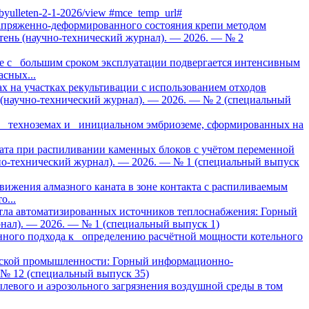
iy-byulleten-2-1-2026/view #mce_temp_url#
апряженно-деформированного состояния крепи методом
ень (научно-технический журнал). — 2026. — № 2
ие с большим сроком эксплуатации подвергается интенсивным
сных...
 на участках рекультивации с использованием отходов
(научно-технический журнал). — 2026. — № 2 (специальный
 в техноземах и инициальном эмбриоземе, сформированных на
ата при распиливании каменных блоков с учётом переменной
о-технический журнал). — 2026. — № 1 (специальный выпуск
движения алмазного каната в зоне контакта с распиливаемым
о...
тла автоматизированных источников теплоснабжения: Горный
нал). — 2026. — № 1 (специальный выпуск 1)
анного подхода к определению расчётной мощности котельного
ческой промышленности: Горный информационно-
 № 12 (специальный выпуск 35)
левого и аэрозольного загрязнения воздушной среды в том