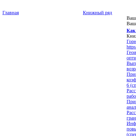
Главная
Книжный ряд
Ваш
Ваша
Как
Кни
Гор
http
Геои
опти
Выпу
возр
Прим
коэ
6 (с
Рас
рабо
Прир
анал
Расс
гран
Инфо
пов
(спе