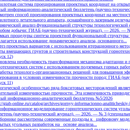
илотная система проецирования проектных координат на открыт
ный информационно-аналитический бюллетень (научно-техничес
мотрен способ проецирования проектных координат на местност
илотного летательного аппарата, оснащённого лазерным целеуказ
амический анализ функциональной структуры технологической
обом добычи: ГИАБ (научно-технический журнал). — 2026. — №
амках процедуры синтеза проектной функциональной структуры
лагается использование динамического анализа, основанного...
ез проектных вариантов с использованием итерационного мето
оты вмещающих грунтов и строительных конструкций горнотехн
ск 12)
новлена необходимость трансформации механизма адаптации и 
отехнических систем с использованием подземных горных работ.
работка технолого-организационных решений для повышения эф
ерования в условиях изменчивости прочности пород: ГИАБ (на
ск 11)
огической особенностью ряда бокситовых месторождений являе
ительной изменчивостью прочности. Эта изменчивость приводит 
ный информационно-аналитический бюллетень №5/2026
s://giab-online.ru/catalog/archives/gornyy-informacionno-analitichesk
информационное моделирование горнотехнических систем угол
етень (научно-технический журнал). — 2026. — № 3 (специаль
борнике рассмотрены современные подходы к цифровому моде
ытых угольных разработок на основе анализа...
ективность захвата тонкодисперсных фракций пыли жидкостью 