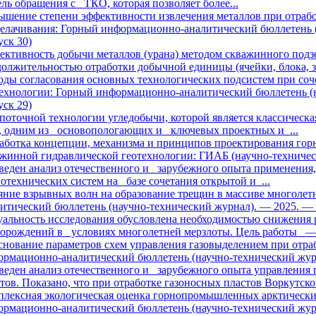
ль обращения с ТКО, которая позволяет более...
ышение степени эффективности извлечения металлов при отраб
елачивания: Горный информационно-аналитический бюллетень (
ск 30)
ктивность добычи металлов (урана) методом скважинного подз
олжительностью отработки добычной единицы (ячейки, блока, за
ды согласования основных технологических подсистем при соч
технологии: Горный информационно-аналитический бюллетень (
ск 29)
поточной технологии угледобычи, которой является классическ
я, одним из основопологающих и ключевых проектных и ...
аботка концепции, механизма и принципов проектирования горн
жинной гидравлической геотехнологии: ГИАБ (научно-техничес
веден анализ отечественного и зарубежного опыта применения
отехнических систем на базе сочетания открытой и ...
яние взрывных волн на образование трещин в массиве многоле
итический бюллетень (научно-технический журнал). — 2025. —
уальность исследования обусловлена необходимостью снижения
торождений в условиях многолетней мерзлоты. Цель работы —.
нование параметров схем управления газовыделением при отра
рмационно-аналитический бюллетень (научно-технический жур
еден анализ отечественного и зарубежного опыта управления 
тов. Показано, что при отработке газоносных пластов Воркутског
плексная экологическая оценка горнопромышленных арктически
рмационно-аналитический бюллетень (научно-технический жур