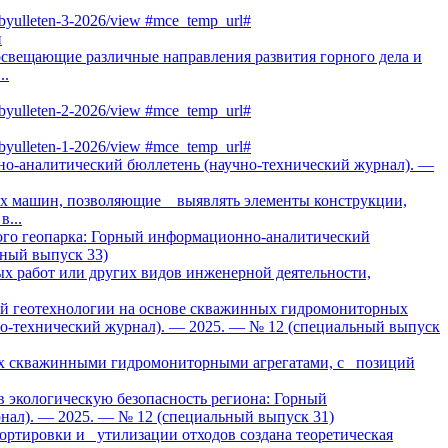
iy-byulleten-3-2026/view #mce_temp_url#
и
освещающие различные направления развития горного дела и
..
iy-byulleten-2-2026/view #mce_temp_url#
iy-byulleten-1-2026/view #mce_temp_url#
о-аналитический бюллетень (научно-технический журнал). —
ых машин, позволяющие выявлять элементы конструкции,
...
ого геопарка: Горный информационно-аналитический
ьный выпуск 33)
ых работ или других видов инженерной деятельности,
й геотехнологии на основе скважинных гидромониторных
о-технический журнал). — 2025. — № 12 (специальный выпуск
ых скважинными гидромониторными агрегатами, с позиций
в экологическую безопасность региона: Горный
нал). — 2025. — № 12 (специальный выпуск 31)
ртировки и утилизации отходов создана теоретическая