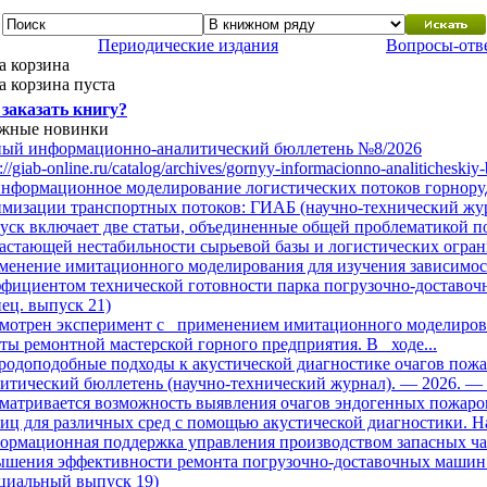
Периодические издания
Вопросы-отв
а корзина
 корзина пуста
 заказать книгу?
жные новинки
ный информационно-аналитический бюллетень №8/2026
s://giab-online.ru/catalog/archives/gornyy-informacionno-analitichesk
нформационное моделирование логистических потоков горноруд
мизации транспортных потоков: ГИАБ (научно-технический жур
ск включает две статьи, объединенные общей проблематикой 
астающей нестабильности сырьевой базы и логистических ограни
енение имитационного моделирования для изучения зависимост
ффициентом технической готовности парка погрузочно-доставо
пец. выпуск 21)
смотрен эксперимент с применением имитационного моделирова
ты ремонтной мастерской горного предприятия. В ходе...
одоподобные подходы к акустической диагностике очагов пожа
итический бюллетень (научно-технический журнал). — 2026. —
матривается возможность выявления очагов эндогенных пожаро
иц для различных сред с помощью акустической диагностики. На
рмационная поддержка управления производством запасных час
ышения эффективности ремонта погрузочно-доставочных машин:
циальный выпуск 19)