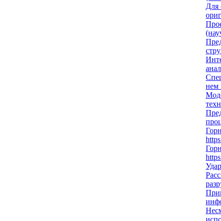
Для 
ориг
Прое
(нау
Пре
стру
Инт
анал
Спе
нем 
Мод
техн
Пред
проц
Гор
http
Гор
http
Удар
Расс
разр
Прим
инфо
Несм
испо