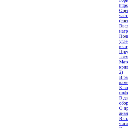
Гор
http
Оцен
част
(спе
Введ
нагр
Поли
угл
выпу
Пре
отхо
Мате
кри
2)
В ра
каме
К в
инфо
В да
обо
О пр
анал
В ст
числ