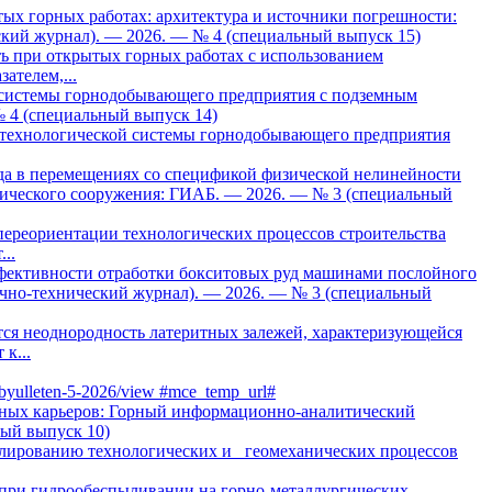
ых горных работах: архитектура и источники погрешности:
кий журнал). — 2026. — № 4 (специальный выпуск 15)
ь при открытых горных работах с использованием
ателем,...
 системы горнодобывающего предприятия с подземным
 4 (специальный выпуск 14)
 технологической системы горнодобывающего предприятия
да в перемещениях со спецификой физической нелинейности
ического сооружения: ГИАБ. — 2026. — № 3 (специальный
переориентации технологических процессов строительства
..
фективности отработки бокситовых руд машинами послойного
учно-технический журнал). — 2026. — № 3 (специальный
тся неоднородность латеритных залежей, характеризующейся
к...
iy-byulleten-5-2026/view #mce_temp_url#
ьных карьеров: Горный информационно-аналитический
ный выпуск 10)
лированию технологических и геомеханических процессов
при гидрообеспыливании на горно-металлургических