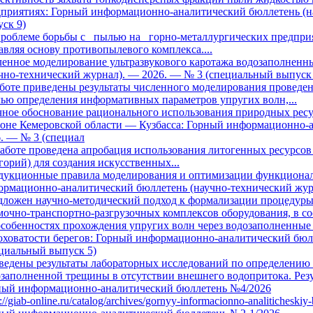
дприятиях: Горный информационно-аналитический бюллетень (н
ск 9)
роблеме борьбы с пылью на горно-металлургических предприя
авляя основу противопылевого комплекса....
ленное моделирование ультразвукового каротажа водозаполнен
чно-технический журнал). — 2026. — № 3 (специальный выпуск 
боте приведены результаты численного моделирования проведен
ю определения информативных параметров упругих волн,...
ное обоснование рационального использования природных ресу
оне Кемеровской области — Кузбасса: Горный информационно-а
. — № 3 (специал
боте проведена апробация использования литогенных ресурсов
горий) для создания искусственных...
дукционные правила моделирования и оптимизации функционал
рмационно-аналитический бюллетень (научно-технический жур
дложен научно-методический подход к формализации процедуры
очно-транспортно-разгрузочных комплексов оборудования, в сос
собенностях прохождения упругих волн через водозаполненные
ховатости берегов: Горный информационно-аналитический бюлл
циальный выпуск 5)
едены результаты лабораторных исследований по определению 
заполненной трещины в отсутствии внешнего водопритока. Резу
ный информационно-аналитический бюллетень №4/2026
s://giab-online.ru/catalog/archives/gornyy-informacionno-analitichesk