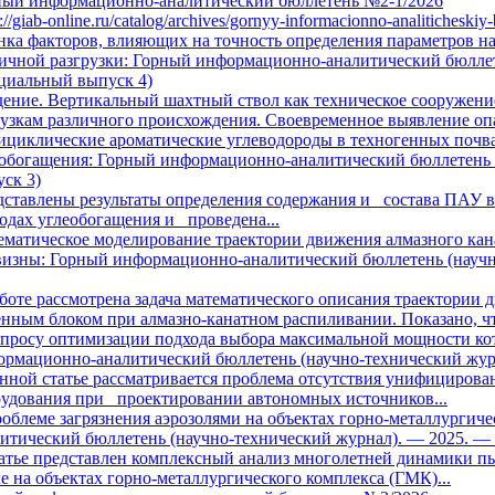
ный информационно-аналитический бюллетень №2-1/2026
s://giab-online.ru/catalog/archives/gornyy-informacionno-analitichesk
ка факторов, влияющих на точность определения параметров н
ичной разгрузки: Горный информационно-аналитический бюллет
циальный выпуск 4)
ение. Вертикальный шахтный ствол как техническое сооружен
узкам различного происхождения. Своевременное выявление опа
циклические ароматические углеводороды в техногенных почвах
еобогащения: Горный информационно-аналитический бюллетень 
ск 3)
дставлены результаты определения содержания и состава ПАУ
дах углеобогащения и проведена...
матическое моделирование траектории движения алмазного кан
визны: Горный информационно-аналитический бюллетень (научн
боте рассмотрена задача математического описания траектории 
нным блоком при алмазно-канатном распиливании. Показано, чт
опросу оптимизации подхода выбора максимальной мощности ко
рмационно-аналитический бюллетень (научно-технический жур
нной статье рассматривается проблема отсутствия унифициров
рудования при проектировании автономных источников...
облеме загрязнения аэрозолями на объектах горно-металлурги
итический бюллетень (научно-технический журнал). — 2025. —
атье представлен комплексный анализ многолетней динамики пы
е на объектах горно-металлургического комплекса (ГМК)...