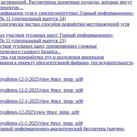
агрязнений. Рассмотрены различные подходы, которые могут
роектов,...
азификации угля в электроэнергетике: Горный информационно-
 № 11 (специальный выпуск 24)
логически чистых способов разработки месторождений угля
ых участков угольных шахт: Горный информационно-
 № 11 (специальный выпуск 23)
астков угольных шахт, применяющих сложные
ческого газового баланса...
ва для переработки руд и разделения минералов
ования к проекту обогатительной фабрики, последовательность
iy-byulleten-12-3-2025/view #mce_temp_url#
iy-byulleten-12-2-2025/view #mce_temp_url#
iy-byulleten-12-1-2025/view #mce_temp_url#
iy-byulleten-12-2025/view #mce_temp_url#
iy-byulleten-11-1-2025/view #mce_temp_url#
Горный информационно-аналитический бюллетень (научно-