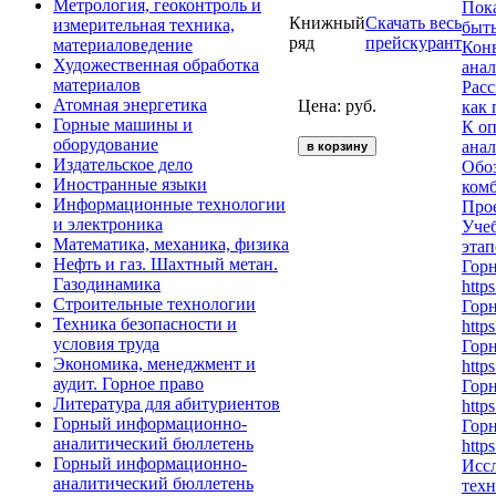
Метрология, геоконтроль и
Пока
Книжный
Скачать весь
измерительная техника,
быть
ряд
прейскурант
материаловедение
Конв
Художественная обработка
анал
материалов
Расс
Атомная энергетика
Цена: руб.
как 
Горные машины и
К о
оборудование
анал
Издательское дело
Обо
Иностранные языки
комб
Информационные технологии
Прое
и электроника
Учеб
Математика, механика, физика
этап
Нефть и газ. Шахтный метан.
Гор
Газодинамика
http
Строительные технологии
Гор
Техника безопасности и
http
условия труда
Гор
Экономика, менеджмент и
http
аудит. Горное право
Гор
Литература для абитуриентов
http
Горный информационно-
Гор
аналитический бюллетень
http
Горный информационно-
Иссл
аналитический бюллетень
техн