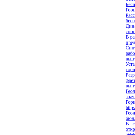
Бесп
Гор
Расс
бесп
Дин
спос
В р
пред
Синт
раб
выпу
Уста
горн
Раз
фрез
выпу
Геол
знач
Гор
http
Гео
бюлл
В с
откр
Эфф