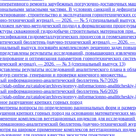
оперативного ремонта зарубежных погрузочно-доставочных маш
инальными запасными частями. В условиях санкций и дефицита.
ктирование, строительство и эксплуатация горнотехнических
чно-технический журнал). — 2026. — № 5 (специальный выпуск
дложен научно-методический подход к формализации процедур
ктуры скважинной гидродобычи строительных материалов при..
енсификация гидрометаллургических процессов и геомеханичес
итический бюллетень (научно-технический журнал). — 2026. —
циальный выпуск посвящён комплексному решению задач повыше
представлены результаты исследований, повышающих извлечени
елирование и оптимизация параметров горнотехнических систе
ический журнал). — 2026. — № 3 (специальный выпуск 13)
ставлены результаты исследований аналитического плана в обл
едур синтеза, генерации и проверки конечного множества...
ный информационно-аналитический бюллетень №7/2026
s://giab-online.ru/catalog/archives/gornyy-informacionno-analitichesk
ный информационно-аналитический бюллетень №6/2026
s://giab-online.ru/catalog/archives/gornyy-informacionno-analitichesk
ное разрушение крепких горных пород
мотрены вопросы по определению рациональных форм и размеров
ушения крепких горных пород на основании математических мод
енение комплексов вегетационных индексов для исследований 
рмационно-аналитический бюллетень (научно-технический жур
отря на широкое применение комплексов вегетационных индексо
льзование для оценки качества экосистем практически...