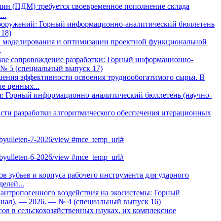
ин (ПДМ) требуется своевременное пополнение склада
..
 сооружений: Горный информационно-аналитический бюллетень
 18)
ы моделирования и оптимизации проектной функциональной
.
кое сопровождение разработки: Горный информационно-
 № 5 (специальный выпуск 17)
ния эффективности освоения труднообогатимого сырья. В
е ценных...
м: Горный информационно-аналитический бюллетень (научно-
асти разработки алгоритмического обеспечения итерационных
iy-byulleten-7-2026/view #mce_temp_url#
iy-byulleten-6-2026/view #mce_temp_url#
 зубьев и корпуса рабочего инструмента для ударного
елей...
антропогенного воздействия на экосистемы: Горный
нал). — 2026. — № 4 (специальный выпуск 16)
в в сельскохозяйственных науках, их комплексное