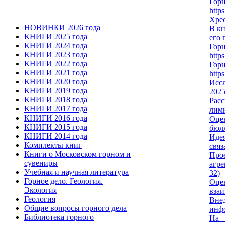
Гор
http
Хрес
НОВИНКИ 2026 года
В кн
КНИГИ 2025 года
его 
КНИГИ 2024 года
Гор
КНИГИ 2023 года
http
КНИГИ 2022 года
Гор
КНИГИ 2021 года
http
КНИГИ 2020 года
Исс
КНИГИ 2019 года
2025
КНИГИ 2018 года
Рас
КНИГИ 2017 года
лими
КНИГИ 2016 года
Оцен
КНИГИ 2015 года
бюлл
КНИГИ 2014 года
Идея
Комплекты книг
связ
Книги о Московском горном и
Про
сувениры
агре
Учебная и научная литература
32)
Горное дело. Геология.
Оце
Экология
взаи
Геология
Внед
Общие вопросы горного дела
инфо
Библиотека горного
На о