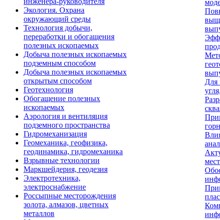
инженера-руководителя
моде
Экология. Охрана
Пов
окружающий среды
выщ
Технология добычи,
выпу
переработки и обогащения
Эффе
полезных ископаемых
прод
Добыча полезных ископаемых
Мето
подземным способом
гео
Добыча полезных ископаемых
выпу
открытым способом
Для 
Геотехнология
угл
Обогащение полезных
Разр
ископаемых
сква
Аэрология и вентиляция
При
подземного пространства
горн
Гидромеханизация
Вли
Геомеханика, геофизика,
анал
геодинамика, гидромеханика
Акт
Взрывные технологии
мес
Маркшейдерия, геодезия
Обос
Электротехника,
инфо
электроснабжение
Прив
Россыпные месторождения
плас
золота, алмазов, цветных
Ком
металлов
инфо