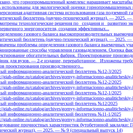
зано, что горнопромышленный комплекс наращивает масштабы з
 использованы для экологической оценки горнопромышленных п
ерсионная адаптивная система использования газа подземной г
итический бюллетень (научно-технический журнал). — 2025. —
мотрены технологические решения по создания и развитию эко
первичного энергоносителя, создания эффективных...
пределению газового баланса высокопроизводительных выемочн
итический бюллетень (научно-технический журнал). — 2025. —
значены проблемы определения газового баланса выемочных уч
инированные способы управления газовыделением. Оценка факти
ктирование обогатительных фабрик. Проектирование производст
ник для вузов. — 2-е издание, переработанное. Изложены треб
ов проектирования производственного...
ный информационно-аналитический бюллетень №12-3/2025
s://giab-online.ru/catalog/archives/gornyy-informacionno-analitichesk
ный информационно-аналитический бюллетень №12-2/2025
s://giab-online.ru/catalog/archives/gornyy-informacionno-analitichesk
ный информационно-аналитический бюллетень №12-1/2025
s://giab-online.ru/catalog/archives/gornyy-informacionno-analitichesk
ный информационно-аналитический бюллетень №12/2025
s://giab-online.ru/catalog/archives/gornyy-informacionno-analitichesk
ный информационно-аналитический бюллетень №11-1/2025
s://giab-online.ru/catalog/archives/gornyy-informacionno-analitichesk
едование прочностных характеристик бутобетонной закладки: 
ический журнал). — 2025. — № 9 (специальный выпуск 14)