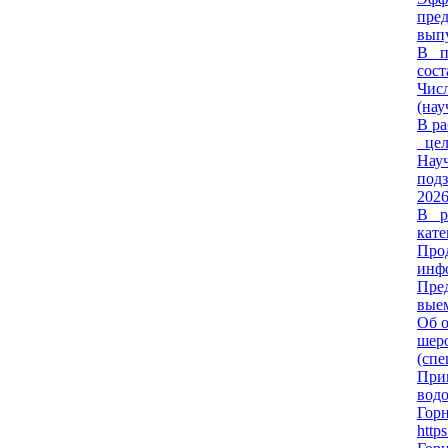
пре
выпу
В п
сост
Чис
(нау
В ра
цель
Науч
подз
2026
В ра
кате
Про
инфо
Пре
выем
Об о
шеро
(спе
Прив
водо
Гор
http