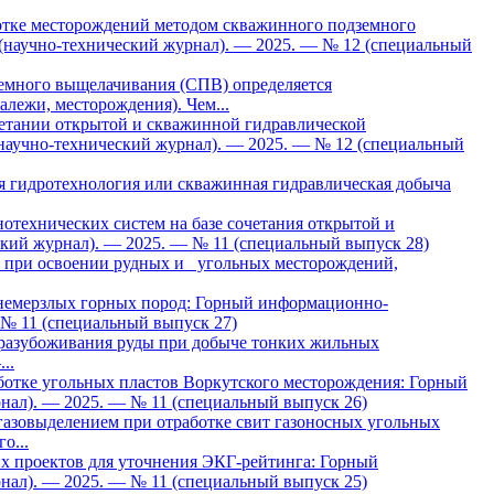
отке месторождений методом скважинного подземного
научно-технический журнал). — 2025. — № 12 (специальный
емного выщелачивания (СПВ) определяется
лежи, месторождения). Чем...
етании открытой и скважинной гидравлической
научно-технический журнал). — 2025. — № 12 (специальный
ая гидротехнология или скважинная гидравлическая добыча
отехнических систем на базе сочетания открытой и
кий журнал). — 2025. — № 11 (специальный выпуск 28)
, при освоении рудных и угольных месторождений,
тнемерзлых горных пород: Горный информационно-
 № 11 (специальный выпуск 27)
 разубоживания руды при добыче тонких жильных
..
ботке угольных пластов Воркутского месторождения: Горный
нал). — 2025. — № 11 (специальный выпуск 26)
газовыделением при отработке свит газоносных угольных
о...
х проектов для уточнения ЭКГ-рейтинга: Горный
нал). — 2025. — № 11 (специальный выпуск 25)