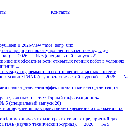
еты
Контакты
iy-byulleten-8-2026/view #mce_temp_url#
ного предприятия: от управления качеством руды до
нал). — 2026. — № 6 (специальный выпуск 22)
повышения эффективности открытых горных работ в условиях
чений....
и между трудоемкостью изготовления запасных частей и
чных машин: ГИАБ (научно-технический журнал). — 2026. — №
ния для определения эффективности метода организации
ра в угольных пластах: Горный информационно-
 № 5 (специальный выпуск 20)
в и определения пространственно-временного положения их
...
тей в механических мастерских горных предприятий для
 ГИАБ (научно-технический журнал). — 2026. — № 5