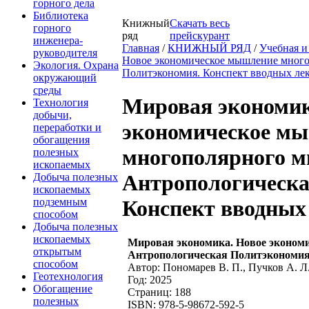
горного дела
Библиотека
Книжный
Скачать весь
горного
ряд
прейскурант
инженера-
Главная
/
КНИЖНЫЙ РЯД
/
Учебная и
руководителя
Новое экономическое мышление много
Экология. Охрана
Политэкономия. Конспект вводных ле
окружающий
среды
Мировая экономик
Технология
добычи,
экономическое м
переработки и
обогащения
многополярного м
полезных
ископаемых
Антропологическа
Добыча полезных
ископаемых
подземным
Конспект вводных
способом
Добыча полезных
ископаемых
Мировая экономика. Новое эконом
открытым
Антропологическая Политэкономия
способом
Автор: Пономарев В. П., Пучков А. Л
Геотехнология
Год: 2025
Обогащение
Страниц: 188
полезных
ISBN: 978-5-98672-592-5