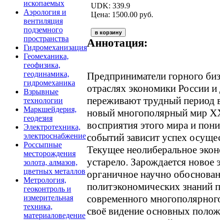
ископаемых
UDK: 339.9
Аэрология и
Цена: 1500.00 руб.
вентиляция
подземного
пространства
Аннотация:
Гидромеханизация
Геомеханика,
геофизика,
геодинамика,
Предприниматели горного бизн
гидромеханика
отраслях экономики России и
Взрывные
переживают трудный период 
технологии
Маркшейдерия,
новый многополярный мир XXI
геодезия
восприятия этого мира и пон
Электротехника,
событий зависит успех осуще
электроснабжение
Россыпные
Текущее неолиберальное эко
месторождения
устарело. Зарождается новое
золота, алмазов,
цветных металлов
органичное научно обоснова
Метрология,
политэкономических знаний 
геоконтроль и
современного многополярног
измерительная
техника,
своё видение основных полож
материаловедение