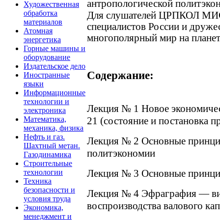
антропологической политэкон
Художественная
обработка
Для слушателей ЦРПКОЛ МИС
материалов
специалистов России и друж
Атомная
многополярный мир на планет
энергетика
Горные машины и
оборудование
Издательское дело
Содержание:
Иностранные
языки
Информационные
технологии и
Лекция № 1 Новое экономиче
электроника
21 (состояние и постановка п
Математика,
механика, физика
Нефть и газ.
Лекция № 2 Основные принци
Шахтный метан.
политэкономии
Газодинамика
Строительные
Лекция № 3 Основные принци
технологии
Техника
безопасности и
Лекция № 4 Эфраграфия — ви
условия труда
воспроизводства валового кап
Экономика,
менеджмент и