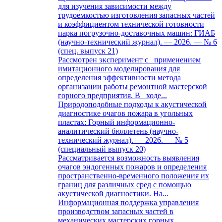
для изучения зависимости между
трудоемкостью изготовления запасных частей
и коэффициентом технической готовности
парка погрузочно-доставочных машин: ГИАБ
(научно-технический журнал). — 2026. — № 6
(спец. выпуск 21)
Рассмотрен эксперимент с применением
имитационного моделирования для
определения эффективности метода
организации работы ремонтной мастерской
горного предприятия. В ходе...
Природоподобные подходы к акустической
диагностике очагов пожара в угольных
пластах: Горный информационно-
аналитический бюллетень (научно-
технический журнал). — 2026. — № 5
(специальный выпуск 20)
Рассматривается возможность выявления
очагов эндогенных пожаров и определения
пространственно-временного положения их
границ для различных сред с помощью
акустической диагностики. На...
Информационная поддержка управления
производством запасных частей в
механических мастерских горных