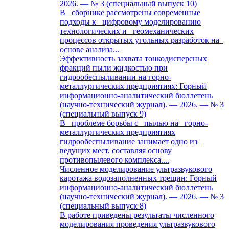
2026. — № 3 (специальный выпуск 10)
В сборнике рассмотрены современные
подходы к цифровому моделированию
технологических и геомеханических
процессов открытых угольных разработок на
основе анализа...
Эффективность захвата тонкодисперсных
фракций пыли жидкостью при
гидрообеспыливании на горно-
металлургических предприятиях: Горный
информационно-аналитический бюллетень
(научно-технический журнал). — 2026. — № 3
(специальный выпуск 9)
В проблеме борьбы с пылью на горно-
металлургических предприятиях
гидрообеспыливание занимает одно из
ведущих мест, составляя основу
противопылевого комплекса....
Численное моделирование ультразвукового
каротажа водозаполненных трещин: Горный
информационно-аналитический бюллетень
(научно-технический журнал). — 2026. — № 3
(специальный выпуск 8)
В работе приведены результаты численного
моделирования проведения ультразвукового