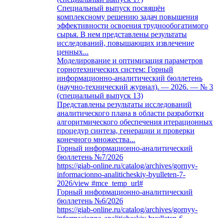
Специальный выпуск посвящён
комплексному решению задач повышения
эффективности освоения труднообогатимого
сырья. В нем представлены результаты
исследований, повышающих извлечение
ценных...
Моделирование и оптимизация параметров
горнотехнических систем: Горный
информационно-аналитический бюллетень
(научно-технический журнал). — 2026. — № 3
(специальный выпуск 13)
Представлены результаты исследований
аналитического плана в области разработки
алгоритмического обеспечения итерационных
процедур синтеза, генерации и проверки
конечного множества...
Горный информационно-аналитический
бюллетень №7/2026
https://giab-online.ru/catalog/archives/gornyy-
informacionno-analiticheskiy-byulleten-7-
2026/view #mce_temp_url#
Горный информационно-аналитический
бюллетень №6/2026
https://giab-online.ru/catalog/archives/gornyy-