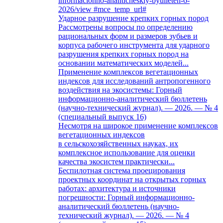
informacionno-analiticheskiy-byulleten-6-
2026/view #mce_temp_url#
Ударное разрушение крепких горных пород
Рассмотрены вопросы по определению
рациональных форм и размеров зубьев и
корпуса рабочего инструмента для ударного
разрушения крепких горных пород на
основании математических моделей...
Применение комплексов вегетационных
индексов для исследований антропогенного
воздействия на экосистемы: Горный
информационно-аналитический бюллетень
(научно-технический журнал). — 2026. — № 4
(специальный выпуск 16)
Несмотря на широкое применение комплексов
вегетационных индексов
в сельскохозяйственных науках, их
комплексное использование для оценки
качества экосистем практически...
Беспилотная система проецирования
проектных координат на открытых горных
работах: архитектура и источники
погрешности: Горный информационно-
аналитический бюллетень (научно-
технический журнал). — 2026. — № 4