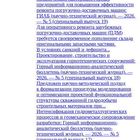
предприятий для повышения эффективности
ремонта погрузочно-доставочных машин:
ГИАБ (научно-технический журнал). — 2026.
— № 5 (специальный выпуск 19)
Для оперативного ремонта зарубежных
погрузочно-доставочных машин (ПДМ)
требуется своевременное пополнение склада
оригинальными запасными частями.
В условиях санкций и дефицита...
Проектирование, строительство и
эксплуатация горнотехнических сооружений:
Горный информационно-аналитический
бюллетень (научно-технический журнал). —
2026. — № 5 (специальный выпуск 18)
Предложен научно-методический подход
к формализации процедуры моделирования
и оптимизации проектной функциональной
структуры скважинной гидродобычи
строительных материалов при...
Интенсификация гидрометаллургических
процессов и геомеханическое сопровождение
разработки: Горный информационно-
аналитический бюллетень (научно-
технический журнал). — 2026. — № 5
(специальный выпуск 17)