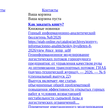
еты
Контакты
Ваша корзина
Ваша корзина пуста
Как заказать книгу?
Книжные новинки
Горный информационно-аналитический
бюллетень №8/2026
https://giab-online.ru/catalog/archives/gornyy-
informacionno-analiticheskiy-byulleten-8-
2026/view #mce_temp_url#
Геоинформационное моделирование
логистических потоков горнорудного
предприятия: от управления качеством руды
до оптимизации транспортных потоков: ГИАБ
(научно-технический журнал). — 2026. — № 6
(специальный выпуск 22)
Выпуск включает две статьи,
объединенные общей проблематикой
повышения эффективности открытых горных
работ в условиях возрастающей
нестабильности сырьевой базы и
логистических ограничений....
Применение имитационного моделирования