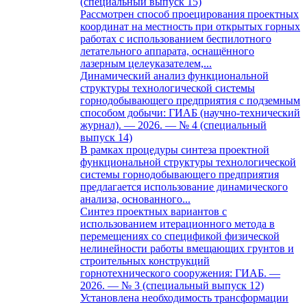
(специальный выпуск 15)
Рассмотрен способ проецирования проектных
координат на местность при открытых горных
работах с использованием беспилотного
летательного аппарата, оснащённого
лазерным целеуказателем,...
Динамический анализ функциональной
структуры технологической системы
горнодобывающего предприятия с подземным
способом добычи: ГИАБ (научно-технический
журнал). — 2026. — № 4 (специальный
выпуск 14)
В рамках процедуры синтеза проектной
функциональной структуры технологической
системы горнодобывающего предприятия
предлагается использование динамического
анализа, основанного...
Синтез проектных вариантов с
использованием итерационного метода в
перемещениях со спецификой физической
нелинейности работы вмещающих грунтов и
строительных конструкций
горнотехнического сооружения: ГИАБ. —
2026. — № 3 (специальный выпуск 12)
Установлена необходимость трансформации