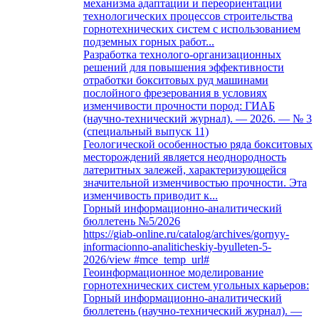
механизма адаптации и переориентации
технологических процессов строительства
горнотехнических систем с использованием
подземных горных работ...
Разработка технолого-организационных
решений для повышения эффективности
отработки бокситовых руд машинами
послойного фрезерования в условиях
изменчивости прочности пород: ГИАБ
(научно-технический журнал). — 2026. — № 3
(специальный выпуск 11)
Геологической особенностью ряда бокситовых
месторождений является неоднородность
латеритных залежей, характеризующейся
значительной изменчивостью прочности. Эта
изменчивость приводит к...
Горный информационно-аналитический
бюллетень №5/2026
https://giab-online.ru/catalog/archives/gornyy-
informacionno-analiticheskiy-byulleten-5-
2026/view #mce_temp_url#
Геоинформационное моделирование
горнотехнических систем угольных карьеров:
Горный информационно-аналитический
бюллетень (научно-технический журнал). —