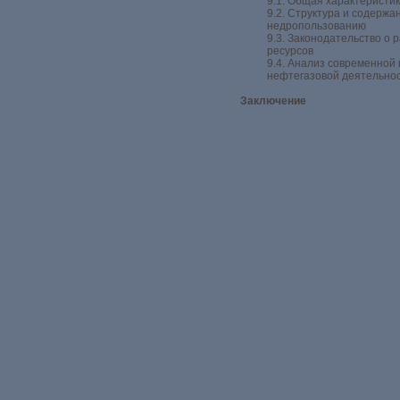
9.1. Общая характеристи
9.2. Структура и содержа
недропользованию
9.3. Законодательство о 
ресурсов
9.4. Анализ современной
нефтегазовой деятельно
Заключение