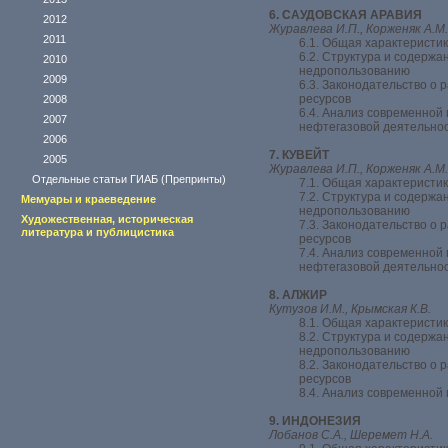
6. САУДОВСКАЯ АРАВИЯ
2012
Журавлева И.П., Корженяк А.М
2011
6.1. Общая характеристи
6.2. Структура и содержа
2010
недропользованию
2009
6.3. Законодательство о 
ресурсов
2008
6.4. Анализ современной
2007
нефтегазовой деятельно
2006
7. КУВЕЙТ
2005
Журавлева И.П., Корженяк А.М
Отдельные статьи ГИАБ (Препринты)
7.1. Общая характеристи
7.2. Структура и содержа
Мемуары и краеведение
недропользованию
Художественная, историческая
7.3. Законодательство о 
литература и публицистика
ресурсов
7.4. Анализ современной
нефтегазовой деятельно
8. АЛЖИР
Кутузов И.М., Крымская К.В.
8.1. Общая характеристи
8.2. Структура и содержа
недропользованию
8.2. Законодательство о 
ресурсов
8.4. Анализ современной
9. ИНДОНЕЗИЯ
Лобанов С.А., Шеремет Н.А.