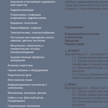
Аэрология и вентиляция подземного
учебных заведениях при изучен
пространства
также для всех читателей, ко
странах — стратегических пар
Гидромеханизация
Геомеханика, геофизика,
геодинамика, гидромеханика
Взрывные технологии
Содержание:
Маркшейдерия, геодезия
Электротехника, электроснабжение
Редакционная коллегия
К читателям
Россыпные месторождения золота,
алмазов, цветных металлов
Введение
Предисловие
Метрология, геоконтроль и
измерительная техника,
1. ЕГИПЕТ
материаловедение
Магомедова О.С., Назарова А.
Художественная обработка
1.1. Общая характеристи
материалов
1.2. Общая характеристи
применимого к недропол
Атомная энергетика
1.3. Законодательство о 
Горные машины и оборудование
ресурсов
1.4. Анализ современной
Издательское дело
нефтегазовой отрасли н
Иностранные языки
2. ИРАН
Информационные технологии и
электроника
Магомедова О.С., Малик А.М., 
2.1. Общая характеристи
Математика, механика, физика
2.2. Общая характеристи
Нефть и газ. Шахтный метан.
применимого к недропол
Газодинамика
2.3. Законодательство о 
ресурсов
Строительные технологии