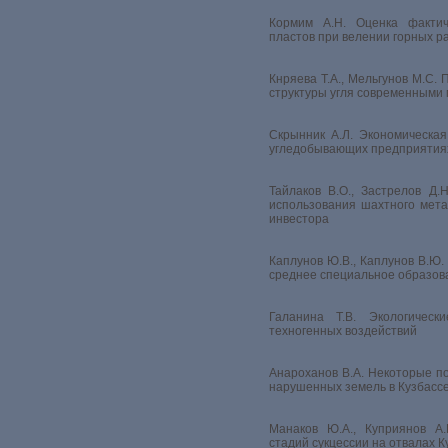
Кормим А.Н. Оценка фактич
пластов при велении горных р
Кнряева Т.А., Мельгунов М.С.
структуры угля современными
Скрынник А.Л. Экономическа
угледобывающих предприятия
Тайлаков В.О., Застрелов Д.
использования шахтного мета
инвестора
Каплунов Ю.В., Каплунов В.Ю.
среднее специальное образов
Галанина Т.В. Экологическ
техногенных воздействий
Анароханов В.А. Некоторые п
нарушенных земель в Кузбасс
Манаков Ю.А., Куприянов А.
стадий сукцессии на отвалах К