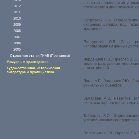
развития предприятий угольн
2012
статических и динамических х
2011
2010
Островерх О.А. Определение
охранных целиках под техно
2009
комплекса
2008
2007
Пястунович О.Л. Опыт ре
2006
использованием данных диста
2005
Отдельные статьи ГИАБ (Препринты)
Черданцев Н.В., Преслер В.Т.
Мемуары и краеведение
модели разрушения много-свя
анизотропией
Художественная, историческая
литература и публицистика
Логов А.Б., Замараев Р.Ю., Ло
уникальных объектов
Замараев Р.Ю. Развитие эн
системах горного производств
Тайлаков В.О. Формирован
угледобывающих предприятий
Полевщиков Г.Я., Кнряева Т.А.