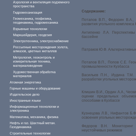
Аэрология и вентиляция подземного
пространства
Содержание:
Гидромеханизация
Геомеханика, геофизика,
Потапов В.П., Федорин В.А.,
геодинамика, гидромеханика
развития угольного комплекса 
Взрывные технологии
Антипенко Л.А. Перспективы
Маркшейдерия, геодезия
бассейне
Электротехника, электроснабжение
Россыпные месторождения золота,
Патраков Ю.Ф. Альтернативные
алмазов, цветных металлов
Метрология, геоконтроль и
измерительная техника,
Потапов В.П., Попов С.Е. Ге
материаловедение
промышленности Кузбасса
Художественная обработка
Васильев П.Н., Иудина Т.М.
материалов
разработки угольных месторо
Атомная энергетика
Горные машины и оборудование
Клишин В.И., Ордин А.А., Ческ
Издательское дело
оценки предельных объем
способами в Кузбассе
Иностранные языки
Информационные технологии и
электроника
Кузнецова Л.В., Нифантов Б.Ф
Математика, механика, физика
освоения угольных месторожде
Нефть и газ. Шахтный метан.
Федоров В.Н. Мониторинг
Газодинамика
неустойчивых режимов
Строительные технологии