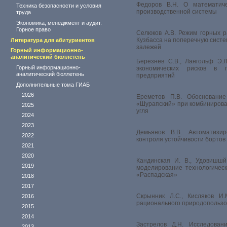
Федоров В.Н. О математиче
Техника безопасности и условия
производственной системы
труда
Экономика, менеджмент и аудит.
Горное право
Селюков А.В. Режим горных 
Кузбасса на поперечную систе
Литература для абитуриентов
залежей
Горный информационно-
аналитический бюллетень
Березнев С.В., Лангольф Э.Л
Горный информационно-
экономических рисков в 
аналитический бюллетень
предприятий
Дополнительные тома ГИАБ
2026
Ереметов П.В. Обоснование
«Шурапский» при комбинирова
2025
угля
2024
2023
Демьянов В.В. Автоматизир
2022
контроля устойчивости бортов
2021
2020
Кандинская И. В., Удовишшй
2019
моделирование технологичес
«Распадская»
2018
2017
Скрынник Л.С., Кисляков И.
2016
рационального природопольз
2015
2014
Застрелов Д.Н. Исследован
2013