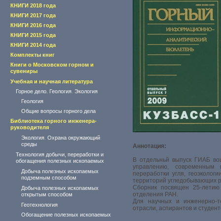
КНИГИ 2018 года
КНИГИ 2017 года
КНИГИ 2016 года
КНИГИ 2015 года
КНИГИ 2014 года
Комплекты книг
Книги о Московском горном и
сувениры
Учебная и научная литература
Горное дело. Геология. Экология
Геология
Общие вопросы горного дела
Библиотека горного инженера-
руководителя
Экология. Охрана окружающий
среды
Аннотация:
Технология добычи, переработки и
В отдельньй выпуск ГИАБ вош
обогащения полезных ископаемых
управлению, современным 
Добыча полезных ископаемых
переработки угля, геоэколог
подземным способом
территорий угледобывающих р
Сборник посвящен 25-летию 
Добыча полезных ископаемых
отделения РАН.
открытым способом
Для научных и инженерно-т
Геотехнология
отрасли, аспирантов и студент
Обогащение полезных ископаемых