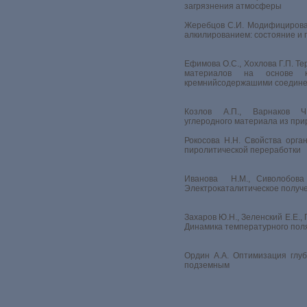
загрязнения атмосферы
Жеребцов С.И. Модифицирова
алкилированием: состояние и 
Ефимова О.С., Хохлова Г.П. Т
материалов на основе к
кремнийсодержашими соедин
Козлов А.П., Варнаков Ч.
углеродного материала из при
Рокосова Н.Н. Свойства орга
пиролитической переработки
Иванова Н.М., Сиволобова 
Электрокаталитическое получ
Захаров Ю.Н., Зеленский Е.Е., 
Динамика температурного поля
Ордин А.А. Оптимизация глу
подземным