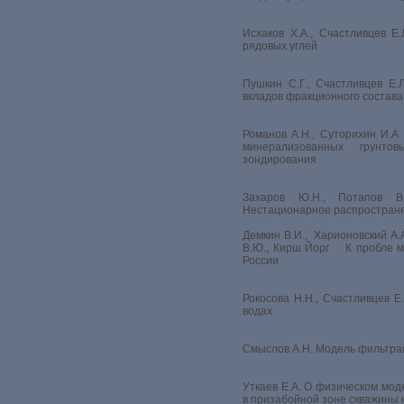
Исхаков Х.А., Счастливцев Е
рядовых углей
Пушкин С.Г., Счастливцев Е.
вкладов фракционного состав
Романов А.Н., Суторихин И.А
минерализованных грунт
зондирования
Захаров Ю.Н., Потапов В.
Нестационарное распростране
Демкин В.И., Харионовский А.
В.Ю., Кирш Йорг К пробле м
России
Рокосова Н.Н., Счастливцев Е
водах
Смыслов А.Н. Модель фильтра
Уткаев Е.А. О физическом мо
в призабойной зоне скважины 