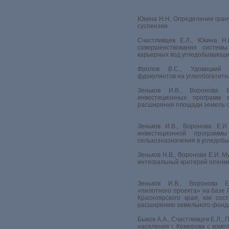
Юкина Н.Н. Определение грану
суспензии
Счастливцев Е.Л., Юкина Н.
совершенствования системы
карьерных вод угледобывающи
Фролов В.С., Удовицкий 
фдокулянтов на углеобогатит
Зеньков И.В., Воронова Е
инвестиционных программ 
расширения площади земель с
Зеньков И.В., Воронова Е.И
инвестиционной програм
сельхозназначения в угледоб
Зеньков Н.В., Воронова Е.И. М
интегральный критерий опенк
Зеньков И.В., Воронова Е.
«пилотного проекта» на базе 
Красноярского края, как со
расширению земельного фонд
Быков А.А., Счастливцев Е.Л.,
населения г. Кемерова с комп