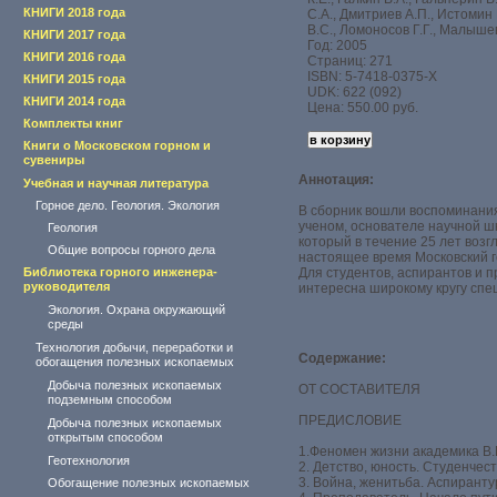
КНИГИ 2018 года
С.А., Дмитриев А.П., Истомин 
В.С., Ломоносов Г.Г., Малышев
КНИГИ 2017 года
Год: 2005
КНИГИ 2016 года
Страниц: 271
ISBN: 5-7418-0375-Х
КНИГИ 2015 года
UDK: 622 (092)
КНИГИ 2014 года
Цена: 550.00 руб.
Комплекты книг
Книги о Московском горном и
сувениры
Аннотация:
Учебная и научная литература
Горное дело. Геология. Экология
В сборник вошли воспоминания
ученом, основателе научной ш
Геология
который в течение 25 лет возг
Общие вопросы горного дела
настоящее время Московский г
Библиотека горного инженера-
Для студентов, аспирантов и п
руководителя
интересна широкому кругу спе
Экология. Охрана окружающий
среды
Технология добычи, переработки и
Содержание:
обогащения полезных ископаемых
Добыча полезных ископаемых
ОТ СОСТАВИТЕЛЯ
подземным способом
ПРЕДИСЛОВИЕ
Добыча полезных ископаемых
открытым способом
1.Феномен жизни академика В.
Геотехнология
2. Детство, юность. Студенчес
3. Война, женитьба. Аспиранту
Обогащение полезных ископаемых