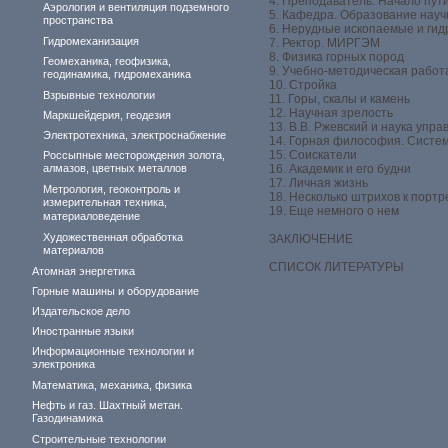
4. Преподаватель. Начало пут
Аэрология и вентиляция подземного
5. Кафедра. Образование нау
пространства
6. Нерудные ископаемые и ги
Гидромеханизация
7. Ректор. МИРГЭМ
8. Физика горных пород
Геомеханика, геофизика,
9. Учебно-методическая работ
геодинамика, гидромеханика
10. Стройка
Взрывные технологии
11. Горы, скалы и камень
12. Научная зрелость
Маркшейдерия, геодезия
13. В.В. Ржевский и наука упр
Электротехника, электроснабжение
14. Горная философия. Систем
15. Соискатели
Россыпные месторождения золота,
алмазов, цветных металлов
16. Академик и его будни
17. Личная жизнь
Метрология, геоконтроль и
18. Несколько штрихов к портр
измерительная техника,
19. Еще немного о нем
материаловедение
Художественная обработка
ЗАКЛЮЧЕНИЕ
материалов
СПИСОК ЛИТЕРАТУРЫ
Атомная энергетика
Горные машины и оборудование
Издательское дело
Иностранные языки
Информационные технологии и
электроника
Математика, механика, физика
Нефть и газ. Шахтный метан.
Газодинамика
Строительные технологии