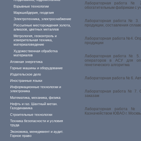
геодинамика, гидромеханика
Лабораторная работа № 2
Взрывные технологии
обогатительным фабрикам с уч
Маркшейдерия, геодезия
Электротехника, электроснабжение
Лабораторная работа № 3. 
продукции, составления сплав
Россыпные месторождения золота,
алмазов, цветных металлов
Метрология, геоконтроль и
Лабораторная работа №4. Оп
измерительная техника,
продукции
материаловедение
Художественная обработка
материалов
Лабораторная работа № 5. 
операторов в АСУ для оп
Атомная энергетика
генетического алгоритма
Горные машины и оборудование
Издательское дело
Лабораторная работа № 6. Ав
Иностранные языки
Информационные технологии и
электроника
Лабораторная работа № 7. О
заказам
Математика, механика, физика
Нефть и газ. Шахтный метан.
Газодинамика
Лабораторная работа № 8
Казначейством ЮВАО г. Москв
Строительные технологии
Техника безопасности и условия
труда
Экономика, менеджмент и аудит.
Горное право