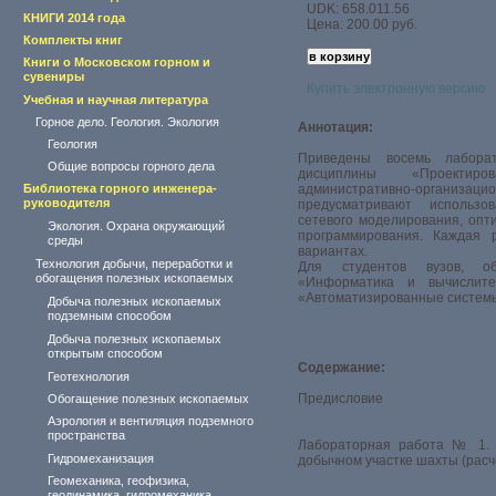
UDK: 658.011.56
КНИГИ 2014 года
Цена: 200.00 руб.
Комплекты книг
Книги о Московском горном и
сувениры
Купить электронную версию
Учебная и научная литература
Горное дело. Геология. Экология
Аннотация:
Геология
Приведены восемь лабора
Общие вопросы горного дела
дисциплины «Проектиро
Библиотека горного инженера-
административно-орган
руководителя
предусматривают использо
сетевого моделирования, опт
Экология. Охрана окружающий
программирования. Каждая 
среды
вариантах.
Технология добычи, переработки и
Для студентов вузов, о
обогащения полезных ископаемых
«Информатика и вычислите
«Автоматизированные системы
Добыча полезных ископаемых
подземным способом
Добыча полезных ископаемых
открытым способом
Содержание:
Геотехнология
Предисловие
Обогащение полезных ископаемых
Аэрология и вентиляция подземного
пространства
Лабораторная работа № 1. 
Гидромеханизация
добычном участке шахты (расч
Геомеханика, геофизика,