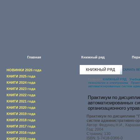
Главная
Книжный ряд
Пери
КНИЖНЫЙ РЯД
НОВИНКИ 2026 года
СКАЧАТЬ В
КНИГИ 2025 года
Главная
/
КНИЖНЫЙ РЯД
/
Учебна
КНИГИ 2024 года
технологии и электроника
/
Практ
автоматизированных систем адм
КНИГИ 2023 года
КНИГИ 2022 года
Практикум по дисципли
КНИГИ 2021 года
автоматизированных си
организационного управ
КНИГИ 2020 года
КНИГИ 2019 года
Практикум по дисциплине "
КНИГИ 2018 года
систем административно-ор
Автор: Федунец Н.И., Харахан
КНИГИ 2017 года
Год: 2004
КНИГИ 2016 года
Страниц: 130
ISBN: 5-7418-0366-0
КНИГИ 2015 года