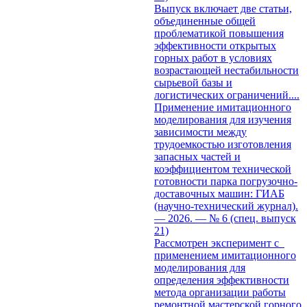
Выпуск включает две статьи,
объединенные общей
проблематикой повышения
эффективности открытых
горных работ в условиях
возрастающей нестабильности
сырьевой базы и
логистических ограничений....
Применение имитационного
моделирования для изучения
зависимости между
трудоемкостью изготовления
запасных частей и
коэффициентом технической
готовности парка погрузочно-
доставочных машин: ГИАБ
(научно-технический журнал).
— 2026. — № 6 (спец. выпуск
21)
Рассмотрен эксперимент с
применением имитационного
моделирования для
определения эффективности
метода организации работы
ремонтной мастерской горного