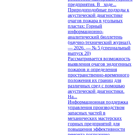
предприятия. В ходе...
Природоподобные подходы к
акустической диагностике
очагов пожара в угольных
пластах: Горный
информационно-
аналитический бюллетень
(научно-технический журнал).
— 2026. — № 5 (специальный
выпуск 20)
Рассматривается возможность
выявления очагов эндогенных
пожаров и определения
пространственно-временного
положения их границ для
различных сред с помощью
акустической диагностики.
На...
Информационная поддержка
управления производством
запасных частей в
механических мастерских
горных предприятий для
повышения эффективности
ремонта погрузочно-