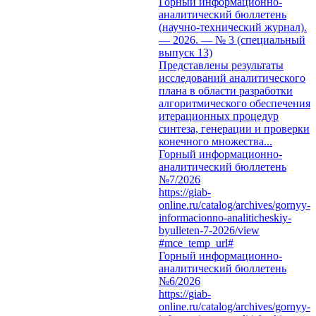
Горный информационно-
аналитический бюллетень
(научно-технический журнал).
— 2026. — № 3 (специальный
выпуск 13)
Представлены результаты
исследований аналитического
плана в области разработки
алгоритмического обеспечения
итерационных процедур
синтеза, генерации и проверки
конечного множества...
Горный информационно-
аналитический бюллетень
№7/2026
https://giab-
online.ru/catalog/archives/gornyy-
informacionno-analiticheskiy-
byulleten-7-2026/view
#mce_temp_url#
Горный информационно-
аналитический бюллетень
№6/2026
https://giab-
online.ru/catalog/archives/gornyy-