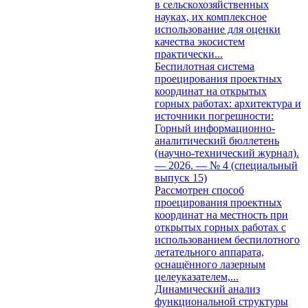
в сельскохозяйственных
науках, их комплексное
использование для оценки
качества экосистем
практически...
Беспилотная система
проецирования проектных
координат на открытых
горных работах: архитектура и
источники погрешности:
Горный информационно-
аналитический бюллетень
(научно-технический журнал).
— 2026. — № 4 (специальный
выпуск 15)
Рассмотрен способ
проецирования проектных
координат на местность при
открытых горных работах с
использованием беспилотного
летательного аппарата,
оснащённого лазерным
целеуказателем,...
Динамический анализ
функциональной структуры