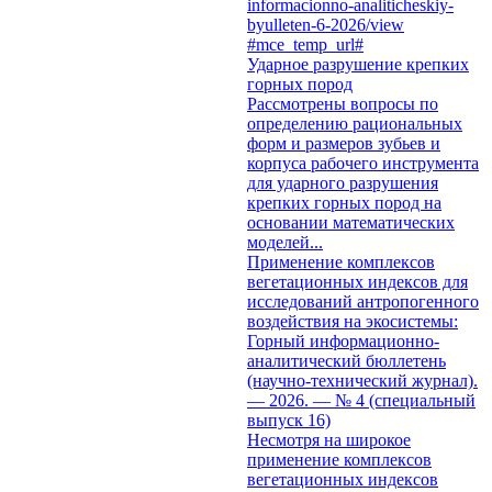
informacionno-analiticheskiy-
byulleten-6-2026/view
#mce_temp_url#
Ударное разрушение крепких
горных пород
Рассмотрены вопросы по
определению рациональных
форм и размеров зубьев и
корпуса рабочего инструмента
для ударного разрушения
крепких горных пород на
основании математических
моделей...
Применение комплексов
вегетационных индексов для
исследований антропогенного
воздействия на экосистемы:
Горный информационно-
аналитический бюллетень
(научно-технический журнал).
— 2026. — № 4 (специальный
выпуск 16)
Несмотря на широкое
применение комплексов
вегетационных индексов