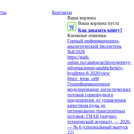
еты
Контакты
Ваша корзина
Ваша корзина пуста
Как заказать книгу?
Книжные новинки
Горный информационно-
аналитический бюллетень
№8/2026
https://giab-
online.ru/catalog/archives/gornyy-
informacionno-analiticheskiy-
byulleten-8-2026/view
#mce_temp_url#
Геоинформационное
моделирование логистических
потоков горнорудного
предприятия: от управления
качеством руды до
оптимизации транспортных
потоков: ГИАБ (научно-
технический журнал). — 2026.
— № 6 (специальный выпуск
22)