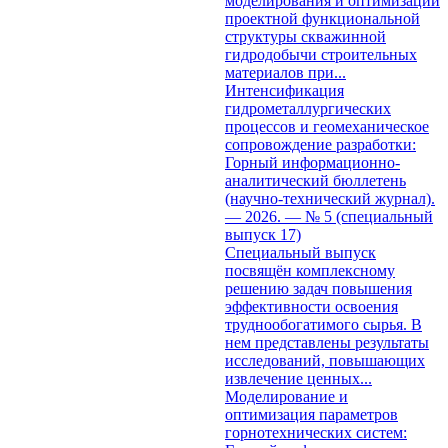
моделирования и оптимизации
проектной функциональной
структуры скважинной
гидродобычи строительных
материалов при...
Интенсификация
гидрометаллургических
процессов и геомеханическое
сопровождение разработки:
Горный информационно-
аналитический бюллетень
(научно-технический журнал).
— 2026. — № 5 (специальный
выпуск 17)
Специальный выпуск
посвящён комплексному
решению задач повышения
эффективности освоения
труднообогатимого сырья. В
нем представлены результаты
исследований, повышающих
извлечение ценных...
Моделирование и
оптимизация параметров
горнотехнических систем: