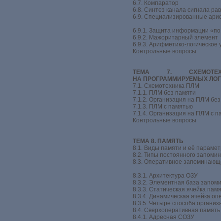
6.7. Компаратор
6.8. Синтез канала сигнала ра
6.9. Специализированные ари
6.9.1. Защита информации «п
6.9.2. Мажоритарный элемент
6.9.3. Арифметико-логическое 
Контрольные вопросы
ТЕМА 7. СХЕМОТЕХ
НА ПРОГРАММИРУЕМЫХ ЛОГ
7.1. Схемотехника ПЛМ
7.1.1. ПЛМ без памяти
7.1.2. Организация на ПЛМ бе
7.1.3. ПЛМ с памятью
7.1.4. Организация на ПЛМ с 
Контрольные вопросы
ТЕМА 8. ПАМЯТЬ
8.1. Виды памяти и её параме
8.2. Типы постоянного запоми
8.3. Оперативное запоминающе
8.3.1. Архитектура ОЗУ
8.3.2. Элементная база запо
8.3.3. Статическая ячейка пам
8.3.4. Динамическая ячейка о
8.3.5. Четыре способа организ
8.4. Сверхоперативная память
8.4.1. Адресная СОЗУ