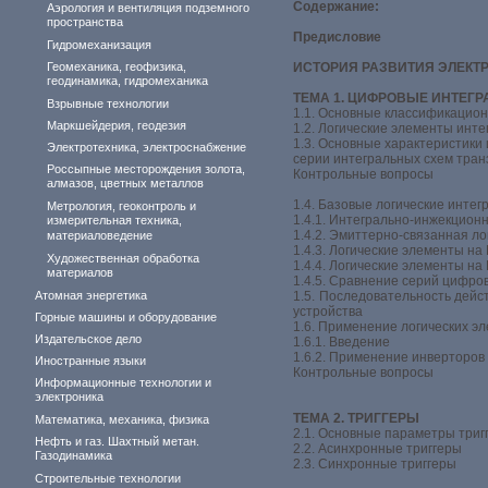
Содержание:
Аэрология и вентиляция подземного
пространства
Предисловие
Гидромеханизация
Геомеханика, геофизика,
ИСТОРИЯ РАЗВИТИЯ ЭЛЕКТ
геодинамика, гидромеханика
ТЕМА 1. ЦИФРОВЫЕ ИНТЕГ
Взрывные технологии
1.1. Основные классификацио
Маркшейдерия, геодезия
1.2. Логические элементы инт
1.3. Основные характеристики
Электротехника, электроснабжение
серии интегральных схем тран
Россыпные месторождения золота,
Контрольные вопросы
алмазов, цветных металлов
1.4. Базовые логические инте
Метрология, геоконтроль и
1.4.1. Интегрально-инжекцион
измерительная техника,
1.4.2. Эмиттерно-связанная ло
материаловедение
1.4.3. Логические элементы н
Художественная обработка
1.4.4. Логические элементы н
материалов
1.4.5. Сравнение серий цифро
Атомная энергетика
1.5. Последовательность дейс
устройства
Горные машины и оборудование
1.6. Применение логических э
Издательское дело
1.6.1. Введение
1.6.2. Применение инверторов
Иностранные языки
Контрольные вопросы
Информационные технологии и
электроника
ТЕМА 2. ТРИГГЕРЫ
Математика, механика, физика
2.1. Основные параметры триг
Нефть и газ. Шахтный метан.
2.2. Асинхронные триггеры
Газодинамика
2.3. Синхронные триггеры
Строительные технологии