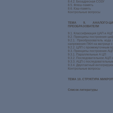
8.4.2. Безадресная СОЗУ
8.5. Флеш-память
8.6. Кэш-память
Контрольные вопросы
ТЕМА 9. АНАЛОГО-Ц
ПРЕОБРАЗОВАТЕЛИ
9.1. Классификация ЦАП и АЦП
9.2. Принципы построения ци
9.2.1. Преобразователь кода
напряжения ПКН на матрице 
9.2.2. ЦЛП с промежуточным 
9.3. Принципы построения АЦ
9.3.1. Параллельные А ЦП
9.3.2. Последовательное АЦП 
9.3.3. АЦП с последовательн
9.3.4. Двухтактный интегриру
Контрольные вопросы
ТЕМА 10. СТРУКТУРА МИКР
Список литературы