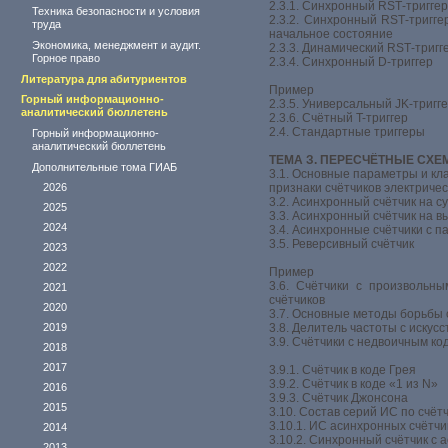
2.3.1. Синхронный RSТ-триггер
Техника безопасности и условия
2.3.2. Синхронный RSТ-тригге
труда
начальное состояние
Экономика, менеджмент и аудит.
2.3.3. Динамический RSТ-тригг
Горное право
2.3.4. Синхронный D-триггер
Литература для абитуриентов
Пример
Горный информационно-
2.3.5. Универсальный JK-тригг
аналитический бюллетень
2.3.6. Счётный T-триггер
2.4. Стандартные триггеры
Горный информационно-
аналитический бюллетень
ТЕМА З. ПЕРЕСЧЁТНЫЕ СХЕ
Дополнительные тома ГИАБ
3.1. Основные параметры и к
2026
признаки счётчиков электриче
3.2. Асинхронный счётчик на 
2025
3.3. Асинхронный счётчик на 
2024
3.4. Асинхронные счётчики с
3.5. Реверсивный счётчик
2023
2022
Пример
3.6. Счётчики с произвольн
2021
счётчиков
2020
3.7. Основные методы борьбы 
2019
3.8. Делитель частоты с искус
3.9. Счётчики с недвоичным к
2018
2017
3.9.1. Счётчик в коде Грея
3.9.2. Счётчик в коде «1 из N»
2016
3.9.3. Счётчик Джонсона
2015
3.10. Состав серий ИС по счёт
3.10.1. ИС асинхронных счётчи
2014
3.10.2. Синхронный счётчик с
2013