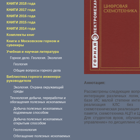
КНИГИ 2018 года
КНИГИ 2017 года
КНИГИ 2016 года
КНИГИ 2015 года
КНИГИ 2014 года
Комплекты книг
Книги о Московском горном и
сувениры
Учебная и научная литература
Горное дело. Геология. Экология
Геология
Общие вопросы горного дела
Библиотека горного инженера-
руководителя
Аннотация:
Экология. Охрана окружающий
среды
Рассмотрены следующие вопро
интеграции различных логик
Технология добычи, переработки и
базе ИС малой степени инте
обогащения полезных ископаемых
реализация КЛС без па
Добыча полезных ископаемых
схемотехническая реализация 
подземным способом
памяти, схемотехника АЦП и 
Для студентов вузов, обуча
Добыча полезных ископаемых
управление» по дисциплине «
открытым способом
Геотехнология
Обогащение полезных ископаемых