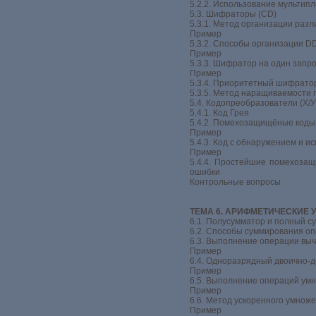
5.2.2. Использование мультип
5.3. Шифраторы (СD)
5.3.1. Метод организации раз
Пример
5.3.2. Способы организации D
Пример
5.3.3. Шифратор на один запр
Пример
5.3.4. Приоритетный шифрато
5.3.5. Метод наращиваемости
5.4. Кодопреобразователи (Х/
5.4.1. Код Грея
5.4.2. Помехозащищёные коды
Пример
5.4.3. Код с обнаружением и 
Пример
5.4.4. Простейшие помехоза
ошибки
Контрольные вопросы
ТЕМА 6. АРИФМЕТИЧЕСКИЕ 
6.1. Полусумматор и полный 
6.2. Способы суммирования о
6.3. Выполнение операции вы
Пример
6.4. Одноразрядный двоично-
Пример
6.5. Выполнение операций ум
Пример
6.6. Метод ускоренного умнож
Пример