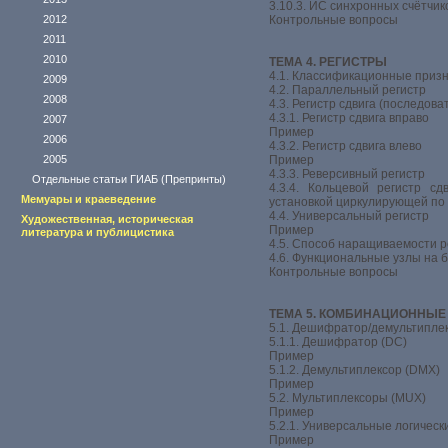
3.10.3. ИС синхронных счётчик
2012
Контрольные вопросы
2011
2010
ТЕМА 4. РЕГИСТРЫ
4.1. Классификационные призн
2009
4.2. Параллельный регистр
2008
4.3. Регистр сдвига (последов
4.3.1. Регистр сдвига вправо
2007
Пример
2006
4.3.2. Регистр сдвига влево
2005
Пример
4.3.3. Реверсивный регистр
Отдельные статьи ГИАБ (Препринты)
4.3.4. Кольцевой регистр с
Мемуары и краеведение
установкой циркулирующей по
4.4. Универсальный регистр
Художественная, историческая
Пример
литература и публицистика
4.5. Способ наращиваемости р
4.6. Функциональные узлы на 
Контрольные вопросы
ТЕМА 5. КОМБИНАЦИОННЫЕ
5.1. Дешифратор/демультипле
5.1.1. Дешифратор (DС)
Пример
5.1.2. Демультиплексор (DMX)
Пример
5.2. Мультиплексоры (МUХ)
Пример
5.2.1. Универсальные логичес
Пример