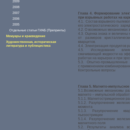
2009
2008
2007
Глава 4. Формирование элек
при взрывных работах на ка
2006
4.1. Состав взрывного пылево
2005
его электростатического заря
4.2. О возможных механизмах 
Отдельные статьи ГИАБ (Препринты)
4.3. Оценка знака и величины
Мемуары и краеведение
от размеров кристалличес
кварцитов.
Художественная, историческая
литература и публицистика
4.4. Электризация продуктов 
4.5. Исследование влия
смачивающей жидкости на эф
работах на карьерах и при эр
5.3. Опытно-промышленные 
с применением комбинированн
Контрольные вопросы
Глава 5. Магнито-импульсно
5.1.Возможные механизмы ра
магнито – импульсной обрабо
5.1.1. Магнитострикционное р
5.1.2. Разупрочнение желези
момента
5.1.3. Разупрочнение кв
пьезострикции
5.1.4. Разупрочнение желез
магнитного поля
5.2. Результаты анализа в