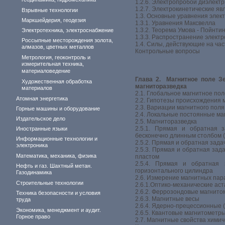
геодинамика, гидромеханика
1.2.6. Электропробой диэлектр
1.2.7. Электрокинетические яв
Взрывные технологии
1.3. Основные уравнения элек
Маркшейдерия, геодезия
1.3.1. Уравнения Максвелла
1.3.2. Теорема Умова - Пойнти
Электротехника, электроснабжение
1.3.3. Распространение элект
Россыпные месторождения золота,
1.4. Силы, действующие на ча
алмазов, цветных металлов
Контрольные вопросы
Метрология, геоконтроль и
измерительная техника,
материаловедение
Глава 2. Магнитное поле Зе
Художественная обработка
магниторазведка
материалов
2.1. Глобальное магнитное пол
Атомная энергетика
2.2. Гипотезы происхождения 
2.3. Вариации магнитного пол
Горные машины и оборудование
2.4. Локальные постоянные ма
Издательское дело
2.5. Магниторазведка
2.5.1. Прямая и обратная 
Иностранные языки
бесконечно длинным столбом 
Информационные технологии и
2.5.2. Прямая и обратная зад
электроника
2.5.3. Прямая и обратная зад
Математика, механика, физика
пластом
2.5.4. Прямая и обратная 
Нефть и газ. Шахтный метан.
горизонтального цилиндра
Газодинамика
2.6. Измерение магнитных па
Строительные технологии
2.6.1.Оптико-механические ас
2.6.2. Феррозондовые магнит
Техника безопасности и условия
2.6.3. Магнитные весы
труда
2.6.4. Ядерно-прецессионные
Экономика, менеджмент и аудит.
2.6.5. Квантовые магнитометр
Горное право
2.7. Магнитные свойства хими