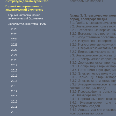
Контрольные вопросы
Литература для абитуриентов
Горный информационно-
аналитический бюллетень
Горный информационно-
Глава 3. Электрическое пол
аналитический бюллетень
пород, электроразведка
3.1. Глобальные электрически
Дополнительные тома ГИАБ
3.2. Электрические поля в гор
2026
3.2.1.Естественные переменн
3.2.2. Естественные постоянн
2025
3.2.3.Искусственные постоянн
2024
3.2.4. Искусственные переме
3.2.5. Искусственные импульс
2023
3.2.6. Сверхвысокочастотные 
2022
3.2.7. Биогеофизические поля
2021
3.3. Электрические свойства г
3.3.1. Электрическое сопроти
2020
3.3.2. Диэлектрическая прони
2019
3.3.3. Поляризация горных по
3.3.4. Потенциалы сульфидны
2018
3.3.5. Электрическое поле уго
2017
3.3.6. Термо-ЭДС в горных пор
3.3.7. Электрокинетические яв
2016
3.3.8.Электрохимическое вли
2015
состояние горных пород
2014
3.3.9. Пьезоэффект в горных п
3.4. Электроразведка
2013
3.4.1. Нормальные поля в эле
2012
3.4.2. Электрическое поле т
двухслойной средой
2011
3.4.3. Аппаратура для электро
2010
Контрольные вопросы