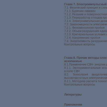
Глава 7. Электроимпульсный
7.1. Физический принцип и сх
7.1.1. Бурение скважин
7.1.2. Резание и поверхностна
7.1.3. Переработка отходов пр
7.1.4. Электроимпульсная дез
7.2. Закономерности электрич
7.2.1. Феноменология пробоя
7.2.2. Объем разрушения един
7.2.3. Критериальные условия
7.2.4. Напряжение пробоя
7.3. Энергоемкость разрушени
Контрольные вопросы
Глава 8. Прочие методы эле
ископаемые
8.1.Применение СВЧ- энергии 
8.1.1. Экспериментальные ис
в поле СВЧ
8.2. Технология выщелач
высокочастотных электрически
8.2.1. Методика расчета техно
Контрольные вопросы
Литературы
Приложения