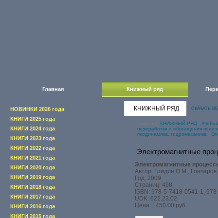
Главная
Книжный ряд
Пери
КНИЖНЫЙ РЯД
НОВИНКИ 2026 года
СКАЧАТЬ В
КНИГИ 2025 года
Главная
/
КНИЖНЫЙ РЯД
/
Учебна
КНИГИ 2024 года
переработки и обогащения полез
геодинамика, гидромеханика
/
Эл
КНИГИ 2023 года
КНИГИ 2022 года
Электромагнитные про
КНИГИ 2021 года
Электромагнитные процесс
КНИГИ 2020 года
Автор: Гридин О.М., Гончаров 
КНИГИ 2019 года
Год: 2009
Страниц: 498
КНИГИ 2018 года
ISBN: 978-5-7418-0541-1, 978
КНИГИ 2017 года
UDK: 622.23.02
Цена: 1450.00 руб.
КНИГИ 2016 года
КНИГИ 2015 года