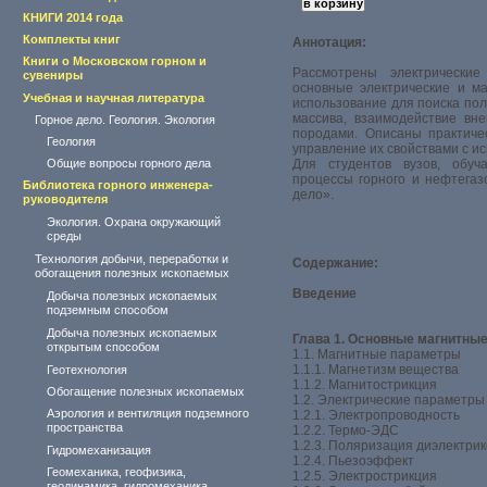
КНИГИ 2014 года
Комплекты книг
Аннотация:
Книги о Московском горном и
Рассмотрены электрически
сувениры
основные электрические и м
Учебная и научная литература
использование для поиска по
массива, взаимодействие вн
Горное дело. Геология. Экология
породами. Описаны практиче
Геология
управление их свойствами с и
Общие вопросы горного дела
Для студентов вузов, обуч
процессы горного и нефтегаз
Библиотека горного инженера-
дело».
руководителя
Экология. Охрана окружающий
среды
Технология добычи, переработки и
Содержание:
обогащения полезных ископаемых
Введение
Добыча полезных ископаемых
подземным способом
Добыча полезных ископаемых
Глава 1. Основные магнитны
открытым способом
1.1. Магнитные параметры
1.1.1. Магнетизм вещества
Геотехнология
1.1.2. Магнитострикция
Обогащение полезных ископаемых
1.2. Электрические параметры
Аэрология и вентиляция подземного
1.2.1. Электропроводность
пространства
1.2.2. Термо-ЭДС
1.2.3. Поляризация диэлектрик
Гидромеханизация
1.2.4. Пьезоэффект
Геомеханика, геофизика,
1.2.5. Электрострикция