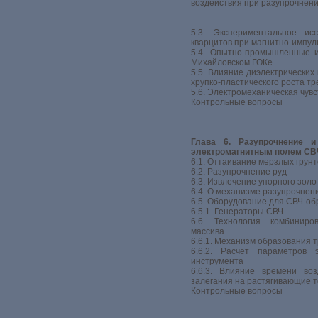
воздействия при разупрочнен
5.3. Экспериментальное и
кварцитов при магнитно-импул
5.4. Опытно-промышленные 
Михайловском ГОКе
5.5. Влияние диэлектрических
хрупко-пластического роста т
5.6. Электромеханическая чув
Контрольные вопросы
Глава 6. Разупрочнение
электромагнитным полем СВ
6.1. Оттаивание мерзлых грун
6.2. Разупрочнение руд
6.3. Извлечение упорного золо
6.4. О механизме разупрочнен
6.5. Оборудование для СВЧ-об
6.5.1. Генераторы СВЧ
6.6. Технология комбиниро
массива
6.6.1. Механизм образования 
6.6.2. Расчет параметров 
инструмента
6.6.3. Влияние времени воз
залегания на растягивающие 
Контрольные вопросы