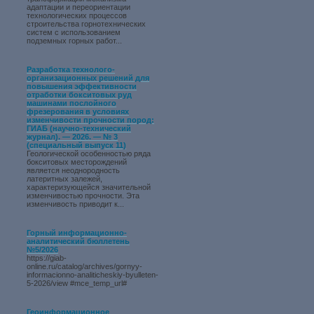
адаптации и переориентации
технологических процессов
строительства горнотехнических
систем с использованием
подземных горных работ...
Разработка технолого-
организационных решений для
повышения эффективности
отработки бокситовых руд
машинами послойного
фрезерования в условиях
изменчивости прочности пород:
ГИАБ (научно-технический
журнал). — 2026. — № 3
(специальный выпуск 11)
Геологической особенностью ряда
бокситовых месторождений
является неоднородность
латеритных залежей,
характеризующейся значительной
изменчивостью прочности. Эта
изменчивость приводит к...
Горный информационно-
аналитический бюллетень
№5/2026
https://giab-
online.ru/catalog/archives/gornyy-
informacionno-analiticheskiy-byulleten-
5-2026/view #mce_temp_url#
Геоинформационное