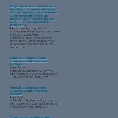
Моделирование и оптимизация
параметров горнотехнических
систем: Горный информационно-
аналитический бюллетень
(научно-технический журнал). —
2026. — № 3 (специальный
выпуск 13)
Представлены результаты
исследований аналитического плана
в области разработки
алгоритмического обеспечения
итерационных процедур синтеза,
генерации и проверки конечного
множества...
Горный информационно-
аналитический бюллетень
№7/2026
https://giab-
online.ru/catalog/archives/gornyy-
informacionno-analiticheskiy-byulleten-
7-2026/view #mce_temp_url#
Горный информационно-
аналитический бюллетень
№6/2026
https://giab-
online.ru/catalog/archives/gornyy-
informacionno-analiticheskiy-byulleten-
6-2026/view #mce_temp_url#
Ударное разрушение крепких