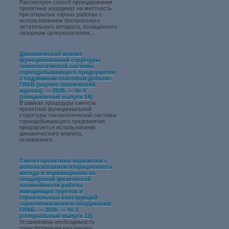
Рассмотрен способ проецирования
проектных координат на местность
при открытых горных работах с
использованием беспилотного
летательного аппарата, оснащённого
лазерным целеуказателем,...
Динамический анализ
функциональной структуры
технологической системы
горнодобывающего предприятия
с подземным способом добычи:
ГИАБ (научно-технический
журнал). — 2026. — № 4
(специальный выпуск 14)
В рамках процедуры синтеза
проектной функциональной
структуры технологической системы
горнодобывающего предприятия
предлагается использование
динамического анализа,
основанного...
Синтез проектных вариантов с
использованием итерационного
метода в перемещениях со
спецификой физической
нелинейности работы
вмещающих грунтов и
строительных конструкций
горнотехнического сооружения:
ГИАБ. — 2026. — № 3
(специальный выпуск 12)
Установлена необходимость
трансформации механизма