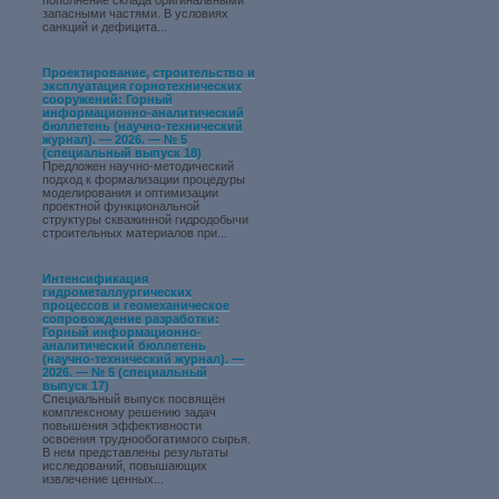
пополнение склада оригинальными
запасными частями. В условиях
санкций и дефицита...
Проектирование, строительство и
эксплуатация горнотехнических
сооружений: Горный
информационно-аналитический
бюллетень (научно-технический
журнал). — 2026. — № 5
(специальный выпуск 18)
Предложен научно-методический
подход к формализации процедуры
моделирования и оптимизации
проектной функциональной
структуры скважинной гидродобычи
строительных материалов при...
Интенсификация
гидрометаллургических
процессов и геомеханическое
сопровождение разработки:
Горный информационно-
аналитический бюллетень
(научно-технический журнал). —
2026. — № 5 (специальный
выпуск 17)
Специальный выпуск посвящён
комплексному решению задач
повышения эффективности
освоения труднообогатимого сырья.
В нем представлены результаты
исследований, повышающих
извлечение ценных...