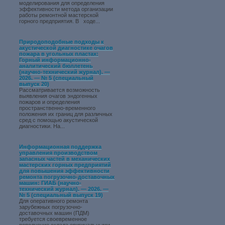
моделирования для определения
эффективности метода организации
работы ремонтной мастерской
горного предприятия. В ходе...
Природоподобные подходы к
акустической диагностике очагов
пожара в угольных пластах:
Горный информационно-
аналитический бюллетень
(научно-технический журнал). —
2026. — № 5 (специальный
выпуск 20)
Рассматривается возможность
выявления очагов эндогенных
пожаров и определения
пространственно-временного
положения их границ для различных
сред с помощью акустической
диагностики. На...
Информационная поддержка
управления производством
запасных частей в механических
мастерских горных предприятий
для повышения эффективности
ремонта погрузочно-доставочных
машин: ГИАБ (научно-
технический журнал). — 2026. —
№ 5 (специальный выпуск 19)
Для оперативного ремонта
зарубежных погрузочно-
доставочных машин (ПДМ)
требуется своевременное