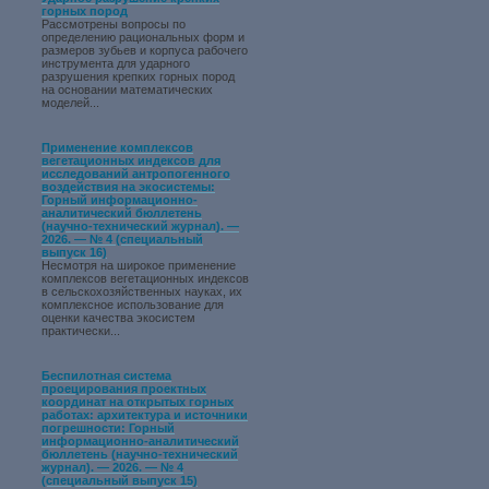
горных пород
Рассмотрены вопросы по
определению рациональных форм и
размеров зубьев и корпуса рабочего
инструмента для ударного
разрушения крепких горных пород
на основании математических
моделей...
Применение комплексов
вегетационных индексов для
исследований антропогенного
воздействия на экосистемы:
Горный информационно-
аналитический бюллетень
(научно-технический журнал). —
2026. — № 4 (специальный
выпуск 16)
Несмотря на широкое применение
комплексов вегетационных индексов
в сельскохозяйственных науках, их
комплексное использование для
оценки качества экосистем
практически...
Беспилотная система
проецирования проектных
координат на открытых горных
работах: архитектура и источники
погрешности: Горный
информационно-аналитический
бюллетень (научно-технический
журнал). — 2026. — № 4
(специальный выпуск 15)