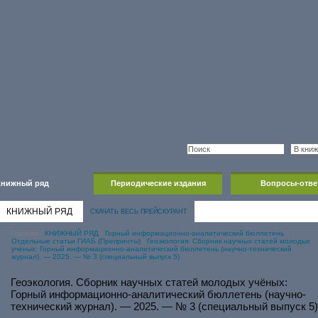
Книжный ряд
Периодические издания
Вопросы-отве
КНИЖНЫЙ РЯД
СКАЧАТЬ ВЕСЬ ПРЕЙСКУРАНТ
Главная
/
КНИЖНЫЙ РЯД
/
Горный информационно-аналитический бюллетень
/
Отдельные статьи ГИАБ (Препринты)
/
Геоэкология. Сборник научных статей молодых
учёных: Горный информационно-аналитический бюллетень (научно-технический
журнал). — 2025. — № 3 (специальный выпуск 5)
Геоэкология. Сборник научных статей молодых учёных:
Горный информационно-аналитический бюллетень (научно-
технический журнал). — 2025. — № 3 (специальный выпуск 5)