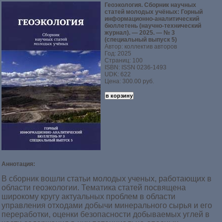
Геоэкология. Сборник научных
статей молодых учёных: Горный
информационно-аналитический
бюллетень (научно-технический
журнал). — 2025. — № 3
(специальный выпуск 5)
Автор: коллектив авторов
Год: 2025
Страниц: 100
ISBN: ISSN 0236-1493
UDK: 622
Цена: 300.00 руб.
Аннотация:
В сборник вошли статьи молодых ученых, работающих в
области геоэкологии. Тематика статей посвящена
широкому кругу актуальных проблем в области
управления отходами добычи минерального сырья и его
переработки, оценки безопасности добываемых углей в