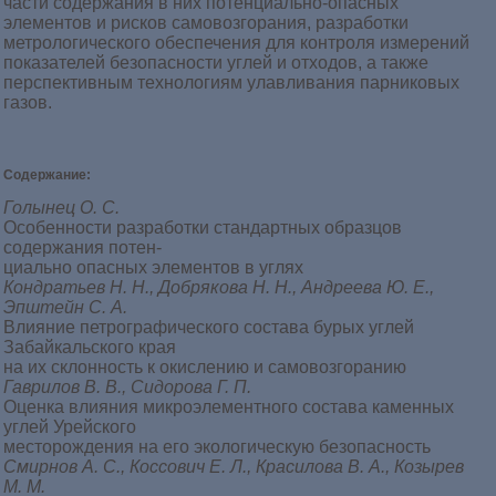
части содержания в них потенциально-опасных
элементов и рисков самовозгорания, разработки
метрологического обеспечения для контроля измерений
показателей безопасности углей и отходов, а также
перспективным технологиям улавливания парниковых
газов.
Содержание:
Голынец О. С.
Особенности разработки стандартных образцов
содержания потен-
циально опасных элементов в углях
Кондратьев Н. Н., Добрякова Н. Н., Андреева Ю. Е.,
Эпштейн С. А.
Влияние петрографического состава бурых углей
Забайкальского края
на их склонность к окислению и самовозгоранию
Гаврилов В. В., Сидорова Г. П.
Оценка влияния микроэлементного состава каменных
углей Урейского
месторождения на его экологическую безопасность
Смирнов А. С., Коссович Е. Л., Красилова В. А., Козырев
М. М.