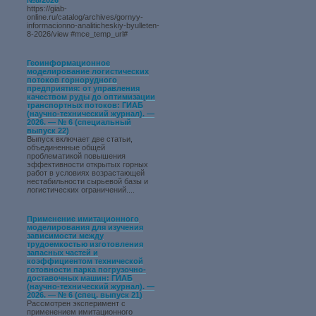
№8/2026
https://giab-
online.ru/catalog/archives/gornyy-
informacionno-analiticheskiy-byulleten-
8-2026/view #mce_temp_url#
Геоинформационное
моделирование логистических
потоков горнорудного
предприятия: от управления
качеством руды до оптимизации
транспортных потоков: ГИАБ
(научно-технический журнал). —
2026. — № 6 (специальный
выпуск 22)
Выпуск включает две статьи,
объединенные общей
проблематикой повышения
эффективности открытых горных
работ в условиях возрастающей
нестабильности сырьевой базы и
логистических ограничений....
Применение имитационного
моделирования для изучения
зависимости между
трудоемкостью изготовления
запасных частей и
коэффициентом технической
готовности парка погрузочно-
доставочных машин: ГИАБ
(научно-технический журнал). —
2026. — № 6 (спец. выпуск 21)
Рассмотрен эксперимент с
применением имитационного