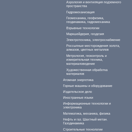
Аэрология и вентиляция подземного
пространства
Гидромеханизация
Геомеханика, геофизика,
геодинамика, гидромеханика
Взрывные технологии
Маркшейдерия, геодезия
Электротехника, электроснабжение
Россыпные месторождения золота,
алмазов, цветных металлов
Метрология, геоконтроль и
измерительная техника,
материаловедение
Художественная обработка
материалов
Атомная энергетика
Горные машины и оборудование
Издательское дело
Иностранные языки
Информационные технологии и
электроника
Математика, механика, физика
Нефть и газ. Шахтный метан.
Газодинамика
Строительные технологии