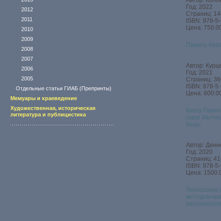
Автор: Колл
Год: 2022
2012
Страниц: 14
2011
ISBN: 978-5
Цена: 750.00
2010
2009
Память бер
2008
2007
Автор: Курце
2006
Год: 2021
2005
Страниц: 36
ISBN: 978-5
Отдельные статьи ГИАБ (Препринты)
Цена: 800.00
Мемуары и краеведение
Художественная, историческая
Книга Памят
литература и публицистика
округ Мытищ
беды
Автор: Денис
Год: 2020
Страниц: 41
ISBN: 978-5
Цена: 1500.
Технология 
методом виз
резонансног