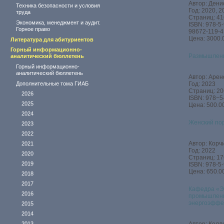
Автор: Дени
Техника безопасности и условия
Год: 2020, 2
труда
Страниц: 41
Экономика, менеджмент и аудит.
ISBN: 978-5
Горное право
98672-119-4
Цена: 3000.
Литература для абитуриентов
Горный информационно-
Размышлени
аналитический бюллетень
Горный информационно-
аналитический бюллетень
Автор: Аренс
Дополнительные тома ГИАБ
Год: 2023
Страниц: 20
2026
ISBN: 978−
2025
Цена: 500.00
2024
Женский пор
2023
2022
Автор: Корч
2021
Год: 2022
2020
Страниц: 17
2019
ISBN: 978-5
Цена: 650.00
2018
2017
Кафедра «Э
2016
промышленно
энергоэффе
2015
2014
2013