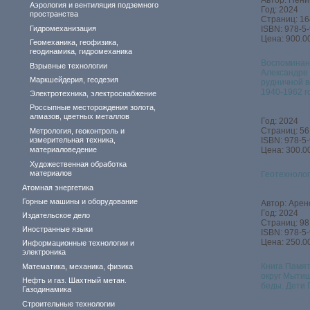
Автор: Нени
Аэрология и вентиляция подземного
Год: 2024
пространства
Страниц: 16
Гидромеханизация
ISBN: 978-5
Цена: 900.00
Геомеханика, геофизика,
геодинамика, гидромеханика
Воспоминан
Взрывные технологии
Александре 
Маркшейдерия, геодезия
рудничной в
1940-1962 г
Электротехника, электроснабжение
Россыпные месторождения золота,
алмазов, цветных металлов
Год: 2024
Страниц: 56
Метрология, геоконтроль и
измерительная техника,
ISBN: 978-5
материаловедение
Цена: 300.00
Художественная обработка
материалов
Геотехнолог
Атомная энергетика
Горные машины и оборудование
Автор: Аренс
Год: 2024
Издательское дело
Страниц: 98
Иностранные языки
ISBN: 978-5
Цена: 250.00
Информационные технологии и
электроника
Книга Памят
Математика, механика, физика
округ Мытищ
Нефть и газ. Шахтный метан.
беды. Дети
Газодинамика
Строительные технологии