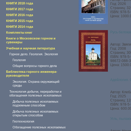
КНИГИ 2018 года
Год: 2026
Страниц: 32
КНИГИ 2017 года
ISBN: 978-5
КНИГИ 2016 года
Цена: 1000.
КНИГИ 2015 года
КНИГИ 2014 года
Русь белок
Комплекты книг
Книги о Московском горном и
сувениры
Автор: Звяги
Учебная и научная литература
Год: 2008
Страниц: 30
Горное дело. Геология. Экология
ISBN: 978-5
Геология
98672-088-3
Цена: 1500.
Общие вопросы горного дела
Библиотека горного инженера-
руководителя
Адейлогия. 
Экология. Охрана окружающий
среды
Технология добычи, переработки и
Автор: Клеб
обогащения полезных ископаемых
Год: 2025
Страниц: 12
Добыча полезных ископаемых
ISBN: 978-5
подземным способом
Цена: 600.00
Добыча полезных ископаемых
открытым способом
Угль, пылаю
Геотехнология
Обогащение полезных ископаемых