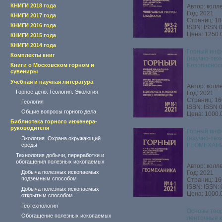
КНИГИ 2018 года
Автор: колл
Год: 2021
КНИГИ 2017 года
Страниц: 18
КНИГИ 2016 года
ISBN: ISSN 
Цена: 1250.
КНИГИ 2015 года
КНИГИ 2014 года
Горный инф
Комплекты книг
(научно-тех
Книги о Московском горном и
Безопасност
сувениры
Учебная и научная литература
Автор: колл
Горное дело. Геология. Экология
Год: 2021
Страниц: 16
Геология
ISBN: ISSN 
Общие вопросы горного дела
Цена: 1000.
Библиотека горного инженера-
руководителя
Горный инф
(научно-тех
Экология. Охрана окружающий
среды
ГЕОМЕХАН
Технология добычи, переработки и
обогащения полезных ископаемых
Автор: колл
Добыча полезных ископаемых
Год: 2021
подземным способом
Страниц: 16
ISBN: ISSN:
Добыча полезных ископаемых
Цена: 1000.
открытым способом
Геотехнология
Основы тео
Обогащение полезных ископаемых
ленточные к