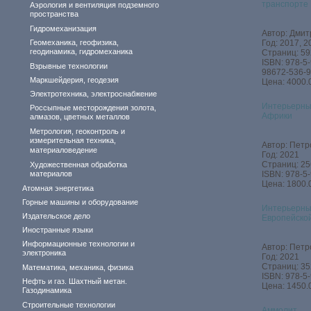
транспорте
Аэрология и вентиляция подземного
пространства
Гидромеханизация
Автор: Дмитр
Геомеханика, геофизика,
Год: 2017, 2
геодинамика, гидромеханика
Страниц: 59
ISBN: 978-5
Взрывные технологии
98672-536-9
Маркшейдерия, геодезия
Цена: 4000.
Электротехника, электроснабжение
Интерьерны
Россыпные месторождения золота,
Африки
алмазов, цветных металлов
Метрология, геоконтроль и
измерительная техника,
Автор: Петр
материаловедение
Год: 2021
Страниц: 25
Художественная обработка
материалов
ISBN: 978-5
Цена: 1800.
Атомная энергетика
Горные машины и оборудование
Интерьерны
Издательское дело
Европейско
Иностранные языки
Информационные технологии и
Автор: Петр
электроника
Год: 2021
Страниц: 35
Математика, механика, физика
ISBN: 978-5
Нефть и газ. Шахтный метан.
Цена: 1450.
Газодинамика
Строительные технологии
Аммолит