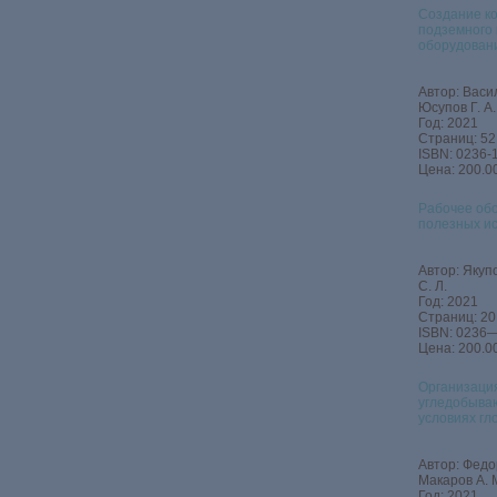
Создание ко
подземного 
оборудован
Автор: Васил
Юсупов Г. А.
Год: 2021
Страниц: 52
ISBN: 0236-
Цена: 200.00
Рабочее обо
полезных и
Автор: Якупо
С. Л.
Год: 2021
Страниц: 20
ISBN: 0236
Цена: 200.00
Организаци
угледобыва
условиях гл
Автор: Федор
Макаров А. М
Год: 2021