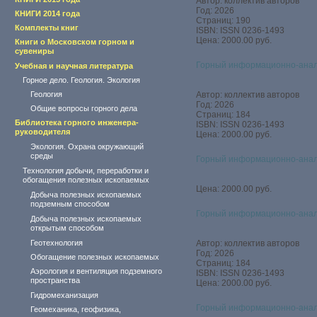
Автор: коллектив авторов
Год: 2026
КНИГИ 2014 года
Страниц: 190
Комплекты книг
ISBN: ISSN 0236-1493
Цена: 2000.00 руб.
Книги о Московском горном и
сувениры
Горный информационно-анал
Учебная и научная литература
Горное дело. Геология. Экология
Геология
Автор: коллектив авторов
Год: 2026
Общие вопросы горного дела
Страниц: 184
Библиотека горного инженера-
ISBN: ISSN 0236-1493
руководителя
Цена: 2000.00 руб.
Экология. Охрана окружающий
среды
Горный информационно-анал
Технология добычи, переработки и
обогащения полезных ископаемых
Цена: 2000.00 руб.
Добыча полезных ископаемых
подземным способом
Горный информационно-анал
Добыча полезных ископаемых
открытым способом
Геотехнология
Автор: коллектив авторов
Год: 2026
Обогащение полезных ископаемых
Страниц: 184
Аэрология и вентиляция подземного
ISBN: ISSN 0236-1493
пространства
Цена: 2000.00 руб.
Гидромеханизация
Горный информационно-анал
Геомеханика, геофизика,