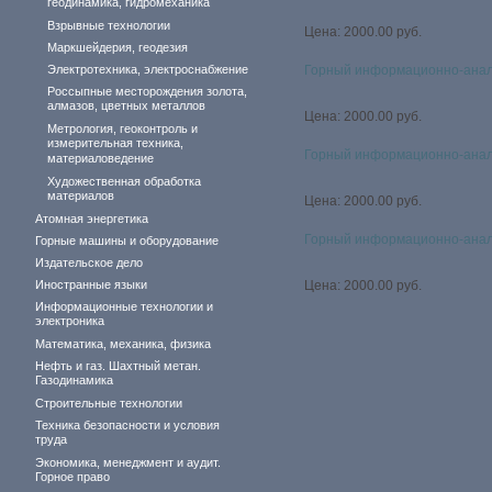
геодинамика, гидромеханика
Взрывные технологии
Цена: 2000.00 руб.
Маркшейдерия, геодезия
Электротехника, электроснабжение
Горный информационно-анал
Россыпные месторождения золота,
алмазов, цветных металлов
Цена: 2000.00 руб.
Метрология, геоконтроль и
измерительная техника,
Горный информационно-анал
материаловедение
Художественная обработка
материалов
Цена: 2000.00 руб.
Атомная энергетика
Горный информационно-анал
Горные машины и оборудование
Издательское дело
Иностранные языки
Цена: 2000.00 руб.
Информационные технологии и
электроника
Математика, механика, физика
Нефть и газ. Шахтный метан.
Газодинамика
Строительные технологии
Техника безопасности и условия
труда
Экономика, менеджмент и аудит.
Горное право