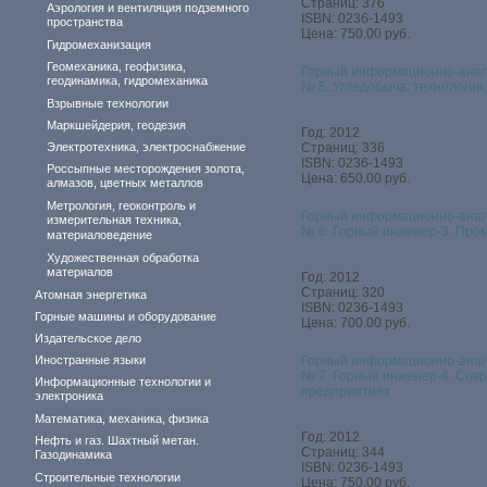
Страниц: 376
Аэрология и вентиляция подземного
ISBN: 0236-1493
пространства
Цена: 750.00 руб.
Гидромеханизация
Геомеханика, геофизика,
Горный информационно-анал
геодинамика, гидромеханика
№ 5. Угледобыча: технологии
Взрывные технологии
Маркшейдерия, геодезия
Год: 2012
Электротехника, электроснабжение
Страниц: 336
ISBN: 0236-1493
Россыпные месторождения золота,
Цена: 650.00 руб.
алмазов, цветных металлов
Метрология, геоконтроль и
Горный информационно-анал
измерительная техника,
№ 6. Горный инженер-3. Про
материаловедение
Художественная обработка
материалов
Год: 2012
Страниц: 320
Атомная энергетика
ISBN: 0236-1493
Горные машины и оборудование
Цена: 700.00 руб.
Издательское дело
Иностранные языки
Горный информационно-анал
№ 7. Горный инженер-4. Сов
Информационные технологии и
предприятиях
электроника
Математика, механика, физика
Год: 2012
Нефть и газ. Шахтный метан.
Страниц: 344
Газодинамика
ISBN: 0236-1493
Строительные технологии
Цена: 750.00 руб.