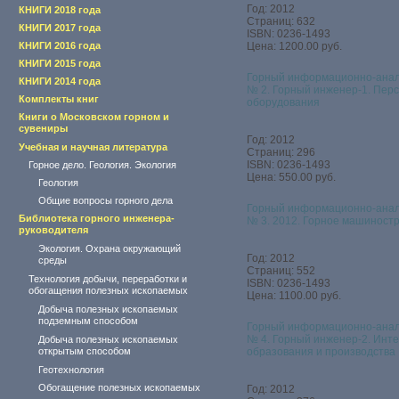
Год: 2012
КНИГИ 2018 года
Страниц: 632
КНИГИ 2017 года
ISBN: 0236-1493
КНИГИ 2016 года
Цена: 1200.00 руб.
КНИГИ 2015 года
Горный информационно-анал
КНИГИ 2014 года
№ 2. Горный инженер-1. Перс
Комплекты книг
оборудования
Книги о Московском горном и
сувениры
Год: 2012
Учебная и научная литература
Страниц: 296
ISBN: 0236-1493
Горное дело. Геология. Экология
Цена: 550.00 руб.
Геология
Общие вопросы горного дела
Горный информационно-анал
Библиотека горного инженера-
№ 3. 2012. Горное машиност
руководителя
Экология. Охрана окружающий
Год: 2012
среды
Страниц: 552
Технология добычи, переработки и
ISBN: 0236-1493
обогащения полезных ископаемых
Цена: 1100.00 руб.
Добыча полезных ископаемых
подземным способом
Горный информационно-анал
№ 4. Горный инженер-2. Инте
Добыча полезных ископаемых
открытым способом
образования и производства
Геотехнология
Обогащение полезных ископаемых
Год: 2012