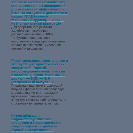
запасных частей в механических
мастерских горных предприятий
для повышения эффективности
ремонта погрузочно-доставочных
машин: ГИАБ (научно-
технический журнал). — 2026. —
№ 5 (специальный выпуск 19)
Для оперативного ремонта
зарубежных погрузочно-
доставочных машин (ПДМ)
требуется своевременное
пополнение склада оригинальными
запасными частями. В условиях
санкций и дефицита...
Проектирование, строительство и
эксплуатация горнотехнических
сооружений: Горный
информационно-аналитический
бюллетень (научно-технический
журнал). — 2026. — № 5
(специальный выпуск 18)
Предложен научно-методический
подход к формализации процедуры
моделирования и оптимизации
проектной функциональной
структуры скважинной гидродобычи
строительных материалов при...
Интенсификация
гидрометаллургических
процессов и геомеханическое
сопровождение разработки:
Горный информационно-