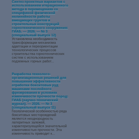
Синтез проектных вариантов с
использованием итерационного
метода в перемещениях со
спецификой физической
нелинейности работы
вмещающих грунтов и
строительных конструкций
горнотехнического сооружения:
ГИАБ. — 2026. — № 3
(специальный выпуск 12)
Установлена необходимость
трансформации механизма
адаптации и переориентации
технологических процессов
строительства горнотехнических
систем с использованием
подземных горных работ...
Разработка технолого-
организационных решений для
повышения эффективности
отработки бокситовых руд
машинами послойного
фрезерования в условиях
изменчивости прочности пород:
ГИАБ (научно-технический
журнал). — 2026. — № 3
(специальный выпуск 11)
Геологической особенностью ряда
бокситовых месторождений
является неоднородность
латеритных залежей,
характеризующейся значительной
изменчивостью прочности. Эта
изменчивость приводит к...