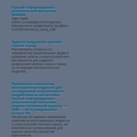
Горный информационно-
аналитический бюллетень
№6/2026
https://giab-
online.ru/catalog/archives/gornyy-
informacionno-analiticheskiy-byulleten-
6-2026/view #mce_temp_url#
Ударное разрушение крепких
горных пород
Рассмотрены вопросы по
определению рациональных форм и
размеров зубьев и корпуса рабочего
инструмента для ударного
разрушения крепких горных пород
на основании математических
моделей...
Применение комплексов
вегетационных индексов для
исследований антропогенного
воздействия на экосистемы:
Горный информационно-
аналитический бюллетень
(научно-технический журнал). —
2026. — № 4 (специальный
выпуск 16)
Несмотря на широкое применение
комплексов вегетационных индексов
в сельскохозяйственных науках, их
комплексное использование для
оценки качества экосистем
практически...