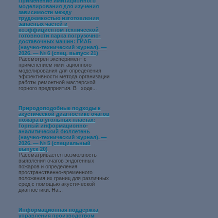
Применение имитационного
моделирования для изучения
зависимости между
трудоемкостью изготовления
запасных частей и
коэффициентом технической
готовности парка погрузочно-
доставочных машин: ГИАБ
(научно-технический журнал). —
2026. — № 6 (спец. выпуск 21)
Рассмотрен эксперимент с
применением имитационного
моделирования для определения
эффективности метода организации
работы ремонтной мастерской
горного предприятия. В ходе...
Природоподобные подходы к
акустической диагностике очагов
пожара в угольных пластах:
Горный информационно-
аналитический бюллетень
(научно-технический журнал). —
2026. — № 5 (специальный
выпуск 20)
Рассматривается возможность
выявления очагов эндогенных
пожаров и определения
пространственно-временного
положения их границ для различных
сред с помощью акустической
диагностики. На...
Информационная поддержка
управления производством