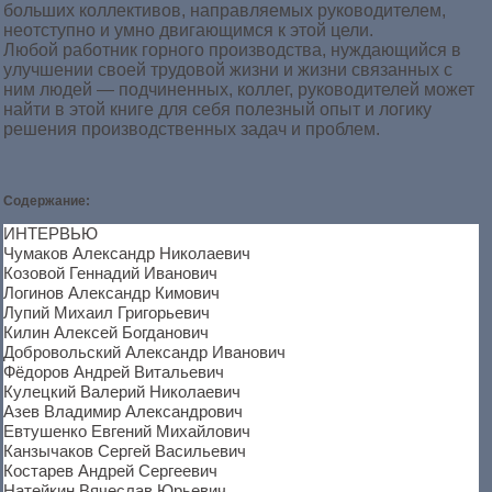
больших коллективов, направляемых руководителем,
неотступно и умно двигающимся к этой цели.
Любой работник горного производства, нуждающийся в
улучшении своей трудовой жизни и жизни связанных с
ним людей — подчиненных, коллег, руководителей может
найти в этой книге для себя полезный опыт и логику
решения производственных задач и проблем.
Содержание:
ИНТЕРВЬЮ
Чумаков Александр Николаевич
Козовой Геннадий Иванович
Логинов Александр Кимович
Лупий Михаил Григорьевич
Килин Алексей Богданович
Добровольский Александр Иванович
Фёдоров Андрей Витальевич
Кулецкий Валерий Николаевич
Азев Владимир Александрович
Евтушенко Евгений Михайлович
Канзычаков Сергей Васильевич
Костарев Андрей Сергеевич
Натейкин Вячеслав Юрьевич