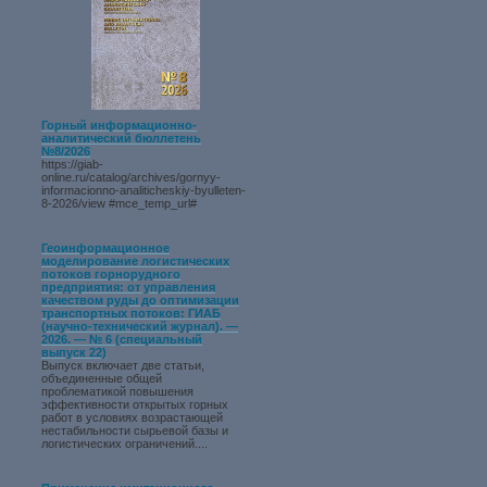
Горный информационно-
аналитический бюллетень
№8/2026
https://giab-
online.ru/catalog/archives/gornyy-
informacionno-analiticheskiy-byulleten-
8-2026/view #mce_temp_url#
Геоинформационное
моделирование логистических
потоков горнорудного
предприятия: от управления
качеством руды до оптимизации
транспортных потоков: ГИАБ
(научно-технический журнал). —
2026. — № 6 (специальный
выпуск 22)
Выпуск включает две статьи,
объединенные общей
проблематикой повышения
эффективности открытых горных
работ в условиях возрастающей
нестабильности сырьевой базы и
логистических ограничений....