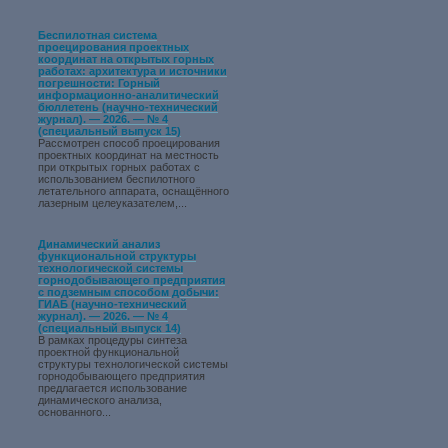
Беспилотная система
проецирования проектных
координат на открытых горных
работах: архитектура и источники
погрешности: Горный
информационно-аналитический
бюллетень (научно-технический
журнал). — 2026. — № 4
(специальный выпуск 15)
Рассмотрен способ проецирования
проектных координат на местность
при открытых горных работах с
использованием беспилотного
летательного аппарата, оснащённого
лазерным целеуказателем,...
Динамический анализ
функциональной структуры
технологической системы
горнодобывающего предприятия
с подземным способом добычи:
ГИАБ (научно-технический
журнал). — 2026. — № 4
(специальный выпуск 14)
В рамках процедуры синтеза
проектной функциональной
структуры технологической системы
горнодобывающего предприятия
предлагается использование
динамического анализа,
основанного...