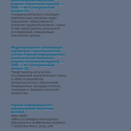
аналитический бюллетень
(научно-технический журнал). —
2026. — № 5 (специальный
выпуск 17)
Специальный выпуск посвящён
комплексному решению задач
повышения эффективности
освоения труднообогатимого сырья.
В нем представлены результаты
исследований, повышающих
извлечение ценных...
Моделирование и оптимизация
параметров горнотехнических
систем: Горный информационно-
аналитический бюллетень
(научно-технический журнал). —
2026. — № 3 (специальный
выпуск 13)
Представлены результаты
исследований аналитического плана
в области разработки
алгоритмического обеспечения
итерационных процедур синтеза,
генерации и проверки конечного
множества...
Горный информационно-
аналитический бюллетень
№7/2026
https://giab-
online.ru/catalog/archives/gornyy-
informacionno-analiticheskiy-byulleten-
7-2026/view #mce_temp_url#