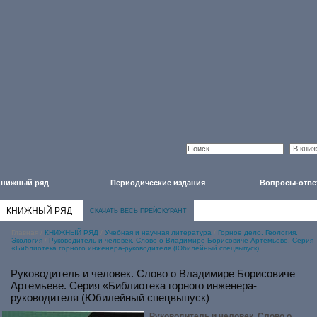
Книжный ряд
Периодические издания
Вопросы-отве
КНИЖНЫЙ РЯД
СКАЧАТЬ ВЕСЬ ПРЕЙСКУРАНТ
Главная
/
КНИЖНЫЙ РЯД
/
Учебная и научная литература
/
Горное дело. Геология.
Экология
/
Руководитель и человек. Слово о Владимире Борисовиче Артемьеве. Серия
«Библиотека горного инженера-руководителя (Юбилейный спецвыпуск)
Руководитель и человек. Слово о Владимире Борисовиче
Артемьеве. Серия «Библиотека горного инженера-
руководителя (Юбилейный спецвыпуск)
Руководитель и человек. Слово о