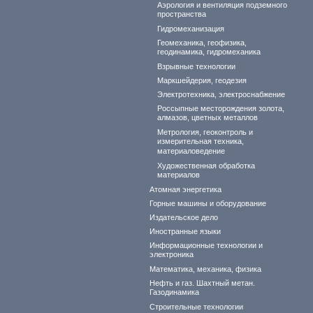
Аэрология и вентиляция подземного
пространства
Гидромеханизация
Геомеханика, геофизика,
геодинамика, гидромеханика
Взрывные технологии
Маркшейдерия, геодезия
Электротехника, электроснабжение
Россыпные месторождения золота,
алмазов, цветных металлов
Метрология, геоконтроль и
измерительная техника,
материаловедение
Художественная обработка
материалов
Атомная энергетика
Горные машины и оборудование
Издательское дело
Иностранные языки
Информационные технологии и
электроника
Математика, механика, физика
Нефть и газ. Шахтный метан.
Газодинамика
Строительные технологии