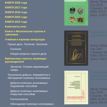
Автор: Петро
КНИГИ 2018 года
Год: 2019
КНИГИ 2017 года
Страниц: 280
ISBN: 978-5
КНИГИ 2016 года
Цена: 1200.
КНИГИ 2015 года
КНИГИ 2014 года
Комплекты книг
Книги о Московском горном и
Технология 
сувениры
художестве
Учебная и научная литература
Горное дело. Геология. Экология
Автор: Мико
Год: 2007
Геология
Страниц: 34
Общие вопросы горного дела
ISBN: 978-5
Библиотека горного инженера-
Цена: 1300.
руководителя
Экология. Охрана окружающий
среды
Сглаживани
Технология добычи, переработки и
дифференци
обогащения полезных ископаемых
методом на
Добыча полезных ископаемых
подземным способом
Автор: Кире
Добыча полезных ископаемых
Год: 2009
открытым способом
Страниц: 45
ISBN: 0236-
Геотехнология
Цена: 200.00
Обогащение полезных ископаемых