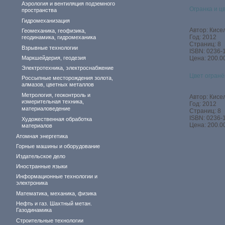
Аэрология и вентиляция подземного
Огранка и ц
пространства
Гидромеханизация
Автор: Кисел
Геомеханика, геофизика,
Год: 2012
геодинамика, гидромеханика
Страниц: 8
Взрывные технологии
ISBN: 0236-
Маркшейдерия, геодезия
Цена: 200.00
Электротехника, электроснабжение
Цвет огранё
Россыпные месторождения золота,
алмазов, цветных металлов
Метрология, геоконтроль и
Автор: Кисел
измерительная техника,
Год: 2012
материаловедение
Страниц: 8
ISBN: 0236-
Художественная обработка
Цена: 200.00
материалов
Атомная энергетика
Горные машины и оборудование
Издательское дело
Иностранные языки
Информационные технологии и
электроника
Математика, механика, физика
Нефть и газ. Шахтный метан.
Газодинамика
Строительные технологии