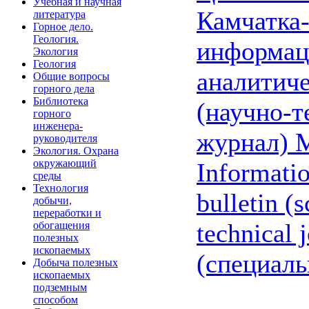
Учебная и научная
Камчатка
литература
Горное дело.
Геология.
информац
Экология
Геология
аналитич
Общие вопросы
горного дела
Библиотека
(научно-т
горного
инженера-
журнал) 
руководителя
Экология. Охрана
окружающий
Informatio
среды
Технология
bulletin (s
добычи,
переработки и
technical j
обогащения
полезных
ископаемых
(специал
Добыча полезных
ископаемых
подземным
способом