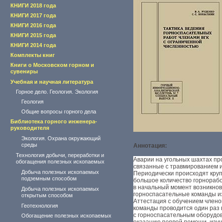
КНИГИ 2018 года
КНИГИ 2017 года
КНИГИ 2016 года
КНИГИ 2015 года
КНИГИ 2014 года
Комплекты книг
Книги о Московском горном и
сувениры
Учебная и научная литература
Горное дело. Геология. Экология
Геология
Общие вопросы горного дела
Библиотека горного инженера-
руководителя
Экология. Охрана окружающий
среды
Аннотация:
Технология добычи, переработки и
Аварии на угольных шахтах про
обогащения полезных ископаемых
связанные с травмированием и
Добыча полезных ископаемых
Периодически происходят круп
подземным способом
большое количество горнорабо
в начальный момент возникно
Добыча полезных ископаемых
горноспасательные команды из
открытым способом
Аттестация с обучением член
Геотехнология
команды проводится один раз в
с горноспасательным оборудов
Обогащение полезных ископаемых