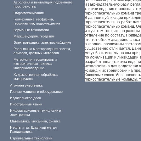
оказанию первой помощи, изу
Аэрология и вентиляция подземного
и законодательную базу, регл
пространства
тактики ведения горноспасате
Гидромеханизация
горноспасательных команд тр
В данной публикации приведен
Геомеханика, геофизика,
горноспасательных работ для
геодинамика, гидромеханика
горноспасательных команд. Он
Взрывные технологии
и с учетом того, что по разны
отделение по составу. Привед
Маркшейдерия, геодезия
что тот объем аварийно-­спас
Электротехника, электроснабжение
выполнен различным составом,
существенно отличается. Данн
Россыпные месторождения золота,
могут быть использованы при 
алмазов, цветных металлов
по локализации и ликвидации 
Метрология, геоконтроль и
разработанная тактика ведени
измерительная техника,
использована для подготовки 
материаловедение
команд и их тренировки на пр
Художественная обработка
Ключевые слова: безопасность
материалов
горноспасательные команды, та
Атомная энергетика
Горные машины и оборудование
Издательское дело
Иностранные языки
Информационные технологии и
электроника
Математика, механика, физика
Нефть и газ. Шахтный метан.
Газодинамика
Строительные технологии