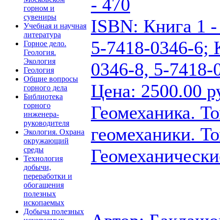
- 470
горном и
сувениры
ISBN: Книга 1 -
Учебная и научная
литература
5-7418-0346-6; 
Горное дело.
Геология.
Экология
0346-8, 5-7418-
Геология
Общие вопросы
Цена: 2500.00 р
горного дела
Библиотека
горного
Геомеханика. Т
инженера-
руководителя
геомеханики. То
Экология. Охрана
окружающий
Геомеханически
среды
Технология
добычи,
переработки и
обогащения
полезных
ископаемых
Добыча полезных