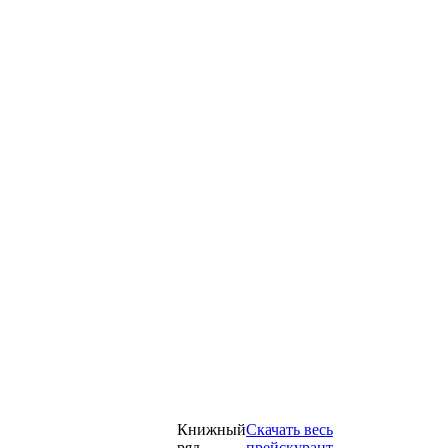
Книжный
Скачать весь
ряд
прейскурант