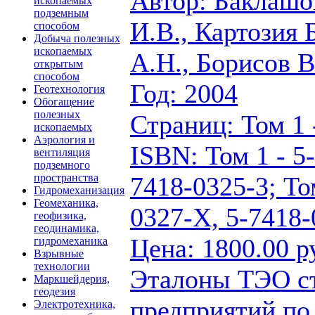
Автор: Баклашо
ископаемых
подземным
И.В., Картозия
способом
Добыча полезных
ископаемых
А.Н., Борисов В
открытым
способом
Год: 2004
Геотехнология
Обогащение
полезных
Страниц: Том 1 -
ископаемых
Аэрология и
ISBN: Том 1 - 5
вентиляция
подземного
7418-0325-3; То
пространства
Гидромеханизация
Геомеханика,
0327-Х, 5-7418-
геофизика,
геодинамика,
Цена: 1800.00 р
гидромеханика
Взрывные
технологии
Эталоны ТЭО ст
Маркшейдерия,
геодезия
предприятий по
Электротехника,