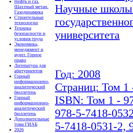
Нефть и газ.
Научные школы
Шахтный метан.
Газодинамика
Строительные
государственно
технологии
Техника
университета
безопасности и
условия труда
Экономика,
менеджмент и
аудит. Горное
право
Литература для
Год: 2008
абитуриентов
Горный
информационно-
Страниц: Том 1 -
аналитический
бюллетень
ISBN: Том 1 - 9
Горный
информационно-
аналитический
978-5-7418-0532
бюллетень
Дополнительные
5-7418-0531-2, 
тома ГИАБ
2026