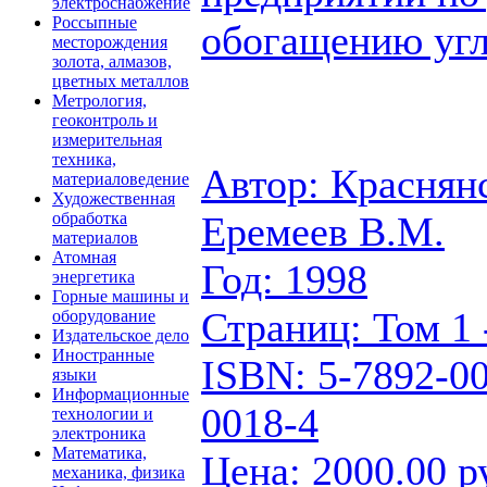
электроснабжение
Россыпные
обогащению угля
месторождения
золота, алмазов,
цветных металлов
Метрология,
геоконтроль и
измерительная
техника,
Автор: Краснянс
материаловедение
Художественная
Еремеев В.М.
обработка
материалов
Атомная
Год: 1998
энергетика
Горные машины и
Страниц: Том 1 -
оборудование
Издательское дело
Иностранные
ISBN: 5-7892-00
языки
Информационные
0018-4
технологии и
электроника
Математика,
Цена: 2000.00 р
механика, физика