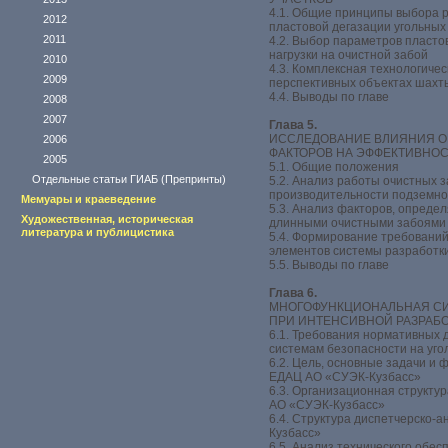
4.1. Общие принципы выбора 
2012
пластовой дегазации угольных
2011
4.2. Выбор параметров пласто
нагрузки на очистной забой
2010
4.3. Комплексная технологичес
2009
перспективных объектах шахты
4.4. Выводы по главе
2008
2007
Глава 5.
ИССЛЕДОВАНИЕ ВЛИЯНИЯ 
2006
ФАКТОРОВ НА ЭФФЕКТИВНО
2005
5.1. Общие положения
Отдельные статьи ГИАБ (Препринты)
5.2. Анализ работы очистных 
производительности подземно
Мемуары и краеведение
5.3. Анализ факторов, опреде
Художественная, историческая
длинными очистными забоям
литература и публицистика
5.4. Формирование требований
элементов системы разработки
5.5. Выводы по главе
Глава 6.
МНОГОФУНКЦИОНАЛЬНАЯ С
ПРИ ИНТЕНСИВНОЙ РАЗРАБО
6.1. Требования нормативных
системам безопасности на уго
6.2. Цель, основные задачи и
ЕДАЦ АО «СУЭК-Кузбасс»
6.3. Организационная структу
АО «СУЭК-Кузбасс»
6.4. Структура диспетчерско-
Кузбасс»
6.5. Анализ технического обес