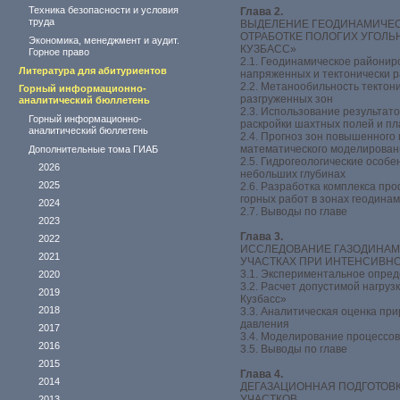
Техника безопасности и условия
Глава 2.
труда
ВЫДЕЛЕНИЕ ГЕОДИНАМИЧЕС
ОТРАБОТКЕ ПОЛОГИХ УГОЛЬН
Экономика, менеджмент и аудит.
КУЗБАСС»
Горное право
2.1. Геодинамическое районир
Литература для абитуриентов
напряженных и тектонически 
2.2. Метанообильность тектон
Горный информационно-
разгруженных зон
аналитический бюллетень
2.3. Использование результат
Горный информационно-
раскройки шахтных полей и пл
аналитический бюллетень
2.4. Прогноз зон повышенного
математического моделирован
Дополнительные тома ГИАБ
2.5. Гидрогеологические особе
2026
небольших глубинах
2025
2.6. Разработка комплекса пр
горных работ в зонах геодинам
2024
2.7. Выводы по главе
2023
Глава 3.
2022
ИССЛЕДОВАНИЕ ГАЗОДИНАМ
2021
УЧАСТКАХ ПРИ ИНТЕНСИВНО
3.1. Экспериментальное опре
2020
3.2. Расчет допустимой нагруз
2019
Кузбасс»
2018
3.3. Аналитическая оценка пр
давления
2017
3.4. Моделирование процессо
2016
3.5. Выводы по главе
2015
Глава 4.
2014
ДЕГАЗАЦИОННАЯ ПОДГОТОВ
УЧАСТКОВ
2013