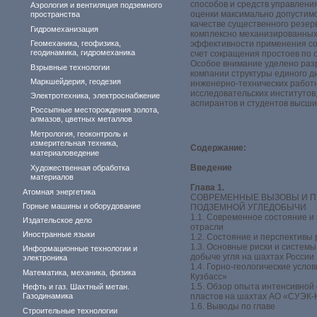
способов и средств управлени
Аэрология и вентиляция подземного
оценки максимально допустимой
пространства
качестве существенного резе
Гидромеханизация
комплексно механизированных
Геомеханика, геофизика,
эффективности применения со
геодинамика, гидромеханика
счет сокращения простоев по 
Особое внимание уделено разр
Взрывные технологии
компании структуры единого д
Маркшейдерия, геодезия
инженерно-технических работн
исследовательских институтов
Электротехника, электроснабжение
аспирантов и студентов высши
Россыпные месторождения золота,
алмазов, цветных металлов
Метрология, геоконтроль и
измерительная техника,
Содержание:
материаловедение
Введение
Художественная обработка
материалов
Глава 1.
Атомная энергетика
СОВРЕМЕННЫЕ ВЫЗОВЫ И П
Горные машины и оборудование
ПОДЗЕМНОЙ УГЛЕДОБЫЧИ
1.1. Современное состояние и
Издательское дело
отрасли
Иностранные языки
1.2. Состояние и перспективы
1.3. Основные риски и систем
Информационные технологии и
добыче угля на шахтах России
электроника
1.4. Горно-геологические усл
Математика, механика, физика
Кузбасс»
1.5. Обзор опыта интенсивной
Нефть и газ. Шахтный метан.
Газодинамика
пластов на шахтах АО «СУЭК-
1.6. Выводы по главе
Строительные технологии