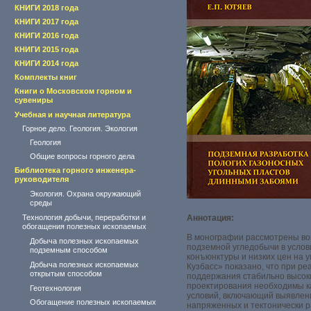
КНИГИ 2018 года
КНИГИ 2017 года
КНИГИ 2016 года
КНИГИ 2015 года
КНИГИ 2014 года
Комплекты книг
Книги о Московском горном и
сувениры
Учебная и научная литература
Горное дело. Геология. Экология
Геология
Общие вопросы горного дела
Библиотека горного инженера-
руководителя
Экология. Охрана окружающий
среды
Технология добычи, переработки и
Аннотация:
обогащения полезных ископаемых
В монографии рассмотрены во
Добыча полезных ископаемых
подземной угледобычи в усло
подземным способом
конъюнктуры и низких цен на 
Добыча полезных ископаемых
Кузбасс» показано, что при р
открытым способом
поддержания стабильно высоки
проектирования необходимы ка
Геотехнология
условий, включающий выявлен
Обогащение полезных ископаемых
напряженных и тектонически р