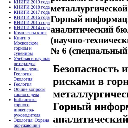
КНИГИ 2019 года
металлургической
КНИГИ 2018 года
КНИГИ 2017 года
Горный информац
КНИГИ 2016 года
КНИГИ 2015 года
аналитический бю
КНИГИ 2014 года
Комплекты книг
(научно-техничес
Книги о
Московском
№ 6 (специальный
горном и
сувениры
Учебная и научная
литература
Безопасность 
Горное дело.
Геология.
рисками в гор
Экология
Геология
Общие вопросы
металлургичес
горного дела
Библиотека
Горный инфор
горного
инженера-
руководителя
аналитический
Экология. Охрана
окружающий