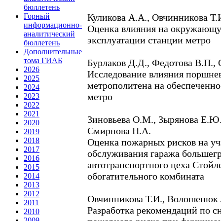
бюллетень
Куликова А.А., Овчинникова Т.
Горный
информационно-
Оценка влияния на окружающую
аналитический
эксплуатации станции метро
бюллетень
Дополнительные
тома ГИАБ
Бурлаков Д.Д., Федотова В.П.,
2026
Исследование влияния поршнев
2025
метрополитена на обеспеченно
2024
метро
2023
2022
2021
Зиновьева О.М., Зырянова Е.Ю.
2020
Смирнова Н.А.
2019
2018
Оценка пожарных рисков на уч
2017
обслуживания гаража большег
2016
автотранспортного цеха Стойл
2015
обогатительного комбината
2014
2013
2012
Овчинникова Т.И., Волошенюк 
2011
Разработка рекомендаций по 
2010
2009