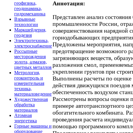
Аннотация:
геофизика,
геодинамика,
гидромеханика
Представлен анализ состояния 
Взрывные
промышленности России, отра
технологии
совершенствования нарядной с
Маркшейдерия,
геодезия
горнодобывающих предприятия
Электротехника,
Предложены мероприятия, нап
электроснабжение
предотвращение возможного р
Россыпные
месторождения
загрязняющих веществ, образу
золота, алмазов,
разложения смол, применяемы
цветных металлов
укреплении грунтов при строит
Метрология,
Выполнены расчеты по оценке
геоконтроль и
измерительная
действия движущихся поездов 
техника,
обеспеченность воздухом стан
материаловедение
Рассмотрены вопросы оценки 
Художественная
обработка
примере автотранспортного це
материалов
обогатительного комбината. Ра
Атомная
проведения расчета индивидуа
энергетика
помощью программного компле
Горные машины и
оборудование
Представлены результаты корр