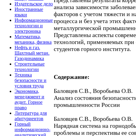
Издательское дело
анализа зависимости заболева
Иностранные
факторов с учетом тяжести и 
языки
процесса и без учета этих факт
Информационные
технологии и
металлургической промышленн
электроника
Представлены аспекты соврем
Математика,
технологий, применяемых при
механика, физика
Нефть и газ.
студентов горного института.
Шахтный метан.
Газодинамика
Строительные
технологии
Техника
Содержание:
безопасности и
условия труда
Баловцев С.В., Воробьева О.В.
Экономика,
менеджмент и
Анализ состояния безопасност
аудит. Горное
промышленности России
право
Литература для
Баловцев С.В., Воробьева О.В.
абитуриентов
Горный
Нарядная система на горнодо
информационно-
проблемы и перспективы ее со
аналитический