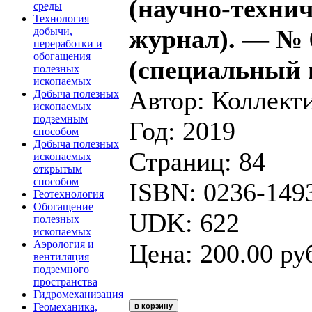
(научно-техни
среды
Технология
журнал). — № 
добычи,
переработки и
обогащения
(специальный 
полезных
ископаемых
Автор: Коллект
Добыча полезных
ископаемых
подземным
Год: 2019
способом
Добыча полезных
Страниц: 84
ископаемых
открытым
способом
ISBN: 0236-149
Геотехнология
Обогащение
UDK: 622
полезных
ископаемых
Аэрология и
Цена: 200.00 ру
вентиляция
подземного
пространства
Гидромеханизация
Геомеханика,