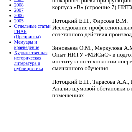
пожарного риска при функцио
2008
корпуса «В» (строение 7) НИ
2007
2006
Потоцкий Е.П., Фирсова В.М.
2005
Отдельные статьи
Исследование профессионально
ГИАБ
сочетанного действия произво
(Препринты)
Мемуары и
Зиновьева О.М., Меркулова А.
краеведение
Художественная,
Опыт НИТУ «МИСиС» в подгото
историческая
института по технологии «пер
литература и
смешанного обучения
публицистика
Потоцкий Е.П., Тарасова А.А.,
Анализ шумовой обстановки в
помещениях