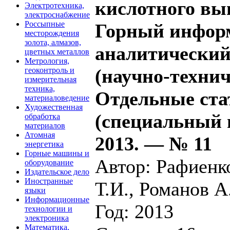
кислотного вы
Электротехника,
электроснабжение
Россыпные
Горный инфор
месторождения
золота, алмазов,
аналитический
цветных металлов
Метрология,
(научно-техни
геоконтроль и
измерительная
техника,
Отдельные ста
материаловедение
Художественная
(специальный 
обработка
материалов
Атомная
2013. — № 11
энергетика
Горные машины и
Автор: Рафиенк
оборудование
Издательское дело
Иностранные
Т.И., Романов А
языки
Информационные
Год: 2013
технологии и
электроника
Математика,