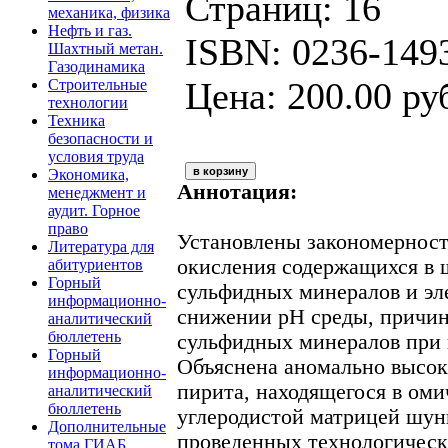
Страниц: 16
механика, физика
Нефть и газ.
ISBN: 0236-149
Шахтный метан.
Газодинамика
Цена: 200.00 ру
Строительные
технологии
Техника
безопасности и
условия труда
Экономика,
Аннотация:
менеджмент и
аудит. Горное
право
Установлены закономерност
Литература для
окисления содержащихся в 
абитуриентов
Горный
сульфидных минералов и эл
информационно-
снижении рН среды, причин
аналитический
бюллетень
сульфидных минералов при 
Горный
Объяснена аномально высок
информационно-
пирита, находящегося в оми
аналитический
бюллетень
углеродистой матрицей шунг
Дополнительные
проведенных технологическ
тома ГИАБ