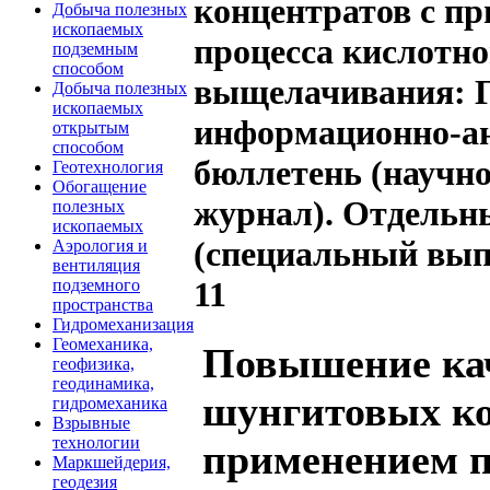
концентратов с п
Добыча полезных
ископаемых
процесса кислотно
подземным
способом
выщелачивания: 
Добыча полезных
ископаемых
информационно-а
открытым
способом
бюллетень (научн
Геотехнология
Обогащение
журнал). Отдельн
полезных
ископаемых
(специальный вып
Аэрология и
вентиляция
11
подземного
пространства
Гидромеханизация
Геомеханика,
Повышение ка
геофизика,
геодинамика,
шунгитовых ко
гидромеханика
Взрывные
технологии
применением п
Маркшейдерия,
геодезия