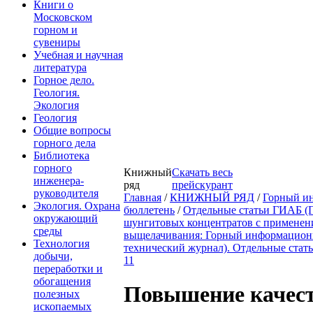
Книги о
Московском
горном и
сувениры
Учебная и научная
литература
Горное дело.
Геология.
Экология
Геология
Общие вопросы
горного дела
Библиотека
горного
Книжный
Скачать весь
инженера-
ряд
прейскурант
руководителя
Главная
/
КНИЖНЫЙ РЯД
/
Горный и
Экология. Охрана
бюллетень
/
Отдельные статьи ГИАБ (
окружающий
шунгитовых концентратов с применен
среды
выщелачивания: Горный информационн
Технология
технический журнал). Отдельные стат
добычи,
11
переработки и
обогащения
Повышение качес
полезных
ископаемых