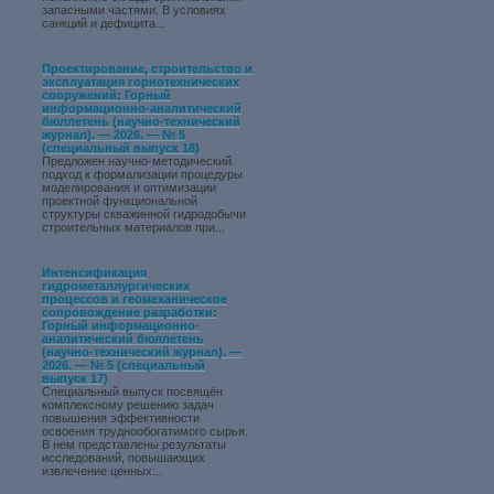
запасными частями. В условиях
санкций и дефицита...
Проектирование, строительство и
эксплуатация горнотехнических
сооружений: Горный
информационно-аналитический
бюллетень (научно-технический
журнал). — 2026. — № 5
(специальный выпуск 18)
Предложен научно-методический
подход к формализации процедуры
моделирования и оптимизации
проектной функциональной
структуры скважинной гидродобычи
строительных материалов при...
Интенсификация
гидрометаллургических
процессов и геомеханическое
сопровождение разработки:
Горный информационно-
аналитический бюллетень
(научно-технический журнал). —
2026. — № 5 (специальный
выпуск 17)
Специальный выпуск посвящён
комплексному решению задач
повышения эффективности
освоения труднообогатимого сырья.
В нем представлены результаты
исследований, повышающих
извлечение ценных...