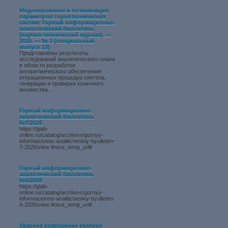
Моделирование и оптимизация
параметров горнотехнических
систем: Горный информационно-
аналитический бюллетень
(научно-технический журнал). —
2026. — № 3 (специальный
выпуск 13)
Представлены результаты
исследований аналитического плана
в области разработки
алгоритмического обеспечения
итерационных процедур синтеза,
генерации и проверки конечного
множества...
Горный информационно-
аналитический бюллетень
№7/2026
https://giab-
online.ru/catalog/archives/gornyy-
informacionno-analiticheskiy-byulleten-
7-2026/view #mce_temp_url#
Горный информационно-
аналитический бюллетень
№6/2026
https://giab-
online.ru/catalog/archives/gornyy-
informacionno-analiticheskiy-byulleten-
6-2026/view #mce_temp_url#
Ударное разрушение крепких