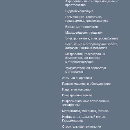
Аэрология и вентиляция подземного
пространства
Гидромеханизация
Геомеханика, геофизика,
геодинамика, гидромеханика
Взрывные технологии
Маркшейдерия, геодезия
Электротехника, электроснабжение
Россыпные месторождения золота,
алмазов, цветных металлов
Метрология, геоконтроль и
измерительная техника,
материаловедение
Художественная обработка
материалов
Атомная энергетика
Горные машины и оборудование
Издательское дело
Иностранные языки
Информационные технологии и
электроника
Математика, механика, физика
Нефть и газ. Шахтный метан.
Газодинамика
Строительные технологии