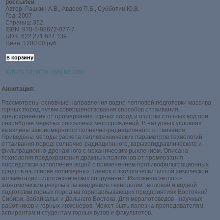
россыпей
Автор: Рашкин А.В., Авдеев П.Б., Субботин Ю.В.
Год: 2007
Страниц: 352
ISBN: 978-5-98672-077-7
UDK: 622.271:624.139
Цена: 1200.00 руб.
Купить электронную версию
Аннотация:
Рассмотрены основные направления водно-тепловой подготовки массива
горных пород путем совершенствования способов оттаивания,
предохранения от промерзания горных пород и очистки сточных вод при
разработке мерзлых россыпных месторождений. В натурных условиях
выявлены закономерности солнечно-радиационного оттаивания.
Приведены методы расчета теплотехнических параметров технологий
оттаивания пород: солнечно-радиационного, взрывогидравлического и
фильтрационно-дренажного с механическим рыхлением. Описана
технология предохранения дражных полигонов от промерзания
посредством затопления водой с применением противофильтрационных
средств на основе полимерных пленок и экологически чистой химической
кольматации гидротехнических сооружений. Изложены эколого-
экономические результаты внедрения технологии тепловой и водной
подготовки горных пород на горнодобывающих предприятиях Восточной
Сибири, Забайкалья и Дальнего Востока. Для мерзлотоведов - научных
работников и горных инженеров. Может быть полезна преподавателям,
аспирантам и студентам горных вузов и факультетов.