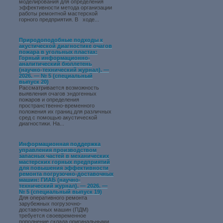
моделирования для определения
эффективности метода организации
работы ремонтной мастерской
горного предприятия. В ходе...
Природоподобные подходы к
акустической диагностике очагов
пожара в угольных пластах:
Горный информационно-
аналитический бюллетень
(научно-технический журнал). —
2026. — № 5 (специальный
выпуск 20)
Рассматривается возможность
выявления очагов эндогенных
пожаров и определения
пространственно-временного
положения их границ для различных
сред с помощью акустической
диагностики. На...
Информационная поддержка
управления производством
запасных частей в механических
мастерских горных предприятий
для повышения эффективности
ремонта погрузочно-доставочных
машин: ГИАБ (научно-
технический журнал). — 2026. —
№ 5 (специальный выпуск 19)
Для оперативного ремонта
зарубежных погрузочно-
доставочных машин (ПДМ)
требуется своевременное
пополнение склада оригинальными