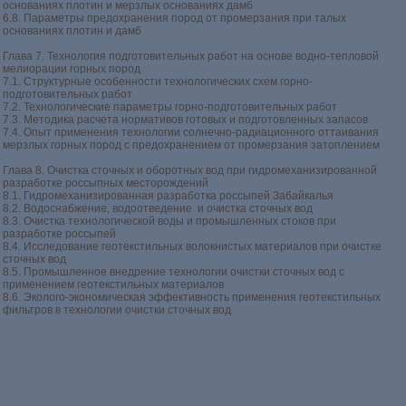
основаниях плотин и мерзлых основаниях дамб
6.8. Параметры предохранения пород от промерзания при талых
основаниях плотин и дамб
Глава 7. Технология подготовительных работ на основе водно-тепловой
мелиорации горных пород
7.1. Структурные особенности технологических схем горно-
подготовительных работ
7.2. Технологические параметры горно-подготовительных работ
7.3. Методика расчета нормативов готовых и подготовленных запасов
7.4. Опыт применения технологии солнечно-радиационного оттаивания
мерзлых горных пород с предохранением от промерзания затоплением
Глава 8. Очистка сточных и оборотных вод при гидромеханизированной
разработке россыпных месторождений
8.1. Гидромеханизированная разработка россыпей Забайкалья
8.2. Водоснабжение, водоотведение и очистка сточных вод
8.3. Очистка технологической воды и промышленных стоков при
разработке россыпей
8.4. Исследование геотекстильных волокнистых материалов при очистке
сточных вод
8.5. Промышленное внедрение технологии очистки сточных вод с
применением геотекстильных материалов
8.6. Эколого-экономическая эффективность применения геотекстильных
фильтров в технологии очистки сточных вод