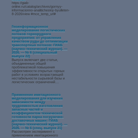
https://giab-
online.ru/catalog/archives/gornyy-
informacionno-analiticheskiy-byulleten-
8-2026/view #mce_temp_url#
Геоинформационное
моделирование логистических
потоков горнорудного
предприятия: от управления
качеством руды до оптимизации
транспортных потоков: ГИАБ
(научно-технический журнал). —
2026. — № 6 (специальный
выпуск 22)
Выпуск включает две статьи,
объединенные общей
проблематикой повышения
эффективности открытых горных
работ в условиях возрастающей
нестабильности сырьевой базы и
логистических ограничений....
Применение имитационного
моделирования для изучения
зависимости между
трудоемкостью изготовления
запасных частей и
коэффициентом технической
готовности парка погрузочно-
доставочных машин: ГИАБ
(научно-технический журнал). —
2026. — № 6 (спец. выпуск 21)
Рассмотрен эксперимент с
применением имитационного