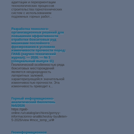
адаптации и переориентации
технологических процессов
строительства горнотехнических
систем с использованием
подземных горных работ...
Разработка технолого-
организационных решений для
повышения эффективности
отработки бокситовых руд
машинами послойного
фрезерования в условиях
изменчивости прочности пород:
ГИАБ (научно-технический
журнал). — 2026. — № 3
(специальный выпуск 11)
Геологической особенностью ряда
бокситовых месторождений
является неоднородность
латеритных залежей,
характеризующейся значительной
изменчивостью прочности. Эта
изменчивость приводит к...
Горный информационно-
аналитический бюллетень
№5/2026
https://giab-
online.ru/catalog/archives/gornyy-
informacionno-analiticheskiy-byulleten-
5-2026/view #mce_temp_url#
Геоинформационное