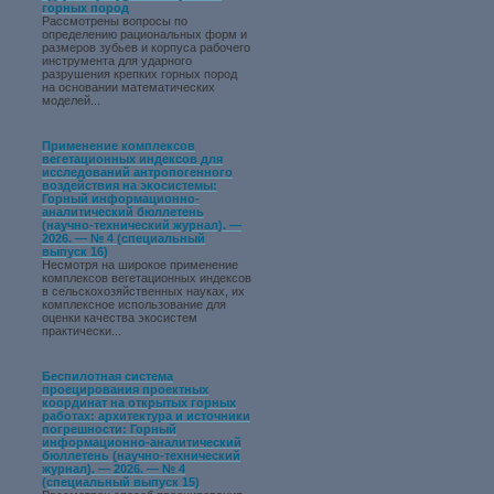
горных пород
Рассмотрены вопросы по
определению рациональных форм и
размеров зубьев и корпуса рабочего
инструмента для ударного
разрушения крепких горных пород
на основании математических
моделей...
Применение комплексов
вегетационных индексов для
исследований антропогенного
воздействия на экосистемы:
Горный информационно-
аналитический бюллетень
(научно-технический журнал). —
2026. — № 4 (специальный
выпуск 16)
Несмотря на широкое применение
комплексов вегетационных индексов
в сельскохозяйственных науках, их
комплексное использование для
оценки качества экосистем
практически...
Беспилотная система
проецирования проектных
координат на открытых горных
работах: архитектура и источники
погрешности: Горный
информационно-аналитический
бюллетень (научно-технический
журнал). — 2026. — № 4
(специальный выпуск 15)