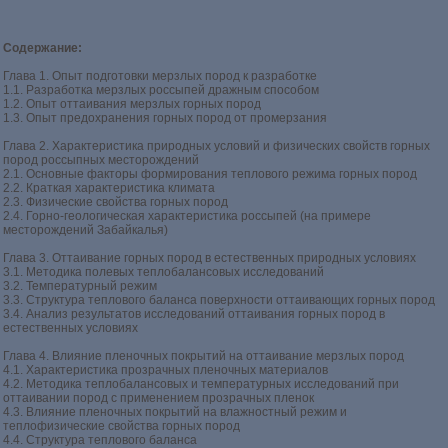
Содержание:
Глава 1. Опыт подготовки мерзлых пород к разработке
1.1. Разработка мерзлых россыпей дражным способом
1.2. Опыт оттаивания мерзлых горных пород
1.3. Опыт предохранения горных пород от промерзания
Глава 2. Характеристика природных условий и физических свойств горных
пород россыпных месторождений
2.1. Основные факторы формирования теплового режима горных пород
2.2. Краткая характеристика климата
2.3. Физические свойства горных пород
2.4. Горно-геологическая характеристика россыпей (на примере
месторождений Забайкалья)
Глава 3. Оттаивание горных пород в естественных природных условиях
3.1. Методика полевых теплобалансовых исследований
3.2. Температурный режим
3.3. Структура теплового баланса поверхности оттаивающих горных пород
3.4. Анализ результатов исследований оттаивания горных пород в
естественных условиях
Глава 4. Влияние пленочных покрытий на оттаивание мерзлых пород
4.1. Характеристика прозрачных пленочных материалов
4.2. Методика теплобалансовых и температурных исследований при
оттаивании пород с применением прозрачных пленок
4.3. Влияние пленочных покрытий на влажностный режим и
теплофизические свойства горных пород
4.4. Структура теплового баланса