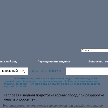
Книжный ряд
Периодические издания
Вопросы-отве
КНИЖНЫЙ РЯД
СКАЧАТЬ ВЕСЬ ПРЕЙСКУРАНТ
Главная
/
КНИЖНЫЙ РЯД
/
Учебная и научная литература
/
Технология добычи,
переработки и обогащения полезных ископаемых
/
Добыча полезных ископаемых
открытым способом
/
Тепловая и водная подготовка горных пород при разработке
мерзлых россыпей
Тепловая и водная подготовка горных пород при разработке
мерзлых россыпей
Тепловая и водная подготовка горных пород при разработке мерзлых