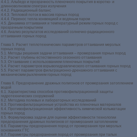
4.4.1. Альбедо и прозрачность пленочного покрытия в коротко- и
длинноволновом спектрах излучения
4.4.2. Радиационный баланс
4.4.3. Тепловой поток в массив горных пород
4.4.4. Перенос тепла конвекцией и водяным паром
4.5. Динамика оттаивания и температурный режим горных пород с
прозрачным покрытием
4.6. Анализ результатов исследований солнечно-радиационного
оттаивания горных пород
Глава 5. Расчет теплотехнических параметров оттаивания мерзлых
горных пород
5.1. Методы решения задачи оттаивания – промерзания горных пород
5.2. Расчет глубины естественного сезонного оттаивания
5.3. Оттаивание с использованием пленочных покрытий
5.4. Расчет параметров взрывогидравлического оттаивания горных пород
5.5. Расчет параметров фильтрационно-дренажного оттаивания с
механическим рыхлением горных пород
Глава 6. Предохранение дражных полигонов от промерзания затоплением
водой
6.1. Характеристика способов противофильтрационной защиты
гидротехнических сооружений
6.2. Методика полевых и лабораторных исследований
6.3. Противофильтрационные устройства из пленочных материалов
6.4. Противофильтрационная эффективность химической кольматации
горных пород
6.5. Формулировка задачи для оценки эффективности технологии
предохранения дражных полигонов от промерзания затоплением
6.6. Параметры предохранения пород от промерзания при мерзлых
основаниях ГТС
6.7. Параметры предохранения пород от промерзания при талых