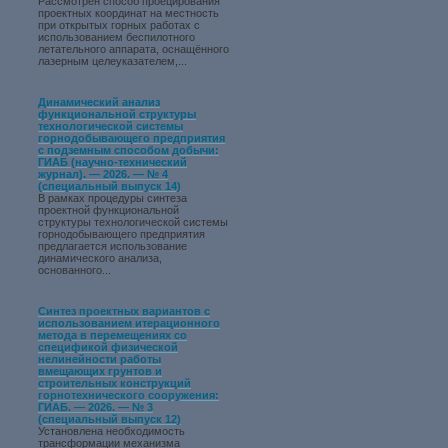
Рассмотрен способ проецирования
проектных координат на местность
при открытых горных работах с
использованием беспилотного
летательного аппарата, оснащённого
лазерным целеуказателем,...
Динамический анализ
функциональной структуры
технологической системы
горнодобывающего предприятия
с подземным способом добычи:
ГИАБ (научно-технический
журнал). — 2026. — № 4
(специальный выпуск 14)
В рамках процедуры синтеза
проектной функциональной
структуры технологической системы
горнодобывающего предприятия
предлагается использование
динамического анализа,
основанного...
Синтез проектных вариантов с
использованием итерационного
метода в перемещениях со
спецификой физической
нелинейности работы
вмещающих грунтов и
строительных конструкций
горнотехнического сооружения:
ГИАБ. — 2026. — № 3
(специальный выпуск 12)
Установлена необходимость
трансформации механизма