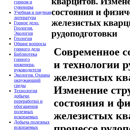
кварцитов. Измен
горном и
сувениры
состояния и физич
Учебная и научная
литература
железистых кварци
Горное дело.
Геология.
рудоподготовки
Экология
Геология
Общие вопросы
Современное с
горного дела
Библиотека
горного
и технологии р
инженера-
руководителя
железистых кв
Экология. Охрана
окружающий
среды
Изменение стр
Технология
добычи,
состояния и ф
переработки и
обогащения
полезных
железистых кв
ископаемых
Добыча полезных
процессе рудоп
ископаемых