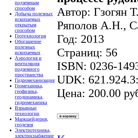
подземным
Автор: Гзогян Т.
способом
Добыча полезных
ископаемых
Ряполов А.Н., С
открытым
способом
Год: 2013
Геотехнология
Обогащение
полезных
Страниц: 56
ископаемых
Аэрология и
ISBN: 0236-149
вентиляция
подземного
пространства
UDK: 621.924.3
Гидромеханизация
Геомеханика,
Цена: 200.00 ру
геофизика,
геодинамика,
гидромеханика
Взрывные
технологии
Маркшейдерия,
геодезия
Электротехника,
электроснабжение