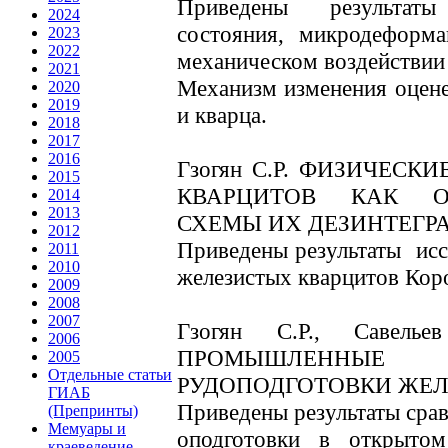
Приведены результаты
2024
состояния, микродеформ
2023
2022
механическом воздействии
2021
Механизм изменения оценен
2020
2019
и кварца.
2018
2017
2016
Гзогян С.Р. ФИЗИЧЕС
2015
КВАРЦИТОВ КАК О
2014
2013
СХЕМЫ ИХ ДЕЗИНТЕГР
2012
Приведены результаты исс
2011
2010
железистых кварцитов Кор
2009
2008
2007
Гзогян С.Р., Савел
2006
ПРОМЫШЛЕННЫЕ
2005
Отдельные статьи
РУДОПОДГОТОВКИ ЖЕЛ
ГИАБ
Приведены результаты сра
(Препринты)
Мемуары и
оподготовки в открыто
краеведение