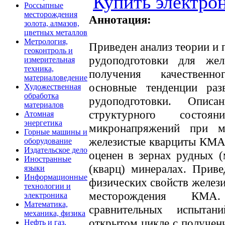
Купить электро
Россыпные
месторождения
Аннотация:
золота, алмазов,
цветных металлов
Метрология,
Приведен анализ теории и 
геоконтроль и
рудоподготовки для же
измерительная
техника,
получения качественно
материаловедение
основные тенденции раз
Художественная
обработка
рудоподготовки. Описа
материалов
структурного состоя
Атомная
энергетика
микронапряжений при м
Горные машины и
железистые кварциты КМА
оборудование
Издательское дело
оценен в зернах рудных (
Иностранные
(кварц) минералах. Приве
языки
Информационные
физических свойств желез
технологии и
месторождения КМА.
электроника
Математика,
сравнительных испытан
механика, физика
открытом цикле с получен
Нефть и газ.