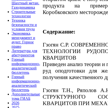
Шахтный метан.
продукта на пример
Газодинамика
Коробковского месторожде
Строительные
технологии
Техника
безопасности и
условия труда
Содержание:
Экономика,
менеджмент и
аудит. Горное
Гзогян С.Р. СОВРЕМЕН
право
ТЕХНОЛОГИИ РУДОП
Литература для
абитуриентов
КВАРЦИТОВ
Горный
Приведен анализ теории и 
информационно-
аналитический
руд оподготовки для же
бюллетень
получения качественного д
Горный
информационно-
аналитический
Гзогян Т.Н., Ряполов А
бюллетень
Дополнительные
СТРУКТУРНОГО СО
тома ГИАБ
KBАРЦИТОВ ПРИ МЕХА
2026
2025