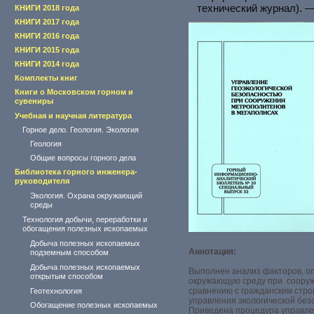
технический журнал). 
КНИГИ 2018 года
КНИГИ 2017 года
КНИГИ 2016 года
КНИГИ 2015 года
КНИГИ 2014 года
Комплекты книг
Книги о Московском горном и
сувениры
Учебная и научная литература
Горное дело. Геология. Экология
Геология
Общие вопросы горного дела
Библиотека горного инженера-
руководителя
Экология. Охрана окружающий
среды
Технология добычи, переработки и
обогащения полезных ископаемых
Добыча полезных ископаемых
Аннотация:
подземным способом
Добыча полезных ископаемых
Выполнен анализ факторов, о
открытым способом
окружающую среду при сооруж
сравнению с гражданским стр
Геотехнология
управления экологической без
Обогащение полезных ископаемых
Приведена процедура управле