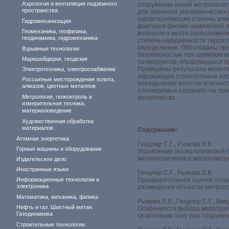
Аэрология и вентиляция подземного
сооружении линий метрополите
пространства
для принятия управленческих 
характеризующие степень вли
Гидромеханизация
факторов физико-химической 
Геомеханика, геофизика,
вопросов о месте расположен
геодинамика, гидромеханика
степень нарушенности террито
определению. Обоснованы при
Взрывные технологии
безопасностью при шумовом во
Маркшейдерия, геодезия
почвогрунтов, образующихся п
Приведены результаты монито
Электротехника, электроснабжение
окружающих строительные пло
Россыпные месторождения золота,
определения классов опасност
алмазов, цветных металлов
планируемых к разработке пр
Метрология, геоконтроль и
мегаполисах.
измерительная техника,
материаловедение
Художественная обработка
материалов
Содержание:
Атомная энергетика
Гендлер С.Г., Рыжова Л.В.
Горные машины и оборудование
Управление геоэкологической 
метрополитенов в мегаполисах ............
Издательское дело
Иностранные языки
Гендлер С.Г., Рыжова Л.В.
Информационные технологии и
Предварительная оценка геоэк
электроника
размещения объектов метрополтен
Математика, механика, физика
Рыжова Л.В., Гендлер С.Г., Вве
Нефть и газ. Шахтный метан.
Особенности выбора мероприя
Газодинамика
селитебную зону при сооруже
Строительные технологии