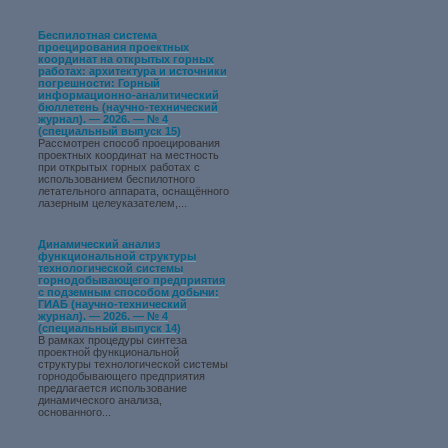
Беспилотная система
проецирования проектных
координат на открытых горных
работах: архитектура и источники
погрешности: Горный
информационно-аналитический
бюллетень (научно-технический
журнал). — 2026. — № 4
(специальный выпуск 15)
Рассмотрен способ проецирования
проектных координат на местность
при открытых горных работах с
использованием беспилотного
летательного аппарата, оснащённого
лазерным целеуказателем,...
Динамический анализ
функциональной структуры
технологической системы
горнодобывающего предприятия
с подземным способом добычи:
ГИАБ (научно-технический
журнал). — 2026. — № 4
(специальный выпуск 14)
В рамках процедуры синтеза
проектной функциональной
структуры технологической системы
горнодобывающего предприятия
предлагается использование
динамического анализа,
основанного...