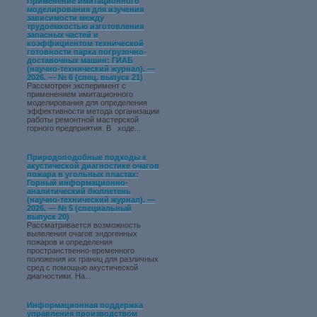
Применение имитационного
моделирования для изучения
зависимости между
трудоемкостью изготовления
запасных частей и
коэффициентом технической
готовности парка погрузочно-
доставочных машин: ГИАБ
(научно-технический журнал). —
2026. — № 6 (спец. выпуск 21)
Рассмотрен эксперимент с
применением имитационного
моделирования для определения
эффективности метода организации
работы ремонтной мастерской
горного предприятия. В ходе...
Природоподобные подходы к
акустической диагностике очагов
пожара в угольных пластах:
Горный информационно-
аналитический бюллетень
(научно-технический журнал). —
2026. — № 5 (специальный
выпуск 20)
Рассматривается возможность
выявления очагов эндогенных
пожаров и определения
пространственно-временного
положения их границ для различных
сред с помощью акустической
диагностики. На...
Информационная поддержка
управления производством