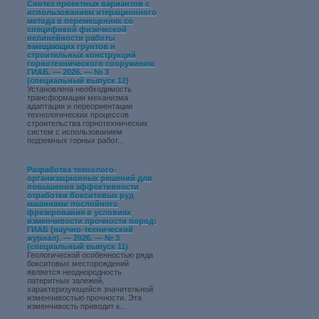
Синтез проектных вариантов с
использованием итерационного
метода в перемещениях со
спецификой физической
нелинейности работы
вмещающих грунтов и
строительных конструкций
горнотехнического сооружения:
ГИАБ. — 2026. — № 3
(специальный выпуск 12)
Установлена необходимость
трансформации механизма
адаптации и переориентации
технологических процессов
строительства горнотехнических
систем с использованием
подземных горных работ...
Разработка технолого-
организационных решений для
повышения эффективности
отработки бокситовых руд
машинами послойного
фрезерования в условиях
изменчивости прочности пород:
ГИАБ (научно-технический
журнал). — 2026. — № 3
(специальный выпуск 11)
Геологической особенностью ряда
бокситовых месторождений
является неоднородность
латеритных залежей,
характеризующейся значительной
изменчивостью прочности. Эта
изменчивость приводит к...