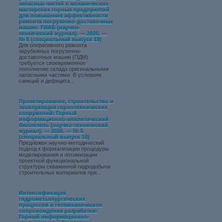
запасных частей в механических
мастерских горных предприятий
для повышения эффективности
ремонта погрузочно-доставочных
машин: ГИАБ (научно-
технический журнал). — 2026. —
№ 5 (специальный выпуск 19)
Для оперативного ремонта
зарубежных погрузочно-
доставочных машин (ПДМ)
требуется своевременное
пополнение склада оригинальными
запасными частями. В условиях
санкций и дефицита...
Проектирование, строительство и
эксплуатация горнотехнических
сооружений: Горный
информационно-аналитический
бюллетень (научно-технический
журнал). — 2026. — № 5
(специальный выпуск 18)
Предложен научно-методический
подход к формализации процедуры
моделирования и оптимизации
проектной функциональной
структуры скважинной гидродобычи
строительных материалов при...
Интенсификация
гидрометаллургических
процессов и геомеханическое
сопровождение разработки:
Горный информационно-