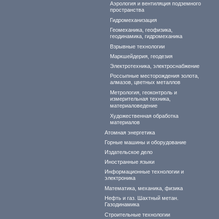
Аэрология и вентиляция подземного
пространства
Гидромеханизация
Геомеханика, геофизика,
геодинамика, гидромеханика
Взрывные технологии
Маркшейдерия, геодезия
Электротехника, электроснабжение
Россыпные месторождения золота,
алмазов, цветных металлов
Метрология, геоконтроль и
измерительная техника,
материаловедение
Художественная обработка
материалов
Атомная энергетика
Горные машины и оборудование
Издательское дело
Иностранные языки
Информационные технологии и
электроника
Математика, механика, физика
Нефть и газ. Шахтный метан.
Газодинамика
Строительные технологии