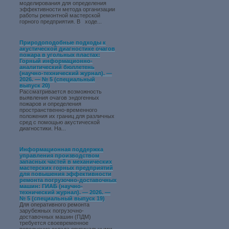
моделирования для определения
эффективности метода организации
работы ремонтной мастерской
горного предприятия. В ходе...
Природоподобные подходы к
акустической диагностике очагов
пожара в угольных пластах:
Горный информационно-
аналитический бюллетень
(научно-технический журнал). —
2026. — № 5 (специальный
выпуск 20)
Рассматривается возможность
выявления очагов эндогенных
пожаров и определения
пространственно-временного
положения их границ для различных
сред с помощью акустической
диагностики. На...
Информационная поддержка
управления производством
запасных частей в механических
мастерских горных предприятий
для повышения эффективности
ремонта погрузочно-доставочных
машин: ГИАБ (научно-
технический журнал). — 2026. —
№ 5 (специальный выпуск 19)
Для оперативного ремонта
зарубежных погрузочно-
доставочных машин (ПДМ)
требуется своевременное