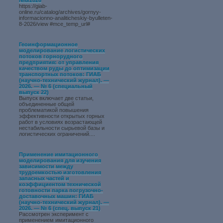
№8/2026
https://giab-
online.ru/catalog/archives/gornyy-
informacionno-analiticheskiy-byulleten-
8-2026/view #mce_temp_url#
Геоинформационное
моделирование логистических
потоков горнорудного
предприятия: от управления
качеством руды до оптимизации
транспортных потоков: ГИАБ
(научно-технический журнал). —
2026. — № 6 (специальный
выпуск 22)
Выпуск включает две статьи,
объединенные общей
проблематикой повышения
эффективности открытых горных
работ в условиях возрастающей
нестабильности сырьевой базы и
логистических ограничений....
Применение имитационного
моделирования для изучения
зависимости между
трудоемкостью изготовления
запасных частей и
коэффициентом технической
готовности парка погрузочно-
доставочных машин: ГИАБ
(научно-технический журнал). —
2026. — № 6 (спец. выпуск 21)
Рассмотрен эксперимент с
применением имитационного