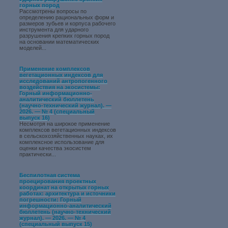
горных пород
Рассмотрены вопросы по
определению рациональных форм и
размеров зубьев и корпуса рабочего
инструмента для ударного
разрушения крепких горных пород
на основании математических
моделей...
Применение комплексов
вегетационных индексов для
исследований антропогенного
воздействия на экосистемы:
Горный информационно-
аналитический бюллетень
(научно-технический журнал). —
2026. — № 4 (специальный
выпуск 16)
Несмотря на широкое применение
комплексов вегетационных индексов
в сельскохозяйственных науках, их
комплексное использование для
оценки качества экосистем
практически...
Беспилотная система
проецирования проектных
координат на открытых горных
работах: архитектура и источники
погрешности: Горный
информационно-аналитический
бюллетень (научно-технический
журнал). — 2026. — № 4
(специальный выпуск 15)