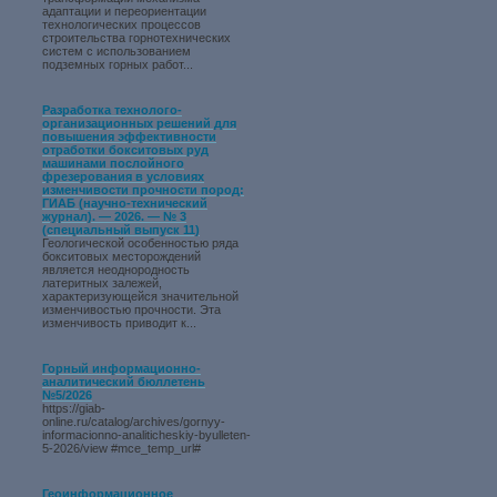
адаптации и переориентации
технологических процессов
строительства горнотехнических
систем с использованием
подземных горных работ...
Разработка технолого-
организационных решений для
повышения эффективности
отработки бокситовых руд
машинами послойного
фрезерования в условиях
изменчивости прочности пород:
ГИАБ (научно-технический
журнал). — 2026. — № 3
(специальный выпуск 11)
Геологической особенностью ряда
бокситовых месторождений
является неоднородность
латеритных залежей,
характеризующейся значительной
изменчивостью прочности. Эта
изменчивость приводит к...
Горный информационно-
аналитический бюллетень
№5/2026
https://giab-
online.ru/catalog/archives/gornyy-
informacionno-analiticheskiy-byulleten-
5-2026/view #mce_temp_url#
Геоинформационное