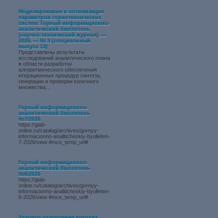
Моделирование и оптимизация
параметров горнотехнических
систем: Горный информационно-
аналитический бюллетень
(научно-технический журнал). —
2026. — № 3 (специальный
выпуск 13)
Представлены результаты
исследований аналитического плана
в области разработки
алгоритмического обеспечения
итерационных процедур синтеза,
генерации и проверки конечного
множества...
Горный информационно-
аналитический бюллетень
№7/2026
https://giab-
online.ru/catalog/archives/gornyy-
informacionno-analiticheskiy-byulleten-
7-2026/view #mce_temp_url#
Горный информационно-
аналитический бюллетень
№6/2026
https://giab-
online.ru/catalog/archives/gornyy-
informacionno-analiticheskiy-byulleten-
6-2026/view #mce_temp_url#
Ударное разрушение крепких