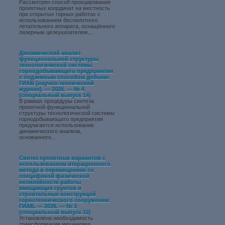
Рассмотрен способ проецирования
проектных координат на местность
при открытых горных работах с
использованием беспилотного
летательного аппарата, оснащённого
лазерным целеуказателем,...
Динамический анализ
функциональной структуры
технологической системы
горнодобывающего предприятия
с подземным способом добычи:
ГИАБ (научно-технический
журнал). — 2026. — № 4
(специальный выпуск 14)
В рамках процедуры синтеза
проектной функциональной
структуры технологической системы
горнодобывающего предприятия
предлагается использование
динамического анализа,
основанного...
Синтез проектных вариантов с
использованием итерационного
метода в перемещениях со
спецификой физической
нелинейности работы
вмещающих грунтов и
строительных конструкций
горнотехнического сооружения:
ГИАБ. — 2026. — № 3
(специальный выпуск 12)
Установлена необходимость
трансформации механизма