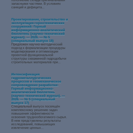
пополнение склада оригинальными
запасными частями. В условиях
санкций и дефицита...
Проектирование, строительство и
эксплуатация горнотехнических
сооружений: Горный
информационно-аналитический
бюллетень (научно-технический
журнал). — 2026. — № 5
(специальный выпуск 18)
Предложен научно-методический
подход к формализации процедуры
моделирования и оптимизации
проектной функциональной
структуры скважинной гидродобычи
строительных материалов при...
Интенсификация
гидрометаллургических
процессов и геомеханическое
сопровождение разработки:
Горный информационно-
аналитический бюллетень
(научно-технический журнал). —
2026. — № 5 (специальный
выпуск 17)
Специальный выпуск посвящён
комплексному решению задач
повышения эффективности
освоения труднообогатимого сырья.
В нем представлены результаты
исследований, повышающих
извлечение ценных...