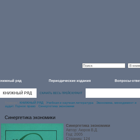
Книжный ряд
Периодические издания
Вопросы-отве
КНИЖНЫЙ РЯД
СКАЧАТЬ ВЕСЬ ПРЕЙСКУРАНТ
Главная
/
КНИЖНЫЙ РЯД
/
Учебная и научная литература
/
Экономика, менеджмент и
аудит. Горное право
/
Синергетика экономики
Синергетика экономики
Синергетика экономики
Автор: Аюров В.Д.
Год: 2005
Страниц: 124